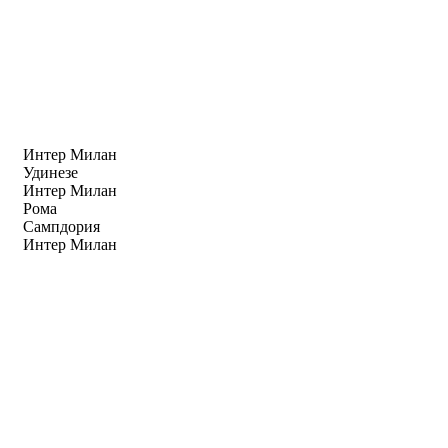
Интер Милан
Удинезе
Интер Милан
Рома
Сампдория
Интер Милан