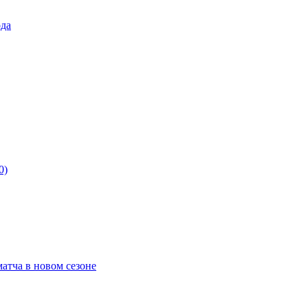
ода
0)
матча в новом сезоне