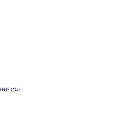
езе» (4:1)