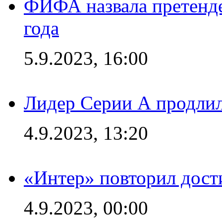
ФИФА назвала претенде
года
5.9.2023, 16:00
Лидер Серии А продлил
4.9.2023, 13:20
«Интер» повторил дост
4.9.2023, 00:00