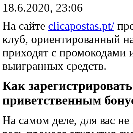
18.6.2020, 23:06
На сайте
clicapostas.pt/
пре
клуб, ориентированный н
приходят с промокодами и 
выигранных средств.
Как зарегистрироватьс
приветственным бону
На самом деле, для вас н