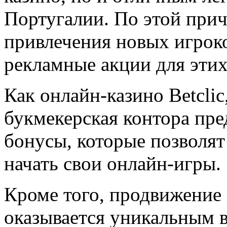
Португалии. По этой прич
привлечения новых игроко
рекламные акции для этих
Как онлайн-казино Betclic,
букмекерская контора пр
бонусы, которые позволя
начать свои онлайн-игры.
Кроме того, продвижение
оказывается уникальным в 