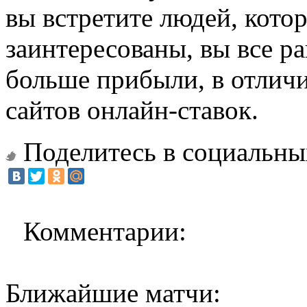
вы встретите людей, кото
заинтересованы, вы все р
больше прибыли, в отлич
сайтов онлайн-ставок.
Поделитесь в социальны
Комментарии:
Ближайшие матчи: