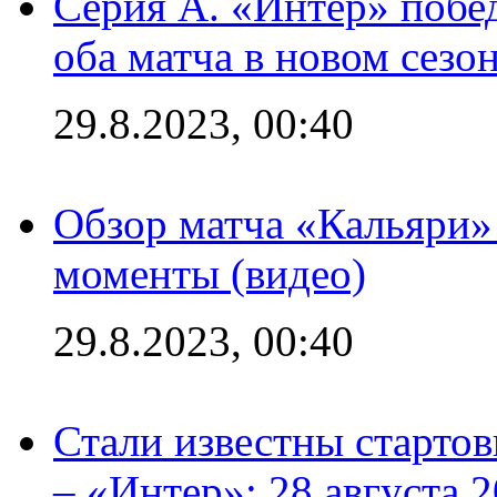
Серия А. «Интер» побед
оба матча в новом сезо
29.8.2023, 00:40
Обзор матча «Кальяри»
моменты (видео)
29.8.2023, 00:40
Стали известны стартов
– «Интер»: 28 августа 