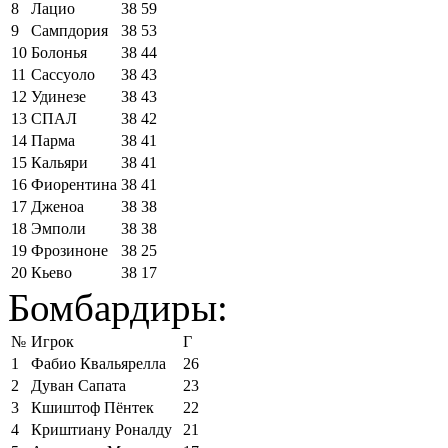
8
Лацио
38
59
9
Сампдория
38
53
10
Болонья
38
44
11
Сассуоло
38
43
12
Удинезе
38
43
13
СПАЛ
38
42
14
Парма
38
41
15
Кальяри
38
41
16
Фиорентина
38
41
17
Дженоа
38
38
18
Эмполи
38
38
19
Фрозиноне
38
25
20
Кьево
38
17
Бомбардиры:
№
Игрок
Г
1
Фабио Квальярелла
26
2
Дуван Сапата
23
3
Кшиштоф Пёнтек
22
4
Криштиану Роналду
21