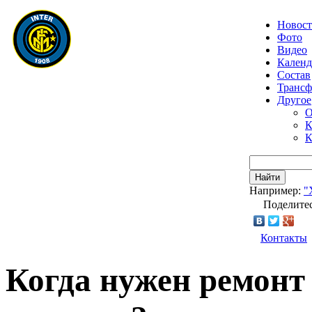
Новос
Фото
Видео
Календ
Состав
Транс
Другое
О
К
К
Найти
Например:
"
Поделитес
Контакты
Когда нужен ремонт