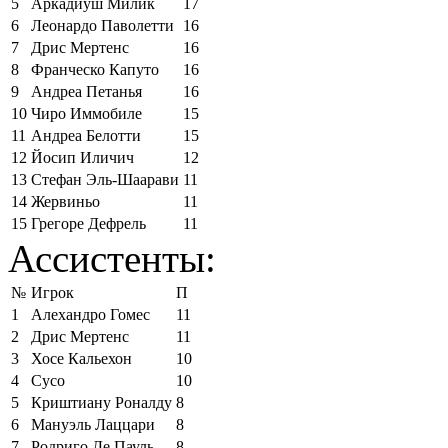
5
Аркадиуш Милик
17
6
Леонардо Паволетти
16
7
Дрис Мертенс
16
8
Франческо Капуто
16
9
Андреа Петанья
16
10
Чиро Иммобиле
15
11
Андреа Белотти
15
12
Йосип Иличич
12
13
Стефан Эль-Шаарави
11
14
Жервиньо
11
15
Грегоре Дефрель
11
Ассистенты:
№
Игрок
П
1
Алехандро Гомес
11
2
Дрис Мертенс
11
3
Хосе Кальехон
10
4
Сусо
10
5
Криштиану Роналду
8
6
Мануэль Лаццари
8
7
Родриго Де Пауль
8