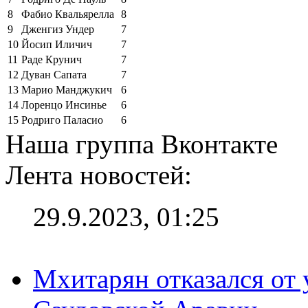
8
Фабио Квальярелла
8
9
Дженгиз Ундер
7
10
Йосип Иличич
7
11
Раде Крунич
7
12
Дуван Сапата
7
13
Марио Манджукич
6
14
Лоренцо Инсинье
6
15
Родриго Паласио
6
Наша группа Вконтакте
Лента новостей:
29.9.2023, 01:25
Мхитарян отказался от 