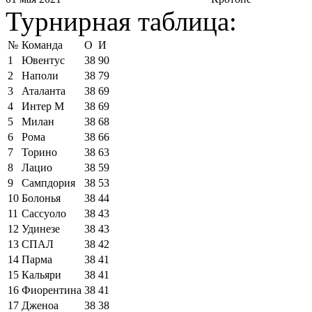
Турнирная таблица:
№
Команда
О
И
1
Ювентус
38
90
2
Наполи
38
79
3
Аталанта
38
69
4
Интер М
38
69
5
Милан
38
68
6
Рома
38
66
7
Торино
38
63
8
Лацио
38
59
9
Сампдория
38
53
10
Болонья
38
44
11
Сассуоло
38
43
12
Удинезе
38
43
13
СПАЛ
38
42
14
Парма
38
41
15
Кальяри
38
41
16
Фиорентина
38
41
17
Дженоа
38
38