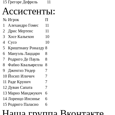
15
Грегоре Дефрель
11
Ассистенты:
№
Игрок
П
1
Алехандро Гомес
11
2
Дрис Мертенс
11
3
Хосе Кальехон
10
4
Сусо
10
5
Криштиану Роналду
8
6
Мануэль Лаццари
8
7
Родриго Де Пауль
8
8
Фабио Квальярелла
8
9
Дженгиз Ундер
7
10
Йосип Иличич
7
11
Раде Крунич
7
12
Дуван Сапата
7
13
Марио Манджукич
6
14
Лоренцо Инсинье
6
15
Родриго Паласио
6
Наша группа Вконтакте