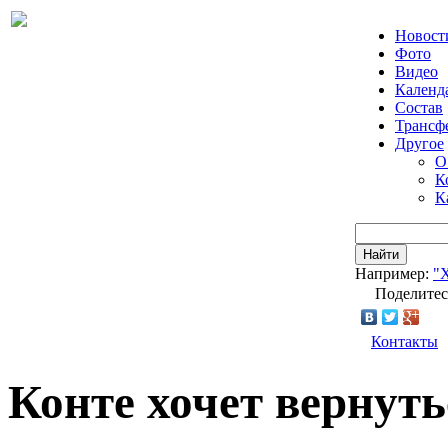
Новост
Фото
Видео
Календ
Состав
Трансф
Другое
О
К
К
Найти
Например:
"
Поделитес
Контакты
Конте хочет вернуть