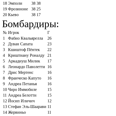
18
Эмполи
38
38
19
Фрозиноне
38
25
20
Кьево
38
17
Бомбардиры:
№
Игрок
Г
1
Фабио Квальярелла
26
2
Дуван Сапата
23
3
Кшиштоф Пёнтек
22
4
Криштиану Роналду
21
5
Аркадиуш Милик
17
6
Леонардо Паволетти
16
7
Дрис Мертенс
16
8
Франческо Капуто
16
9
Андреа Петанья
16
10
Чиро Иммобиле
15
11
Андреа Белотти
15
12
Йосип Иличич
12
13
Стефан Эль-Шаарави
11
14
Жервиньо
11