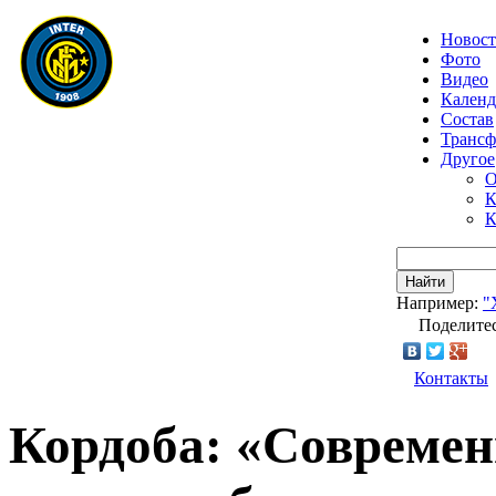
Новос
Фото
Видео
Календ
Состав
Транс
Другое
О
К
К
Найти
Например:
"
Поделитес
Контакты
Кордоба: «Современ