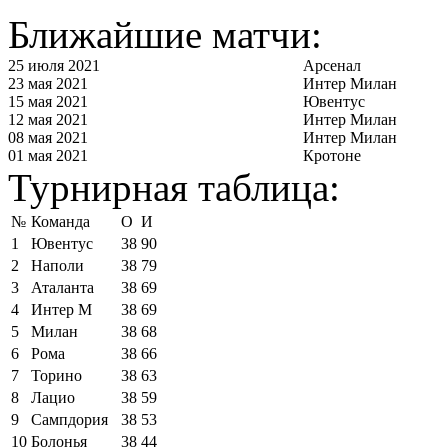
Ближайшие матчи:
25 июля 2021
Арсенал
23 мая 2021
Интер Милан
15 мая 2021
Ювентус
12 мая 2021
Интер Милан
08 мая 2021
Интер Милан
01 мая 2021
Кротоне
Турнирная таблица:
№
Команда
О
И
1
Ювентус
38
90
2
Наполи
38
79
3
Аталанта
38
69
4
Интер М
38
69
5
Милан
38
68
6
Рома
38
66
7
Торино
38
63
8
Лацио
38
59
9
Сампдория
38
53
10
Болонья
38
44