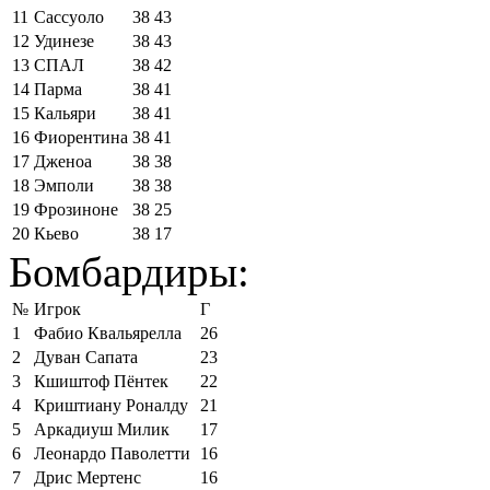
11
Сассуоло
38
43
12
Удинезе
38
43
13
СПАЛ
38
42
14
Парма
38
41
15
Кальяри
38
41
16
Фиорентина
38
41
17
Дженоа
38
38
18
Эмполи
38
38
19
Фрозиноне
38
25
20
Кьево
38
17
Бомбардиры:
№
Игрок
Г
1
Фабио Квальярелла
26
2
Дуван Сапата
23
3
Кшиштоф Пёнтек
22
4
Криштиану Роналду
21
5
Аркадиуш Милик
17
6
Леонардо Паволетти
16
7
Дрис Мертенс
16