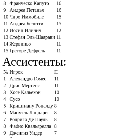
8
Франческо Капуто
16
9
Андреа Петанья
16
10
Чиро Иммобиле
15
11
Андреа Белотти
15
12
Йосип Иличич
12
13
Стефан Эль-Шаарави
11
14
Жервиньо
11
15
Грегоре Дефрель
11
Ассистенты:
№
Игрок
П
1
Алехандро Гомес
11
2
Дрис Мертенс
11
3
Хосе Кальехон
10
4
Сусо
10
5
Криштиану Роналду
8
6
Мануэль Лаццари
8
7
Родриго Де Пауль
8
8
Фабио Квальярелла
8
9
Дженгиз Ундер
7