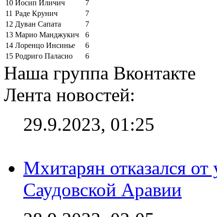
10
Йосип Иличич
7
11
Раде Крунич
7
12
Дуван Сапата
7
13
Марио Манджукич
6
14
Лоренцо Инсинье
6
15
Родриго Паласио
6
Наша группа Вконтакте
Лента новостей:
29.9.2023, 01:25
Мхитарян отказался от 
Саудовской Аравии