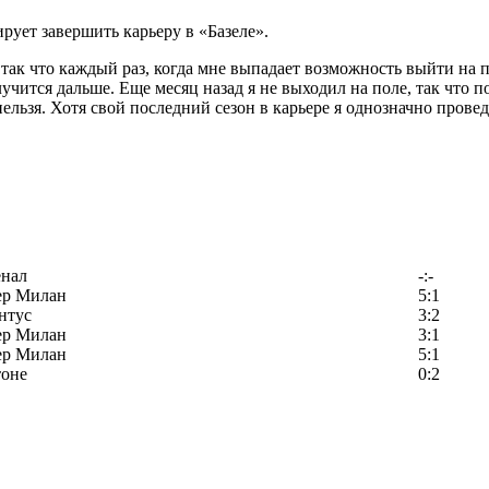
ует завершить карьеру в «Базеле».
 так что каждый раз, когда мне выпадает возможность выйти на 
чится дальше. Еще месяц назад я не выходил на поле, так что по
ьзя. Хотя свой последний сезон в карьере я однозначно проведу
енал
-:-
ер Милан
5:1
нтус
3:2
ер Милан
3:1
ер Милан
5:1
тоне
0:2