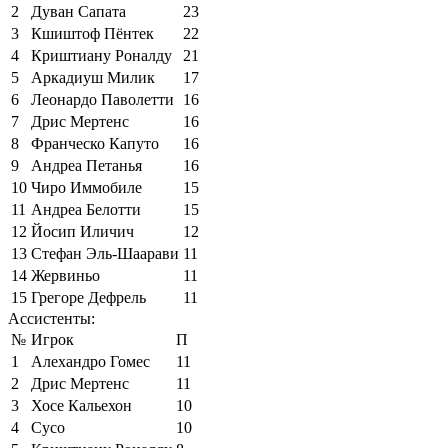
2
Дуван Сапата
23
3
Кшиштоф Пёнтек
22
4
Криштиану Роналду
21
5
Аркадиуш Милик
17
6
Леонардо Паволетти
16
7
Дрис Мертенс
16
8
Франческо Капуто
16
9
Андреа Петанья
16
10
Чиро Иммобиле
15
11
Андреа Белотти
15
12
Йосип Иличич
12
13
Стефан Эль-Шаарави
11
14
Жервиньо
11
15
Грегоре Дефрель
11
Ассистенты:
№
Игрок
П
1
Алехандро Гомес
11
2
Дрис Мертенс
11
3
Хосе Кальехон
10
4
Сусо
10