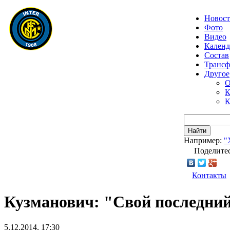
Новос
Фото
Видео
Календ
Состав
Транс
Другое
О
К
К
Найти
Например:
"
Поделитес
Контакты
Кузманович: "Свой последний 
5.12.2014, 17:30