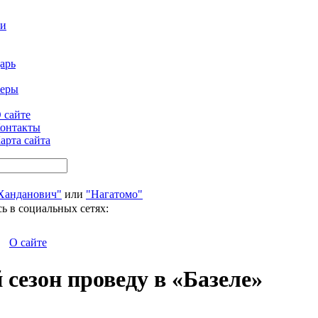
ти
арь
феры
 сайте
онтакты
арта сайта
Ханданович"
или
"Нагатомо"
ь в социальных сетях:
О сайте
сезон проведу в «Базеле»