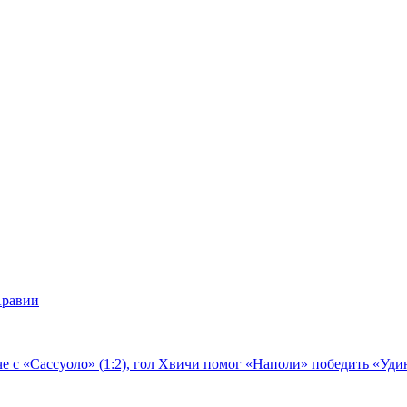
Аравии
е с «Сассуоло» (1:2), гол Хвичи помог «Наполи» победить «Удин