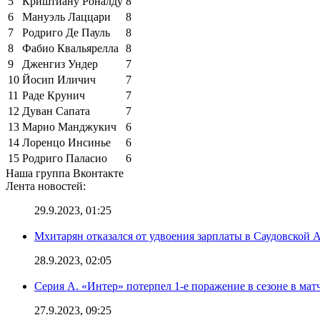
5
Криштиану Роналду
8
6
Мануэль Лаццари
8
7
Родриго Де Пауль
8
8
Фабио Квальярелла
8
9
Дженгиз Ундер
7
10
Йосип Иличич
7
11
Раде Крунич
7
12
Дуван Сапата
7
13
Марио Манджукич
6
14
Лоренцо Инсинье
6
15
Родриго Паласио
6
Наша группа Вконтакте
Лента новостей:
29.9.2023, 01:25
Мхитарян отказался от удвоения зарплаты в Саудовской 
28.9.2023, 02:05
Серия А. «Интер» потерпел 1-е поражение в сезоне в матч
27.9.2023, 09:25