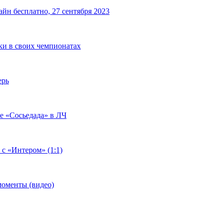
йн бесплатно, 27 сентября 2023
чки в своих чемпионатах
ерь
че «Сосьедада» в ЛЧ
 с «Интером» (1:1)
моменты (видео)