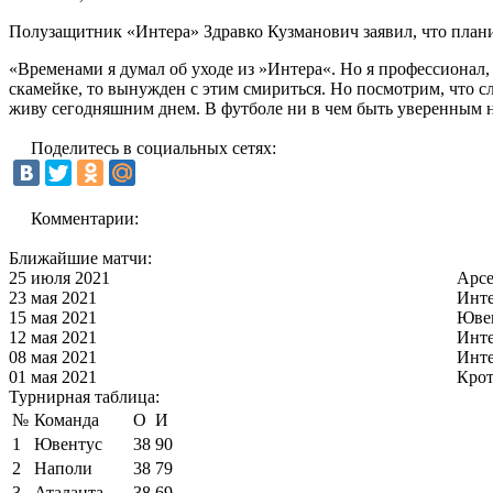
Полузащитник «Интера» Здравко Кузманович заявил, что планир
«Временами я думал об уходе из »Интера«. Но я профессионал,
скамейке, то вынужден с этим смириться. Но посмотрим, что слу
живу сегодняшним днем. В футболе ни в чем быть уверенным нел
Поделитесь в социальных сетях:
Комментарии:
Ближайшие матчи:
25 июля 2021
Арс
23 мая 2021
Инт
15 мая 2021
Юве
12 мая 2021
Инт
08 мая 2021
Инт
01 мая 2021
Кро
Турнирная таблица:
№
Команда
О
И
1
Ювентус
38
90
2
Наполи
38
79
3
Аталанта
38
69