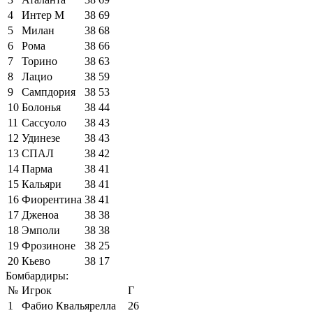
4
Интер М
38
69
5
Милан
38
68
6
Рома
38
66
7
Торино
38
63
8
Лацио
38
59
9
Сампдория
38
53
10
Болонья
38
44
11
Сассуоло
38
43
12
Удинезе
38
43
13
СПАЛ
38
42
14
Парма
38
41
15
Кальяри
38
41
16
Фиорентина
38
41
17
Дженоа
38
38
18
Эмполи
38
38
19
Фрозиноне
38
25
20
Кьево
38
17
Бомбардиры:
№
Игрок
Г
1
Фабио Квальярелла
26