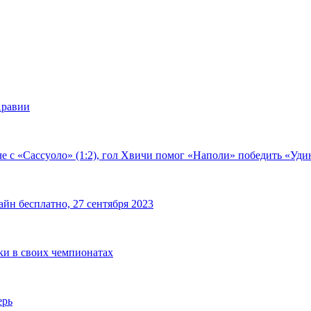
Аравии
е с «Сассуоло» (1:2), гол Хвичи помог «Наполи» победить «Удин
йн бесплатно, 27 сентября 2023
чки в своих чемпионатах
ерь