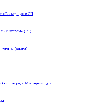
че «Сосьедада» в ЛЧ
 с «Интером» (1:1)
моменты (видео)
т без потерь, у Мхитаряна дубль
ода