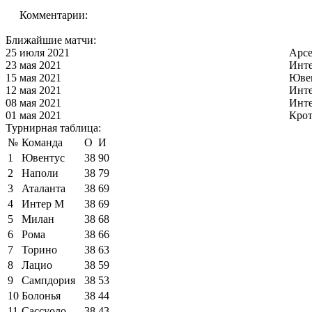
Комментарии:
Ближайшие матчи:
25 июля 2021
Арс
23 мая 2021
Инт
15 мая 2021
Юве
12 мая 2021
Инт
08 мая 2021
Инт
01 мая 2021
Кро
Турнирная таблица:
№
Команда
О
И
1
Ювентус
38
90
2
Наполи
38
79
3
Аталанта
38
69
4
Интер М
38
69
5
Милан
38
68
6
Рома
38
66
7
Торино
38
63
8
Лацио
38
59
9
Сампдория
38
53
10
Болонья
38
44
11
Сассуоло
38
43