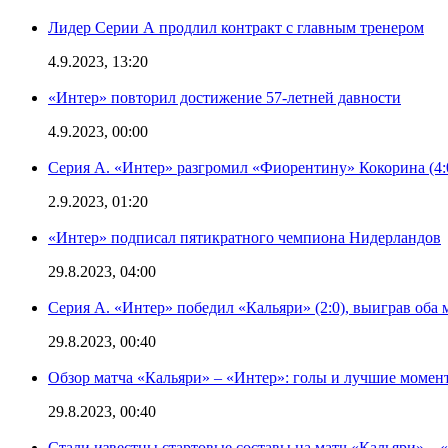
Лидер Серии А продлил контракт с главным тренером
4.9.2023, 13:20
«Интер» повторил достижение 57-летней давности
4.9.2023, 00:00
Серия А. «Интер» разгромил «Фиорентину» Кокорина (4:
2.9.2023, 01:20
«Интер» подписал пятикратного чемпиона Нидерландов
29.8.2023, 04:00
Серия А. «Интер» победил «Кальяри» (2:0), выиграв оба 
29.8.2023, 00:40
Обзор матча «Кальяри» – «Интер»: голы и лучшие момен
29.8.2023, 00:40
Стали известны стартовые составы на матч «Кальяри» – «