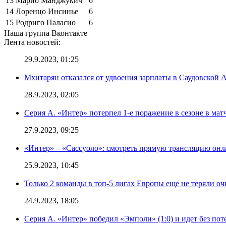
13
Марио Манджукич
6
14
Лоренцо Инсинье
6
15
Родриго Паласио
6
Наша группа Вконтакте
Лента новостей:
29.9.2023, 01:25
Мхитарян отказался от удвоения зарплаты в Саудовской 
28.9.2023, 02:05
Серия А. «Интер» потерпел 1-е поражение в сезоне в матч
27.9.2023, 09:25
«Интер» – «Сассуоло»: смотреть прямую трансляцию онла
25.9.2023, 10:45
Только 2 команды в топ-5 лигах Европы еще не теряли о
24.9.2023, 18:05
Серия А. «Интер» победил «Эмполи» (1:0) и идет без пот