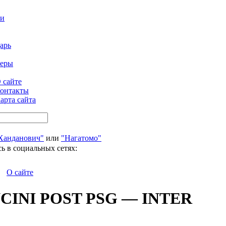
ти
арь
феры
 сайте
онтакты
арта сайта
Ханданович"
или
"Нагатомо"
ь в социальных сетях:
О сайте
CINI POST PSG — INTER