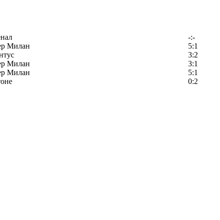
енал
-:-
ер Милан
5:1
нтус
3:2
ер Милан
3:1
ер Милан
5:1
тоне
0:2