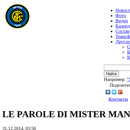
Новос
Фото
Видео
Календ
Состав
Транс
Другое
О
К
К
Найти
Например:
"
Поделитес
Контакты
LE PAROLE DI MISTER MAN
31.12.2014, 03:50