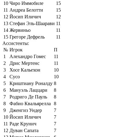
10
Чиро Иммобиле
15
11
Андреа Белотти
15
12
Йосип Иличич
12
13
Стефан Эль-Шаарави
11
14
Жервиньо
11
15
Грегоре Дефрель
11
Ассистенты:
№
Игрок
П
1
Алехандро Гомес
11
2
Дрис Мертенс
11
3
Хосе Кальехон
10
4
Сусо
10
5
Криштиану Роналду
8
6
Мануэль Лаццари
8
7
Родриго Де Пауль
8
8
Фабио Квальярелла
8
9
Дженгиз Ундер
7
10
Йосип Иличич
7
11
Раде Крунич
7
12
Дуван Сапата
7