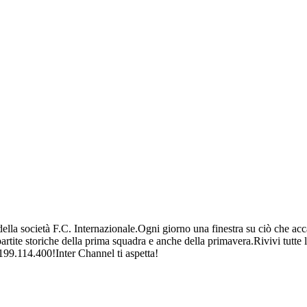
ella società F.C. Internazionale.Ogni giorno una finestra su ciò che acca
 partite storiche della prima squadra e anche della primavera.Rivivi tutte l
99.114.400!Inter Channel ti aspetta!