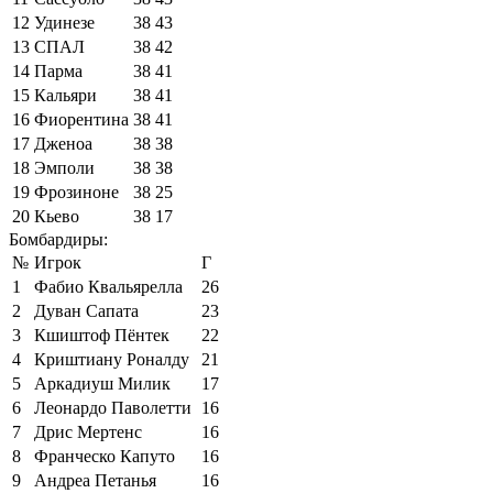
12
Удинезе
38
43
13
СПАЛ
38
42
14
Парма
38
41
15
Кальяри
38
41
16
Фиорентина
38
41
17
Дженоа
38
38
18
Эмполи
38
38
19
Фрозиноне
38
25
20
Кьево
38
17
Бомбардиры:
№
Игрок
Г
1
Фабио Квальярелла
26
2
Дуван Сапата
23
3
Кшиштоф Пёнтек
22
4
Криштиану Роналду
21
5
Аркадиуш Милик
17
6
Леонардо Паволетти
16
7
Дрис Мертенс
16
8
Франческо Капуто
16
9
Андреа Петанья
16