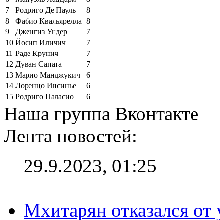
7
Родриго Де Пауль
8
8
Фабио Квальярелла
8
9
Дженгиз Ундер
7
10
Йосип Иличич
7
11
Раде Крунич
7
12
Дуван Сапата
7
13
Марио Манджукич
6
14
Лоренцо Инсинье
6
15
Родриго Паласио
6
Наша группа Вконтакте
Лента новостей:
29.9.2023, 01:25
Мхитарян отказался от 