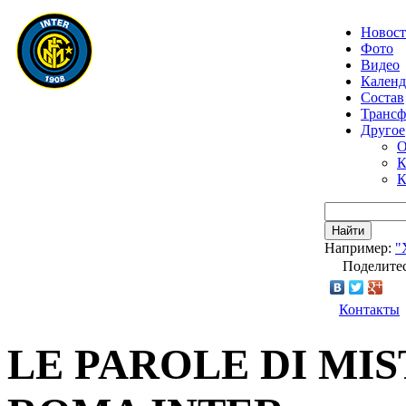
Новос
Фото
Видео
Календ
Состав
Транс
Другое
О
К
К
Найти
Например:
"
Поделитес
Контакты
LE PAROLE DI MI