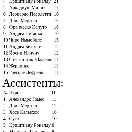
4
Криштиану Роналду
21
5
Аркадиуш Милик
17
6
Леонардо Паволетти
16
7
Дрис Мертенс
16
8
Франческо Капуто
16
9
Андреа Петанья
16
10
Чиро Иммобиле
15
11
Андреа Белотти
15
12
Йосип Иличич
12
13
Стефан Эль-Шаарави
11
14
Жервиньо
11
15
Грегоре Дефрель
11
Ассистенты:
№
Игрок
П
1
Алехандро Гомес
11
2
Дрис Мертенс
11
3
Хосе Кальехон
10
4
Сусо
10
5
Криштиану Роналду
8
6
Мануэль Лаццари
8