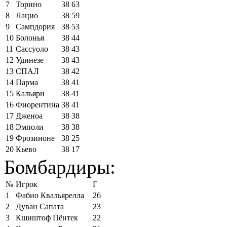
7
Торино
38
63
8
Лацио
38
59
9
Сампдория
38
53
10
Болонья
38
44
11
Сассуоло
38
43
12
Удинезе
38
43
13
СПАЛ
38
42
14
Парма
38
41
15
Кальяри
38
41
16
Фиорентина
38
41
17
Дженоа
38
38
18
Эмполи
38
38
19
Фрозиноне
38
25
20
Кьево
38
17
Бомбардиры:
№
Игрок
Г
1
Фабио Квальярелла
26
2
Дуван Сапата
23
3
Кшиштоф Пёнтек
22