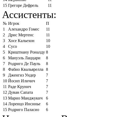
15
Грегоре Дефрель
11
Ассистенты:
№
Игрок
П
1
Алехандро Гомес
11
2
Дрис Мертенс
11
3
Хосе Кальехон
10
4
Сусо
10
5
Криштиану Роналду
8
6
Мануэль Лаццари
8
7
Родриго Де Пауль
8
8
Фабио Квальярелла
8
9
Дженгиз Ундер
7
10
Йосип Иличич
7
11
Раде Крунич
7
12
Дуван Сапата
7
13
Марио Манджукич
6
14
Лоренцо Инсинье
6
15
Родриго Паласио
6