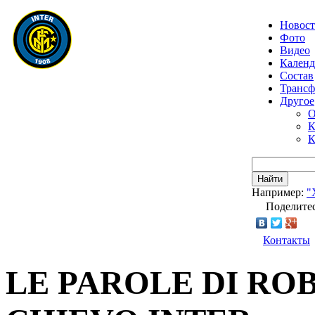
Новос
Фото
Видео
Календ
Состав
Транс
Другое
О
К
К
Найти
Например:
"
Поделитес
Контакты
LE PAROLE DI RO