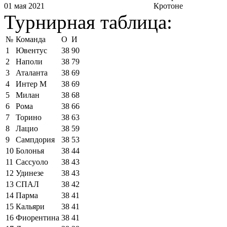
01 мая 2021
Кротоне
Турнирная таблица:
№
Команда
О
И
1
Ювентус
38
90
2
Наполи
38
79
3
Аталанта
38
69
4
Интер М
38
69
5
Милан
38
68
6
Рома
38
66
7
Торино
38
63
8
Лацио
38
59
9
Сампдория
38
53
10
Болонья
38
44
11
Сассуоло
38
43
12
Удинезе
38
43
13
СПАЛ
38
42
14
Парма
38
41
15
Кальяри
38
41
16
Фиорентина
38
41