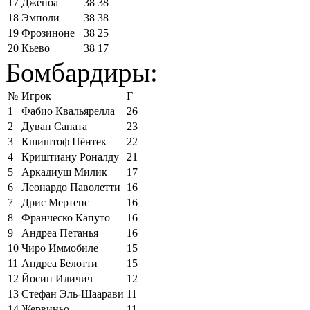
17
Дженоа
38
38
18
Эмполи
38
38
19
Фрозиноне
38
25
20
Кьево
38
17
Бомбардиры:
№
Игрок
Г
1
Фабио Квальярелла
26
2
Дуван Сапата
23
3
Кшиштоф Пёнтек
22
4
Криштиану Роналду
21
5
Аркадиуш Милик
17
6
Леонардо Паволетти
16
7
Дрис Мертенс
16
8
Франческо Капуто
16
9
Андреа Петанья
16
10
Чиро Иммобиле
15
11
Андреа Белотти
15
12
Йосип Иличич
12
13
Стефан Эль-Шаарави
11
14
Жервиньо
11