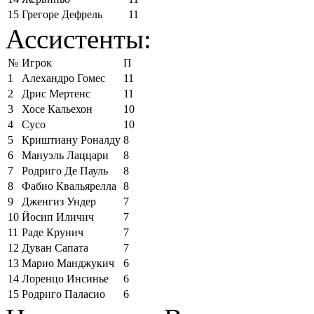
15
Грегоре Дефрель
11
Ассистенты:
№
Игрок
П
1
Алехандро Гомес
11
2
Дрис Мертенс
11
3
Хосе Кальехон
10
4
Сусо
10
5
Криштиану Роналду
8
6
Мануэль Лаццари
8
7
Родриго Де Пауль
8
8
Фабио Квальярелла
8
9
Дженгиз Ундер
7
10
Йосип Иличич
7
11
Раде Крунич
7
12
Дуван Сапата
7
13
Марио Манджукич
6
14
Лоренцо Инсинье
6
15
Родриго Паласио
6