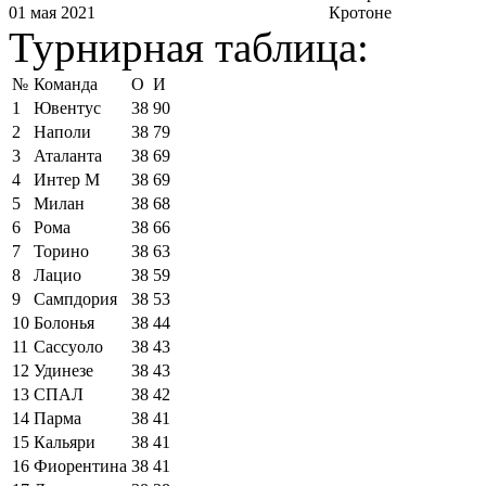
01 мая 2021
Кротоне
Турнирная таблица:
№
Команда
О
И
1
Ювентус
38
90
2
Наполи
38
79
3
Аталанта
38
69
4
Интер М
38
69
5
Милан
38
68
6
Рома
38
66
7
Торино
38
63
8
Лацио
38
59
9
Сампдория
38
53
10
Болонья
38
44
11
Сассуоло
38
43
12
Удинезе
38
43
13
СПАЛ
38
42
14
Парма
38
41
15
Кальяри
38
41
16
Фиорентина
38
41