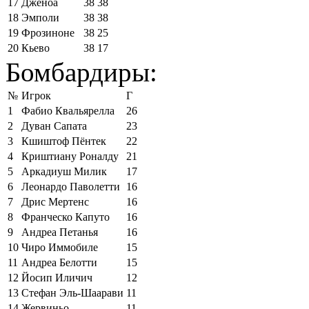
17
Дженоа
38
38
18
Эмполи
38
38
19
Фрозиноне
38
25
20
Кьево
38
17
Бомбардиры:
№
Игрок
Г
1
Фабио Квальярелла
26
2
Дуван Сапата
23
3
Кшиштоф Пёнтек
22
4
Криштиану Роналду
21
5
Аркадиуш Милик
17
6
Леонардо Паволетти
16
7
Дрис Мертенс
16
8
Франческо Капуто
16
9
Андреа Петанья
16
10
Чиро Иммобиле
15
11
Андреа Белотти
15
12
Йосип Иличич
12
13
Стефан Эль-Шаарави
11
14
Жервиньо
11