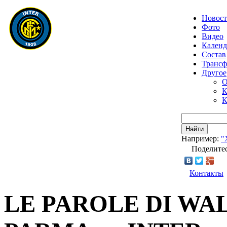
Новос
Фото
Видео
Календ
Состав
Транс
Другое
О
К
К
Найти
Например:
"
Поделитес
Контакты
LE PAROLE DI WA