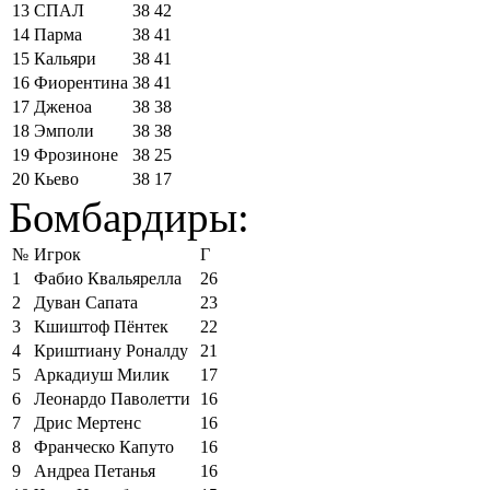
13
СПАЛ
38
42
14
Парма
38
41
15
Кальяри
38
41
16
Фиорентина
38
41
17
Дженоа
38
38
18
Эмполи
38
38
19
Фрозиноне
38
25
20
Кьево
38
17
Бомбардиры:
№
Игрок
Г
1
Фабио Квальярелла
26
2
Дуван Сапата
23
3
Кшиштоф Пёнтек
22
4
Криштиану Роналду
21
5
Аркадиуш Милик
17
6
Леонардо Паволетти
16
7
Дрис Мертенс
16
8
Франческо Капуто
16
9
Андреа Петанья
16