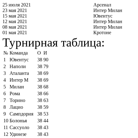
25 июля 2021
Арсенал
23 мая 2021
Интер Милан
15 мая 2021
Ювентус
12 мая 2021
Интер Милан
08 мая 2021
Интер Милан
01 мая 2021
Кротоне
Турнирная таблица:
№
Команда
О
И
1
Ювентус
38
90
2
Наполи
38
79
3
Аталанта
38
69
4
Интер М
38
69
5
Милан
38
68
6
Рома
38
66
7
Торино
38
63
8
Лацио
38
59
9
Сампдория
38
53
10
Болонья
38
44
11
Сассуоло
38
43
12
Удинезе
38
43