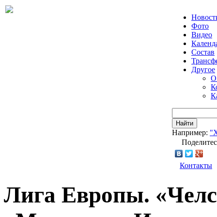
Новост
Фото
Видео
Календ
Состав
Трансф
Другое
О
К
К
Найти
Например:
"
Поделитес
Контакты
Лига Европы. «Челс