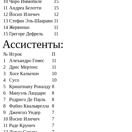
10
Чиро Иммобиле
15
11
Андреа Белотти
15
12
Йосип Иличич
12
13
Стефан Эль-Шаарави
11
14
Жервиньо
11
15
Грегоре Дефрель
11
Ассистенты:
№
Игрок
П
1
Алехандро Гомес
11
2
Дрис Мертенс
11
3
Хосе Кальехон
10
4
Сусо
10
5
Криштиану Роналду
8
6
Мануэль Лаццари
8
7
Родриго Де Пауль
8
8
Фабио Квальярелла
8
9
Дженгиз Ундер
7
10
Йосип Иличич
7
11
Раде Крунич
7
12
Дуван Сапата
7