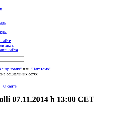
ти
арь
феры
 сайте
онтакты
арта сайта
Ханданович"
или
"Нагатомо"
ь в социальных сетях:
О сайте
olli 07.11.2014 h 13:00 CET