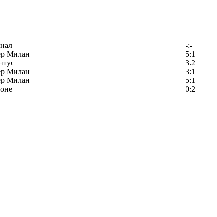
енал
-:-
ер Милан
5:1
нтус
3:2
ер Милан
3:1
ер Милан
5:1
тоне
0:2