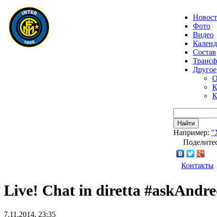
Новос
Фото
Видео
Календ
Состав
Транс
Другое
О
К
К
Найти
Например:
"
Поделитес
Контакты
Live! Chat in diretta #askAndre
7.11.2014, 23:35