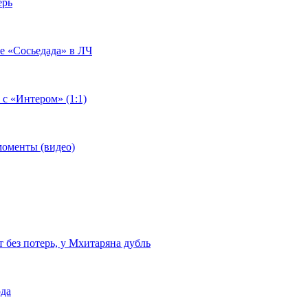
ерь
че «Сосьедада» в ЛЧ
 с «Интером» (1:1)
моменты (видео)
т без потерь, у Мхитаряна дубль
ода