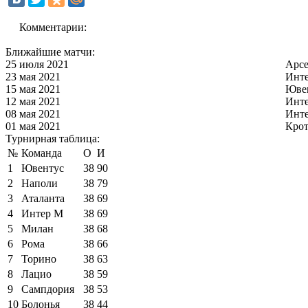
Комментарии:
Ближайшие матчи:
25 июля 2021
Арс
23 мая 2021
Инт
15 мая 2021
Юве
12 мая 2021
Инт
08 мая 2021
Инт
01 мая 2021
Кро
Турнирная таблица:
№
Команда
О
И
1
Ювентус
38
90
2
Наполи
38
79
3
Аталанта
38
69
4
Интер М
38
69
5
Милан
38
68
6
Рома
38
66
7
Торино
38
63
8
Лацио
38
59
9
Сампдория
38
53
10
Болонья
38
44