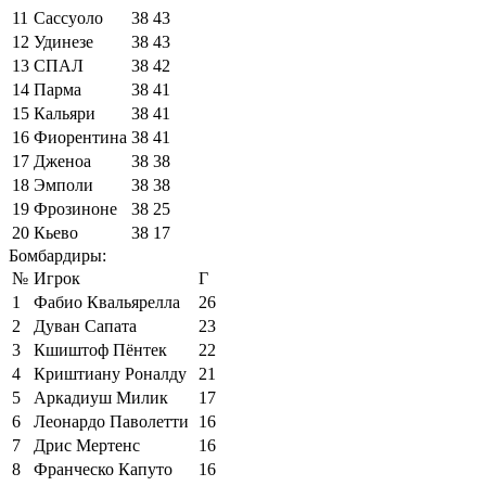
11
Сассуоло
38
43
12
Удинезе
38
43
13
СПАЛ
38
42
14
Парма
38
41
15
Кальяри
38
41
16
Фиорентина
38
41
17
Дженоа
38
38
18
Эмполи
38
38
19
Фрозиноне
38
25
20
Кьево
38
17
Бомбардиры:
№
Игрок
Г
1
Фабио Квальярелла
26
2
Дуван Сапата
23
3
Кшиштоф Пёнтек
22
4
Криштиану Роналду
21
5
Аркадиуш Милик
17
6
Леонардо Паволетти
16
7
Дрис Мертенс
16
8
Франческо Капуто
16