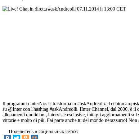
Il programma InterNos si trasforma in #askAndreolli: il centrocampista
su @Inter con l'hashtag #askAndreolli. IInter Channel, dal 2000, è il c
allenamenti quotidiani, interviste esclusive, tutti gli aggiornamenti sul 
vittorie e molto di più. Fai parte anche tu del mondo nerazzurro! Non
Поделитесь в социальных сетях: