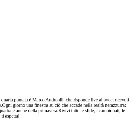
 quarta puntata è Marco Andreolli, che risponde live ai tweet ricevuti
e.Ogni giorno una finestra su ciò che accade nella realtà nerazzurra:
squadra e anche della primavera.Rivivi tutte le sfide, i campionati, le
ti aspetta!