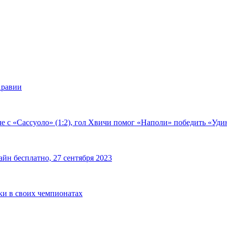
Аравии
е с «Сассуоло» (1:2), гол Хвичи помог «Наполи» победить «Удин
йн бесплатно, 27 сентября 2023
чки в своих чемпионатах