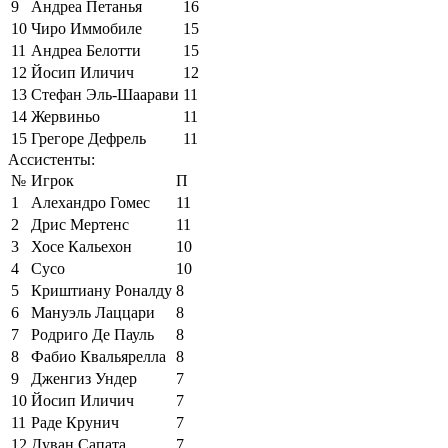
9
Андреа Петанья
16
10
Чиро Иммобиле
15
11
Андреа Белотти
15
12
Йосип Иличич
12
13
Стефан Эль-Шаарави
11
14
Жервиньо
11
15
Грегоре Дефрель
11
Ассистенты:
№
Игрок
П
1
Алехандро Гомес
11
2
Дрис Мертенс
11
3
Хосе Кальехон
10
4
Сусо
10
5
Криштиану Роналду
8
6
Мануэль Лаццари
8
7
Родриго Де Пауль
8
8
Фабио Квальярелла
8
9
Дженгиз Ундер
7
10
Йосип Иличич
7
11
Раде Крунич
7
12
Дуван Сапата
7