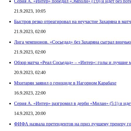
Серия А. «Интер» победил «Эмполи» (1:0) и идет без пот
21.9.2023, 10:05
Быстров резко отреагировал на неучастие Захаряна в мат
21.9.2023, 02:00
Лига чемпионов. «Сосьедад» без Захаряна сыграл вничью
21.9.2023, 02:00
Обзор матча «Реал Сосьедад» – «Интер»: голы и лучшие 
20.9.2023, 02:40
Мхитарян заявил о геноциде в Нагорном Карабахе
16.9.2023, 22:00
Серия А. «Интер» разгромил в дерби «Милан» (5:1) и иде
14.9.2023, 20:00
ФИФА назвала претендентов на приз лучшему тренеру г