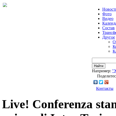
Новост
Фото
Видео
Календ
Состав
Трансф
Другое
О
К
К
Найти
Например:
"
Поделитес
Контакты
Live! Conferenza st