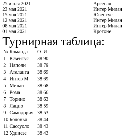
25 июля 2021
Арсенал
23 мая 2021
Интер Милан
15 мая 2021
Ювентус
12 мая 2021
Интер Милан
08 мая 2021
Интер Милан
01 мая 2021
Кротоне
Турнирная таблица:
№
Команда
О
И
1
Ювентус
38
90
2
Наполи
38
79
3
Аталанта
38
69
4
Интер М
38
69
5
Милан
38
68
6
Рома
38
66
7
Торино
38
63
8
Лацио
38
59
9
Сампдория
38
53
10
Болонья
38
44
11
Сассуоло
38
43
12
Удинезе
38
43