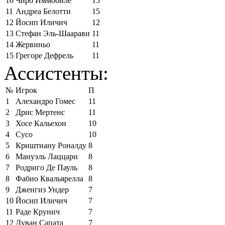
10
Чиро Иммобиле
15
11
Андреа Белотти
15
12
Йосип Иличич
12
13
Стефан Эль-Шаарави
11
14
Жервиньо
11
15
Грегоре Дефрель
11
Ассистенты:
№
Игрок
П
1
Алехандро Гомес
11
2
Дрис Мертенс
11
3
Хосе Кальехон
10
4
Сусо
10
5
Криштиану Роналду
8
6
Мануэль Лаццари
8
7
Родриго Де Пауль
8
8
Фабио Квальярелла
8
9
Дженгиз Ундер
7
10
Йосип Иличич
7
11
Раде Крунич
7
12
Дуван Сапата
7