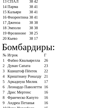
13
СПАЛ
38
42
14
Парма
38
41
15
Кальяри
38
41
16
Фиорентина
38
41
17
Дженоа
38
38
18
Эмполи
38
38
19
Фрозиноне
38
25
20
Кьево
38
17
Бомбардиры:
№
Игрок
Г
1
Фабио Квальярелла
26
2
Дуван Сапата
23
3
Кшиштоф Пёнтек
22
4
Криштиану Роналду
21
5
Аркадиуш Милик
17
6
Леонардо Паволетти
16
7
Дрис Мертенс
16
8
Франческо Капуто
16
9
Андреа Петанья
16