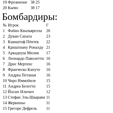
19
Фрозиноне
38
25
20
Кьево
38
17
Бомбардиры:
№
Игрок
Г
1
Фабио Квальярелла
26
2
Дуван Сапата
23
3
Кшиштоф Пёнтек
22
4
Криштиану Роналду
21
5
Аркадиуш Милик
17
6
Леонардо Паволетти
16
7
Дрис Мертенс
16
8
Франческо Капуто
16
9
Андреа Петанья
16
10
Чиро Иммобиле
15
11
Андреа Белотти
15
12
Йосип Иличич
12
13
Стефан Эль-Шаарави
11
14
Жервиньо
11
15
Грегоре Дефрель
11