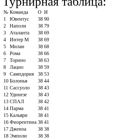
Турнирная таблица:
№
Команда
О
И
1
Ювентус
38
90
2
Наполи
38
79
3
Аталанта
38
69
4
Интер М
38
69
5
Милан
38
68
6
Рома
38
66
7
Торино
38
63
8
Лацио
38
59
9
Сампдория
38
53
10
Болонья
38
44
11
Сассуоло
38
43
12
Удинезе
38
43
13
СПАЛ
38
42
14
Парма
38
41
15
Кальяри
38
41
16
Фиорентина
38
41
17
Дженоа
38
38
18
Эмполи
38
38