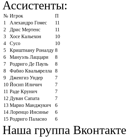
Ассистенты:
№
Игрок
П
1
Алехандро Гомес
11
2
Дрис Мертенс
11
3
Хосе Кальехон
10
4
Сусо
10
5
Криштиану Роналду
8
6
Мануэль Лаццари
8
7
Родриго Де Пауль
8
8
Фабио Квальярелла
8
9
Дженгиз Ундер
7
10
Йосип Иличич
7
11
Раде Крунич
7
12
Дуван Сапата
7
13
Марио Манджукич
6
14
Лоренцо Инсинье
6
15
Родриго Паласио
6
Наша группа Вконтакте