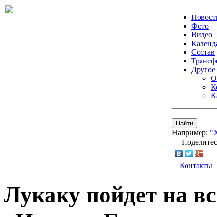
Новост
Фото
Видео
Календ
Состав
Трансф
Другое
О
К
К
Найти
Например:
"
Поделитес
Контакты
Лукаку пойдет на в