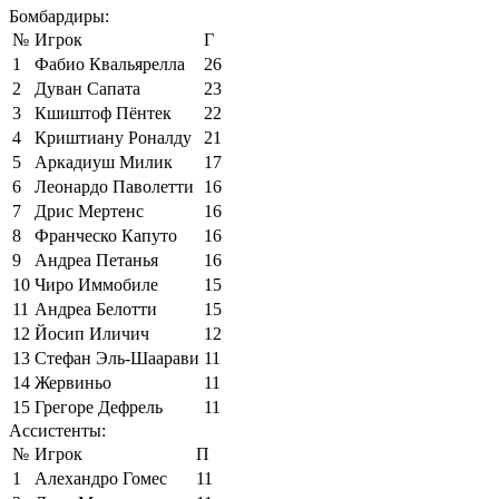
Бомбардиры:
№
Игрок
Г
1
Фабио Квальярелла
26
2
Дуван Сапата
23
3
Кшиштоф Пёнтек
22
4
Криштиану Роналду
21
5
Аркадиуш Милик
17
6
Леонардо Паволетти
16
7
Дрис Мертенс
16
8
Франческо Капуто
16
9
Андреа Петанья
16
10
Чиро Иммобиле
15
11
Андреа Белотти
15
12
Йосип Иличич
12
13
Стефан Эль-Шаарави
11
14
Жервиньо
11
15
Грегоре Дефрель
11
Ассистенты:
№
Игрок
П
1
Алехандро Гомес
11