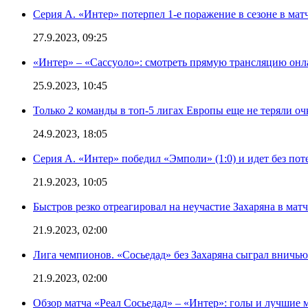
Серия А. «Интер» потерпел 1-е поражение в сезоне в матч
27.9.2023, 09:25
«Интер» – «Сассуоло»: смотреть прямую трансляцию онла
25.9.2023, 10:45
Только 2 команды в топ-5 лигах Европы еще не теряли о
24.9.2023, 18:05
Серия А. «Интер» победил «Эмполи» (1:0) и идет без пот
21.9.2023, 10:05
Быстров резко отреагировал на неучастие Захаряна в мат
21.9.2023, 02:00
Лига чемпионов. «Сосьедад» без Захаряна сыграл вничью
21.9.2023, 02:00
Обзор матча «Реал Сосьедад» – «Интер»: голы и лучшие 