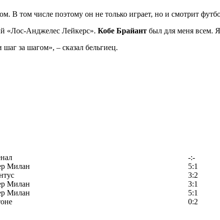
ом. В том числе поэтому он не только играет, но и смотрит футбо
ый «Лос-Анджелес Лейкерс».
Кобе Брайант
был для меня всем. Я
 шаг за шагом», – сказал бельгиец.
енал
-:-
ер Милан
5:1
нтус
3:2
ер Милан
3:1
ер Милан
5:1
тоне
0:2