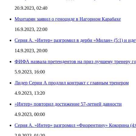
20.9.2023, 02:40
Мхитарян заявил о геноциде в Нагорном Карабахе
16.9.2023, 22:00
Серия А. «Интер» разгромил в дерби «Милан» (5:1) и иде
14.9.2023, 20:00
ФИФА назвала претендентов на приз лучшему тренеру г
5.9.2023, 16:00
Лидер Серии А продлил контракт с главным тренером
4.9.2023, 13:20
«Интер» повторил достижение 57-летней давности
4.9.2023, 00:00
Серия А. «Интер» разгромил «Фиорентину» Кокорина (4:
2.9.2023, 01:20