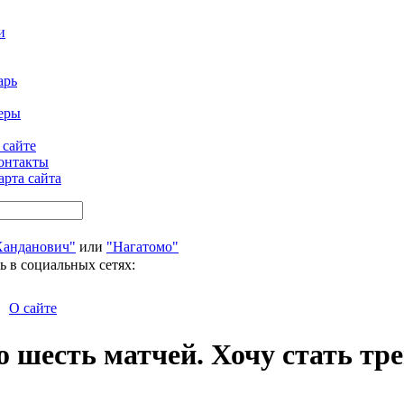
и
арь
еры
 сайте
онтакты
арта сайта
Ханданович"
или
"Нагатомо"
ь в социальных сетях:
О сайте
 шесть матчей. Хочу стать тр