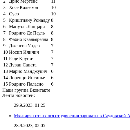
2
Дрис Мертенс
11
3
Хосе Кальехон
10
4
Сусо
10
5
Криштиану Роналду
8
6
Мануэль Лаццари
8
7
Родриго Де Пауль
8
8
Фабио Квальярелла
8
9
Дженгиз Ундер
7
10
Йосип Иличич
7
11
Раде Крунич
7
12
Дуван Сапата
7
13
Марио Манджукич
6
14
Лоренцо Инсинье
6
15
Родриго Паласио
6
Наша группа Вконтакте
Лента новостей:
29.9.2023, 01:25
Мхитарян отказался от удвоения зарплаты в Саудовской 
28.9.2023, 02:05