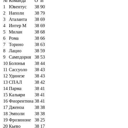
№
Команда
О
И
1
Ювентус
38
90
2
Наполи
38
79
3
Аталанта
38
69
4
Интер М
38
69
5
Милан
38
68
6
Рома
38
66
7
Торино
38
63
8
Лацио
38
59
9
Сампдория
38
53
10
Болонья
38
44
11
Сассуоло
38
43
12
Удинезе
38
43
13
СПАЛ
38
42
14
Парма
38
41
15
Кальяри
38
41
16
Фиорентина
38
41
17
Дженоа
38
38
18
Эмполи
38
38
19
Фрозиноне
38
25
20
Кьево
38
17