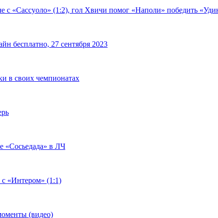
е с «Сассуоло» (1:2), гол Хвичи помог «Наполи» победить «Удин
йн бесплатно, 27 сентября 2023
чки в своих чемпионатах
ерь
че «Сосьедада» в ЛЧ
 с «Интером» (1:1)
моменты (видео)