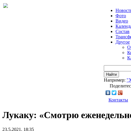
Новост
Фото
Видео
Календ
Состав
Трансф
Другое
О
К
К
Найти
Например:
"
Поделитес
Контакты
Лукаку: «Смотрю еженедельно
23.5.2021, 18:35