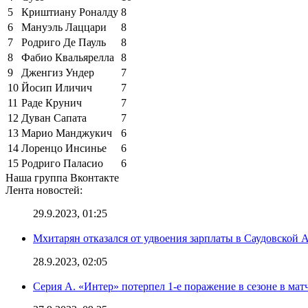
5
Криштиану Роналду
8
6
Мануэль Лаццари
8
7
Родриго Де Пауль
8
8
Фабио Квальярелла
8
9
Дженгиз Ундер
7
10
Йосип Иличич
7
11
Раде Крунич
7
12
Дуван Сапата
7
13
Марио Манджукич
6
14
Лоренцо Инсинье
6
15
Родриго Паласио
6
Наша группа Вконтакте
Лента новостей:
29.9.2023, 01:25
Мхитарян отказался от удвоения зарплаты в Саудовской 
28.9.2023, 02:05
Серия А. «Интер» потерпел 1-е поражение в сезоне в матч