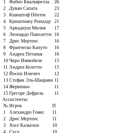
1
Фабио Квальярелла
26
2
Дуван Сапата
23
3
Кшиштоф Пёнтек
22
4
Криштиану Роналду
21
5
Аркадиуш Милик
17
6
Леонардо Паволетти
16
7
Дрис Мертенс
16
8
Франческо Капуто
16
9
Андреа Петанья
16
10
Чиро Иммобиле
15
11
Андреа Белотти
15
12
Йосип Иличич
12
13
Стефан Эль-Шаарави
11
14
Жервиньо
11
15
Грегоре Дефрель
11
Ассистенты:
№
Игрок
П
1
Алехандро Гомес
11
2
Дрис Мертенс
11
3
Хосе Кальехон
10
4
Сусо
10