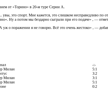
ием от «Торино» в 20-м туре Серии А.
. увы, это спорт. Мне кажется, это слишком несправедливо по 
рино«. Ну а потом мы бездарно сыграли при его подаче» , — отм
 уж о поражении я не говорю. Всё это очень жестоко» , — доба
енал
-:-
ер Милан
5:1
нтус
3:2
ер Милан
3:1
ер Милан
5:1
тоне
0:2