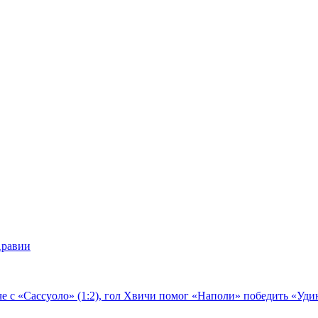
Аравии
е с «Сассуоло» (1:2), гол Хвичи помог «Наполи» победить «Удин