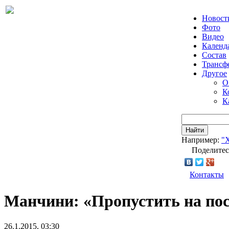
Новост
Фото
Видео
Календ
Состав
Трансф
Другое
О
К
К
Найти
Например:
"
Поделитес
Контакты
Манчини: «Пропустить на пос
26.1.2015, 03:30