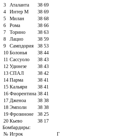
3
Аталанта
38
69
4
Интер М
38
69
5
Милан
38
68
6
Рома
38
66
7
Торино
38
63
8
Лацио
38
59
9
Сампдория
38
53
10
Болонья
38
44
11
Сассуоло
38
43
12
Удинезе
38
43
13
СПАЛ
38
42
14
Парма
38
41
15
Кальяри
38
41
16
Фиорентина
38
41
17
Дженоа
38
38
18
Эмполи
38
38
19
Фрозиноне
38
25
20
Кьево
38
17
Бомбардиры:
№
Игрок
Г