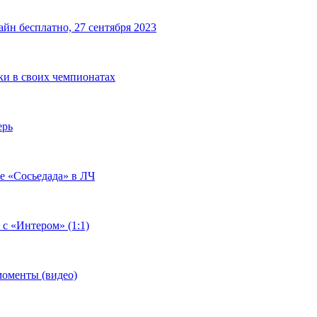
йн бесплатно, 27 сентября 2023
чки в своих чемпионатах
ерь
че «Сосьедада» в ЛЧ
 с «Интером» (1:1)
моменты (видео)