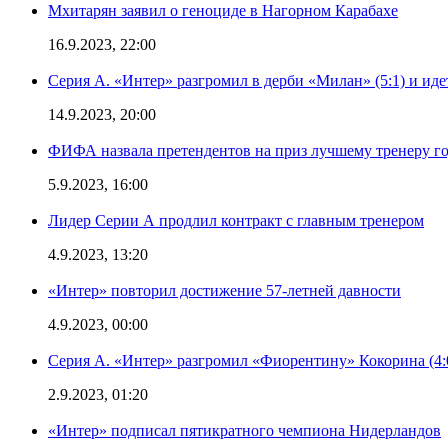
Мхитарян заявил о геноциде в Нагорном Карабахе
16.9.2023, 22:00
Серия А. «Интер» разгромил в дерби «Милан» (5:1) и иде
14.9.2023, 20:00
ФИФА назвала претендентов на приз лучшему тренеру г
5.9.2023, 16:00
Лидер Серии А продлил контракт с главным тренером
4.9.2023, 13:20
«Интер» повторил достижение 57-летней давности
4.9.2023, 00:00
Серия А. «Интер» разгромил «Фиорентину» Кокорина (4:
2.9.2023, 01:20
«Интер» подписал пятикратного чемпиона Нидерландов