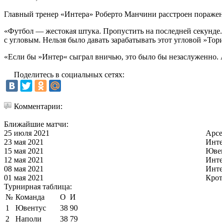
Главный тренер «Интера» Роберто Манчини расстроен поражен
«Футбол — жестокая штука. Пропустить на последней секунде..
с угловым. Нельзя было давать зарабатывать этот угловой »То
«Если бы »Интер« сыграл вничью, это было бы незаслуженно. А
Поделитесь в социальных сетях:
Комментарии:
Ближайшие матчи:
25 июля 2021
Арс
23 мая 2021
Инт
15 мая 2021
Юве
12 мая 2021
Инт
08 мая 2021
Инт
01 мая 2021
Кро
Турнирная таблица:
№
Команда
О
И
1
Ювентус
38
90
2
Наполи
38
79