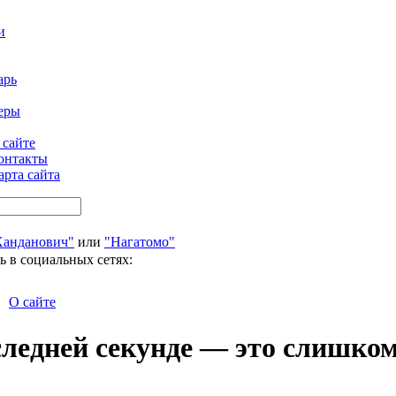
и
арь
еры
 сайте
онтакты
арта сайта
Ханданович"
или
"Нагатомо"
ь в социальных сетях:
О сайте
ледней секунде — это слишком