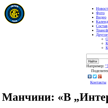
Новос
Фото
Видео
Календ
Состав
Транс
Другое
О
К
К
Найти
Например:
"
Поделитес
Контакты
Манчини: «В „Инте