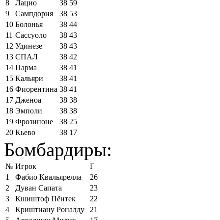
8
Лацио
38
59
9
Сампдория
38
53
10
Болонья
38
44
11
Сассуоло
38
43
12
Удинезе
38
43
13
СПАЛ
38
42
14
Парма
38
41
15
Кальяри
38
41
16
Фиорентина
38
41
17
Дженоа
38
38
18
Эмполи
38
38
19
Фрозиноне
38
25
20
Кьево
38
17
Бомбардиры:
№
Игрок
Г
1
Фабио Квальярелла
26
2
Дуван Сапата
23
3
Кшиштоф Пёнтек
22
4
Криштиану Роналду
21