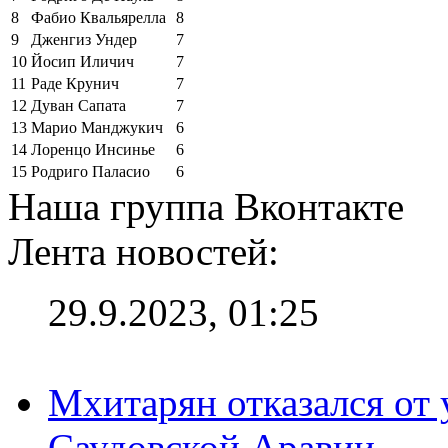
8
Фабио Квальярелла
8
9
Дженгиз Ундер
7
10
Йосип Иличич
7
11
Раде Крунич
7
12
Дуван Сапата
7
13
Марио Манджукич
6
14
Лоренцо Инсинье
6
15
Родриго Паласио
6
Наша группа Вконтакте
Лента новостей:
29.9.2023, 01:25
Мхитарян отказался от 
Саудовской Аравии