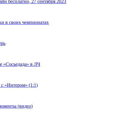
йн бесплатно, 27 сентября 2023
чки в своих чемпионатах
ерь
че «Сосьедада» в ЛЧ
 с «Интером» (1:1)
моменты (видео)