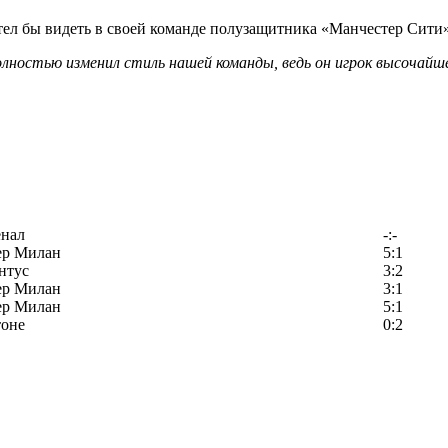
ел бы видеть в своей команде полузащитника «Манчестер Сити»
лностью изменил стиль нашей команды, ведь он игрок высочайше
енал
-:-
ер Милан
5:1
нтус
3:2
ер Милан
3:1
ер Милан
5:1
тоне
0:2