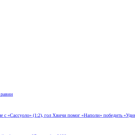
Аравии
е с «Сассуоло» (1:2), гол Хвичи помог «Наполи» победить «Удин