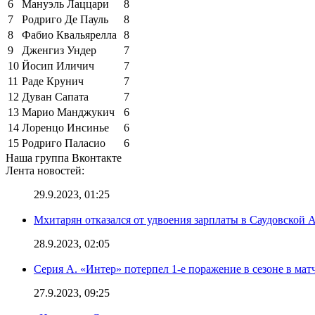
6
Мануэль Лаццари
8
7
Родриго Де Пауль
8
8
Фабио Квальярелла
8
9
Дженгиз Ундер
7
10
Йосип Иличич
7
11
Раде Крунич
7
12
Дуван Сапата
7
13
Марио Манджукич
6
14
Лоренцо Инсинье
6
15
Родриго Паласио
6
Наша группа Вконтакте
Лента новостей:
29.9.2023, 01:25
Мхитарян отказался от удвоения зарплаты в Саудовской 
28.9.2023, 02:05
Серия А. «Интер» потерпел 1-е поражение в сезоне в матч
27.9.2023, 09:25