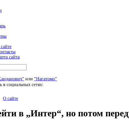
и
арь
еры
 сайте
онтакты
арта сайта
Ханданович"
или
"Нагатомо"
ь в социальных сетях:
О сайте
йти в „Интер“, но потом пере