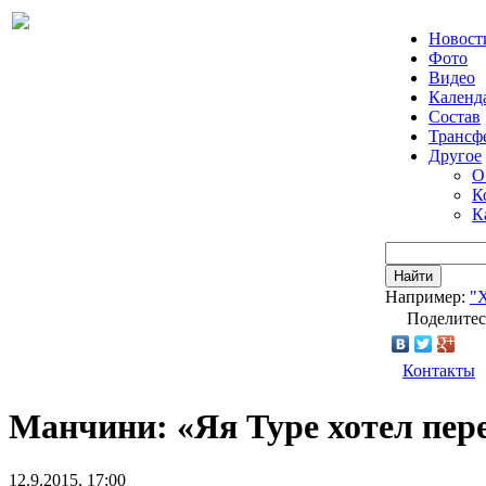
Новост
Фото
Видео
Календ
Состав
Трансф
Другое
О
К
К
Найти
Например:
"
Поделитес
Контакты
Манчини: «Яя Туре хотел пере
12.9.2015, 17:00