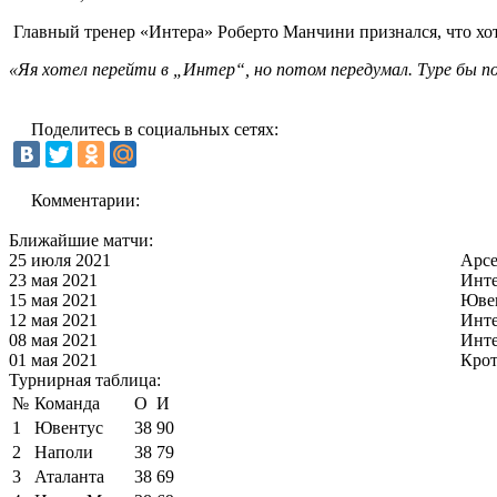
Главный тренер «Интера» Роберто Манчини признался, что хот
«Яя хотел перейти в „Интер“, но потом передумал. Туре бы по
Поделитесь в социальных сетях:
Комментарии:
Ближайшие матчи:
25 июля 2021
Арс
23 мая 2021
Инт
15 мая 2021
Юве
12 мая 2021
Инт
08 мая 2021
Инт
01 мая 2021
Кро
Турнирная таблица:
№
Команда
О
И
1
Ювентус
38
90
2
Наполи
38
79
3
Аталанта
38
69