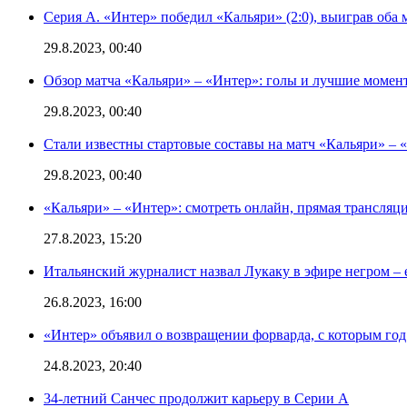
Серия А. «Интер» победил «Кальяри» (2:0), выиграв оба 
29.8.2023, 00:40
Обзор матча «Кальяри» – «Интер»: голы и лучшие момен
29.8.2023, 00:40
Стали известны стартовые составы на матч «Кальяри» – «
29.8.2023, 00:40
«Кальяри» – «Интер»: смотреть онлайн, прямая трансляци
27.8.2023, 15:20
Итальянский журналист назвал Лукаку в эфире негром – 
26.8.2023, 16:00
«Интер» объявил о возвращении форварда, с которым год 
24.8.2023, 20:40
34-летний Санчес продолжит карьеру в Серии А