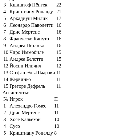
3
Кшиштоф Пёнтек
22
4
Криштиану Роналду
21
5
Аркадиуш Милик
17
6
Леонардо Паволетти
16
7
Дрис Мертенс
16
8
Франческо Капуто
16
9
Андреа Петанья
16
10
Чиро Иммобиле
15
11
Андреа Белотти
15
12
Йосип Иличич
12
13
Стефан Эль-Шаарави
11
14
Жервиньо
11
15
Грегоре Дефрель
11
Ассистенты:
№
Игрок
П
1
Алехандро Гомес
11
2
Дрис Мертенс
11
3
Хосе Кальехон
10
4
Сусо
10
5
Криштиану Роналду
8