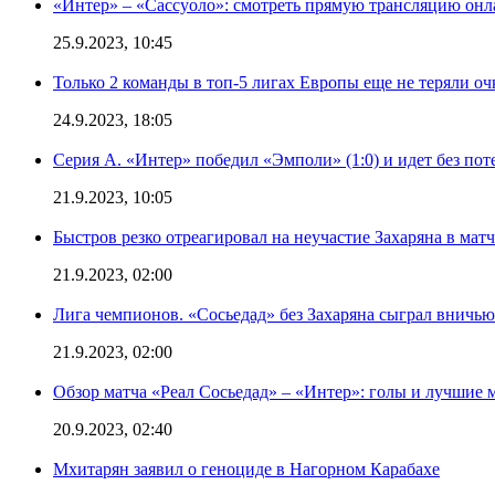
«Интер» – «Сассуоло»: смотреть прямую трансляцию онла
25.9.2023, 10:45
Только 2 команды в топ-5 лигах Европы еще не теряли о
24.9.2023, 18:05
Серия А. «Интер» победил «Эмполи» (1:0) и идет без пот
21.9.2023, 10:05
Быстров резко отреагировал на неучастие Захаряна в мат
21.9.2023, 02:00
Лига чемпионов. «Сосьедад» без Захаряна сыграл вничью
21.9.2023, 02:00
Обзор матча «Реал Сосьедад» – «Интер»: голы и лучшие 
20.9.2023, 02:40
Мхитарян заявил о геноциде в Нагорном Карабахе