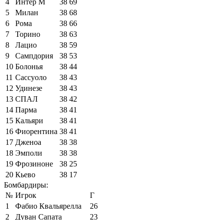
4
Интер М
38
69
5
Милан
38
68
6
Рома
38
66
7
Торино
38
63
8
Лацио
38
59
9
Сампдория
38
53
10
Болонья
38
44
11
Сассуоло
38
43
12
Удинезе
38
43
13
СПАЛ
38
42
14
Парма
38
41
15
Кальяри
38
41
16
Фиорентина
38
41
17
Дженоа
38
38
18
Эмполи
38
38
19
Фрозиноне
38
25
20
Кьево
38
17
Бомбардиры:
№
Игрок
Г
1
Фабио Квальярелла
26
2
Дуван Сапата
23