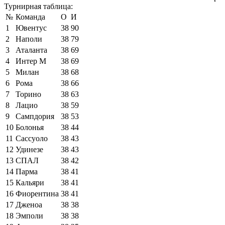
Турнирная таблица:
№
Команда
О
И
1
Ювентус
38
90
2
Наполи
38
79
3
Аталанта
38
69
4
Интер М
38
69
5
Милан
38
68
6
Рома
38
66
7
Торино
38
63
8
Лацио
38
59
9
Сампдория
38
53
10
Болонья
38
44
11
Сассуоло
38
43
12
Удинезе
38
43
13
СПАЛ
38
42
14
Парма
38
41
15
Кальяри
38
41
16
Фиорентина
38
41
17
Дженоа
38
38
18
Эмполи
38
38