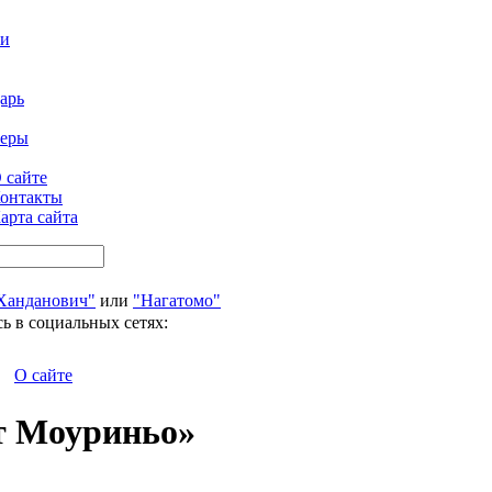
ти
арь
феры
 сайте
онтакты
арта сайта
Ханданович"
или
"Нагатомо"
ь в социальных сетях:
О сайте
т Моуриньо»