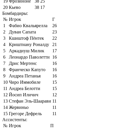
19
Фрозиноне
38
25
20
Кьево
38
17
Бомбардиры:
№
Игрок
Г
1
Фабио Квальярелла
26
2
Дуван Сапата
23
3
Кшиштоф Пёнтек
22
4
Криштиану Роналду
21
5
Аркадиуш Милик
17
6
Леонардо Паволетти
16
7
Дрис Мертенс
16
8
Франческо Капуто
16
9
Андреа Петанья
16
10
Чиро Иммобиле
15
11
Андреа Белотти
15
12
Йосип Иличич
12
13
Стефан Эль-Шаарави
11
14
Жервиньо
11
15
Грегоре Дефрель
11
Ассистенты:
№
Игрок
П