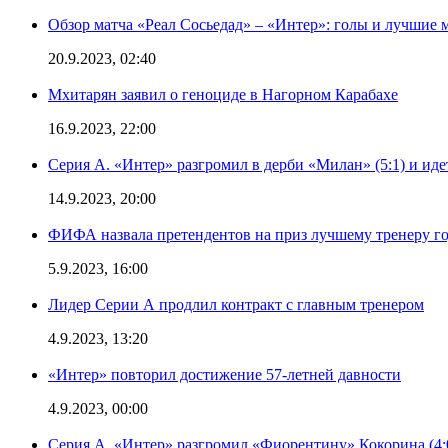
Обзор матча «Реал Сосьедад» – «Интер»: голы и лучшие 
20.9.2023, 02:40
Мхитарян заявил о геноциде в Нагорном Карабахе
16.9.2023, 22:00
Серия А. «Интер» разгромил в дерби «Милан» (5:1) и иде
14.9.2023, 20:00
ФИФА назвала претендентов на приз лучшему тренеру г
5.9.2023, 16:00
Лидер Серии А продлил контракт с главным тренером
4.9.2023, 13:20
«Интер» повторил достижение 57-летней давности
4.9.2023, 00:00
Серия А. «Интер» разгромил «Фиорентину» Кокорина (4: