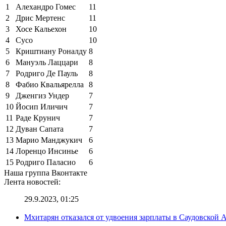
1
Алехандро Гомес
11
2
Дрис Мертенс
11
3
Хосе Кальехон
10
4
Сусо
10
5
Криштиану Роналду
8
6
Мануэль Лаццари
8
7
Родриго Де Пауль
8
8
Фабио Квальярелла
8
9
Дженгиз Ундер
7
10
Йосип Иличич
7
11
Раде Крунич
7
12
Дуван Сапата
7
13
Марио Манджукич
6
14
Лоренцо Инсинье
6
15
Родриго Паласио
6
Наша группа Вконтакте
Лента новостей:
29.9.2023, 01:25
Мхитарян отказался от удвоения зарплаты в Саудовской 