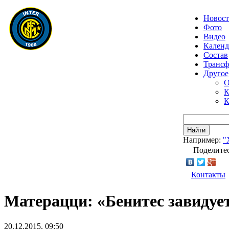
Новос
Фото
Видео
Календ
Состав
Транс
Другое
О
К
К
Найти
Например:
"
Поделитес
Контакты
Матерацци: «Бенитес завидуе
20.12.2015, 09:50