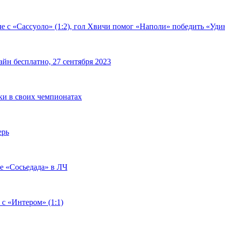
е с «Сассуоло» (1:2), гол Хвичи помог «Наполи» победить «Удин
йн бесплатно, 27 сентября 2023
чки в своих чемпионатах
ерь
че «Сосьедада» в ЛЧ
 с «Интером» (1:1)