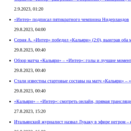
2.9.2023, 01:20
«Интер» подписал пятикратного чемпиона Нидерландов
29.8.2023, 04:00
Серия А. «Интер» победил «Кальяри» (2:0), выиграв оба 
29.8.2023, 00:40
Обзор матча «Кальяри» – «Интер»: голы и лучшие момен
29.8.2023, 00:40
Стали известны стартовые составы на матч «Кальяри» – «
29.8.2023, 00:40
«Кальяри» – «Интер»: смотреть онлайн, прямая трансляци
27.8.2023, 15:20
Итальянский журналист назвал Лукаку в эфире негром – 