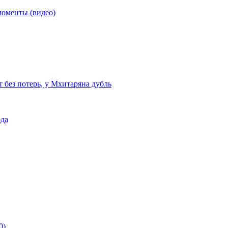
моменты (видео)
т без потерь, у Мхитаряна дубль
ода
0)