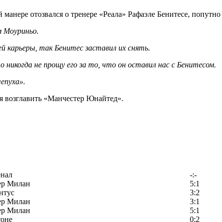
манере отозвался о тренере «Реала» Рафаэле Бенитесе, попутно
м Моуриньо.
 карьеры, так Бенитес заставил их снять.
 никогда не прощу его за то, что он оставил нас с Бенитесом.
епуха».
я возглавить «Манчестер Юнайтед».
енал
-:-
ер Милан
5:1
нтус
3:2
ер Милан
3:1
ер Милан
5:1
тоне
0:2