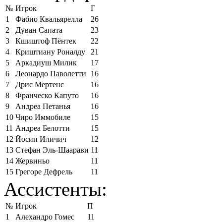
№
Игрок
Г
1
Фабио Квальярелла
26
2
Дуван Сапата
23
3
Кшиштоф Пёнтек
22
4
Криштиану Роналду
21
5
Аркадиуш Милик
17
6
Леонардо Паволетти
16
7
Дрис Мертенс
16
8
Франческо Капуто
16
9
Андреа Петанья
16
10
Чиро Иммобиле
15
11
Андреа Белотти
15
12
Йосип Иличич
12
13
Стефан Эль-Шаарави
11
14
Жервиньо
11
15
Грегоре Дефрель
11
Ассистенты:
№
Игрок
П
1
Алехандро Гомес
11