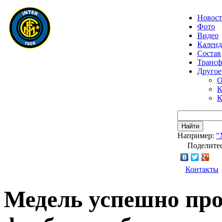
Новос
Фото
Видео
Календ
Состав
Транс
Другое
О
К
К
Найти
Например:
"
Поделитес
Контакты
Медель успешно про