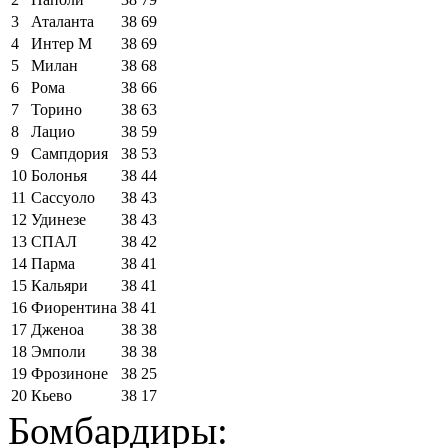
3
Аталанта
38
69
4
Интер М
38
69
5
Милан
38
68
6
Рома
38
66
7
Торино
38
63
8
Лацио
38
59
9
Сампдория
38
53
10
Болонья
38
44
11
Сассуоло
38
43
12
Удинезе
38
43
13
СПАЛ
38
42
14
Парма
38
41
15
Кальяри
38
41
16
Фиорентина
38
41
17
Дженоа
38
38
18
Эмполи
38
38
19
Фрозиноне
38
25
20
Кьево
38
17
Бомбардиры: