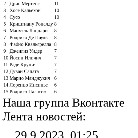
2
Дрис Мертенс
11
3
Хосе Кальехон
10
4
Сусо
10
5
Криштиану Роналду
8
6
Мануэль Лаццари
8
7
Родриго Де Пауль
8
8
Фабио Квальярелла
8
9
Дженгиз Ундер
7
10
Йосип Иличич
7
11
Раде Крунич
7
12
Дуван Сапата
7
13
Марио Манджукич
6
14
Лоренцо Инсинье
6
15
Родриго Паласио
6
Наша группа Вконтакте
Лента новостей:
29.9.2023, 01:25