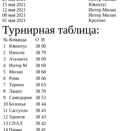
15 мая 2021
Ювентус
12 мая 2021
Интер Милан
08 мая 2021
Интер Милан
01 мая 2021
Кротоне
Турнирная таблица:
№
Команда
О
И
1
Ювентус
38
90
2
Наполи
38
79
3
Аталанта
38
69
4
Интер М
38
69
5
Милан
38
68
6
Рома
38
66
7
Торино
38
63
8
Лацио
38
59
9
Сампдория
38
53
10
Болонья
38
44
11
Сассуоло
38
43
12
Удинезе
38
43
13
СПАЛ
38
42
14
Парма
38
41