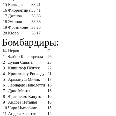
15
Кальяри
38
41
16
Фиорентина
38
41
17
Дженоа
38
38
18
Эмполи
38
38
19
Фрозиноне
38
25
20
Кьево
38
17
Бомбардиры:
№
Игрок
Г
1
Фабио Квальярелла
26
2
Дуван Сапата
23
3
Кшиштоф Пёнтек
22
4
Криштиану Роналду
21
5
Аркадиуш Милик
17
6
Леонардо Паволетти
16
7
Дрис Мертенс
16
8
Франческо Капуто
16
9
Андреа Петанья
16
10
Чиро Иммобиле
15
11
Андреа Белотти
15