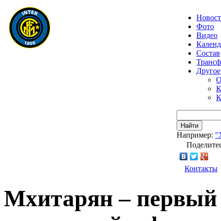
Новос
Фото
Видео
Календ
Состав
Транс
Другое
О
К
К
Найти
Например:
"
Поделитес
Контакты
Мхитарян – первый 