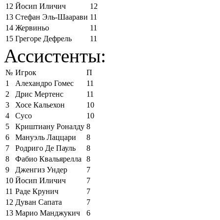
12
Йосип Иличич
12
13
Стефан Эль-Шаарави
11
14
Жервиньо
11
15
Грегоре Дефрель
11
Ассистенты:
№
Игрок
П
1
Алехандро Гомес
11
2
Дрис Мертенс
11
3
Хосе Кальехон
10
4
Сусо
10
5
Криштиану Роналду
8
6
Мануэль Лаццари
8
7
Родриго Де Пауль
8
8
Фабио Квальярелла
8
9
Дженгиз Ундер
7
10
Йосип Иличич
7
11
Раде Крунич
7
12
Дуван Сапата
7
13
Марио Манджукич
6