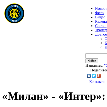
Новос
Фото
Видео
Календ
Состав
Транс
Другое
О
К
К
Найти
Например:
"
Поделитес
Контакты
«Милан» - «Интер»: