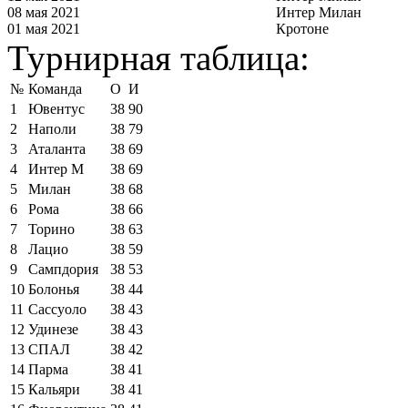
08 мая 2021
Интер Милан
01 мая 2021
Кротоне
Турнирная таблица:
№
Команда
О
И
1
Ювентус
38
90
2
Наполи
38
79
3
Аталанта
38
69
4
Интер М
38
69
5
Милан
38
68
6
Рома
38
66
7
Торино
38
63
8
Лацио
38
59
9
Сампдория
38
53
10
Болонья
38
44
11
Сассуоло
38
43
12
Удинезе
38
43
13
СПАЛ
38
42
14
Парма
38
41
15
Кальяри
38
41