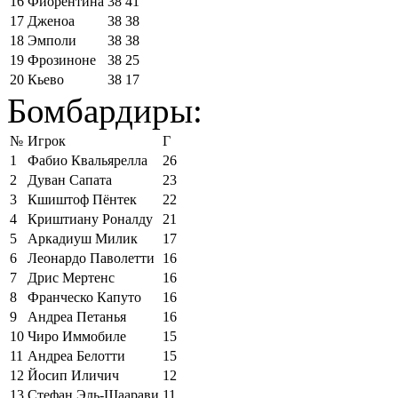
16
Фиорентина
38
41
17
Дженоа
38
38
18
Эмполи
38
38
19
Фрозиноне
38
25
20
Кьево
38
17
Бомбардиры:
№
Игрок
Г
1
Фабио Квальярелла
26
2
Дуван Сапата
23
3
Кшиштоф Пёнтек
22
4
Криштиану Роналду
21
5
Аркадиуш Милик
17
6
Леонардо Паволетти
16
7
Дрис Мертенс
16
8
Франческо Капуто
16
9
Андреа Петанья
16
10
Чиро Иммобиле
15
11
Андреа Белотти
15
12
Йосип Иличич
12
13
Стефан Эль-Шаарави
11