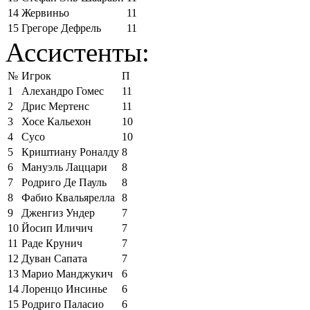
14
Жервиньо
11
15
Грегоре Дефрель
11
Ассистенты:
№
Игрок
П
1
Алехандро Гомес
11
2
Дрис Мертенс
11
3
Хосе Кальехон
10
4
Сусо
10
5
Криштиану Роналду
8
6
Мануэль Лаццари
8
7
Родриго Де Пауль
8
8
Фабио Квальярелла
8
9
Дженгиз Ундер
7
10
Йосип Иличич
7
11
Раде Крунич
7
12
Дуван Сапата
7
13
Марио Манджукич
6
14
Лоренцо Инсинье
6
15
Родриго Паласио
6