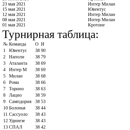
23 мая 2021
Интер Милан
15 мая 2021
Ювентус
12 мая 2021
Интер Милан
08 мая 2021
Интер Милан
01 мая 2021
Кротоне
Турнирная таблица:
№
Команда
О
И
1
Ювентус
38
90
2
Наполи
38
79
3
Аталанта
38
69
4
Интер М
38
69
5
Милан
38
68
6
Рома
38
66
7
Торино
38
63
8
Лацио
38
59
9
Сампдория
38
53
10
Болонья
38
44
11
Сассуоло
38
43
12
Удинезе
38
43
13
СПАЛ
38
42