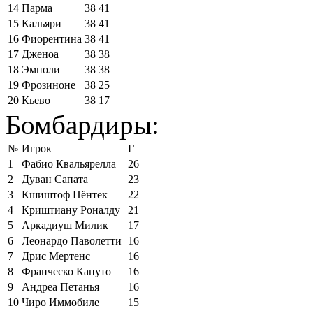
14
Парма
38
41
15
Кальяри
38
41
16
Фиорентина
38
41
17
Дженоа
38
38
18
Эмполи
38
38
19
Фрозиноне
38
25
20
Кьево
38
17
Бомбардиры:
№
Игрок
Г
1
Фабио Квальярелла
26
2
Дуван Сапата
23
3
Кшиштоф Пёнтек
22
4
Криштиану Роналду
21
5
Аркадиуш Милик
17
6
Леонардо Паволетти
16
7
Дрис Мертенс
16
8
Франческо Капуто
16
9
Андреа Петанья
16
10
Чиро Иммобиле
15