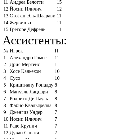
11
Андреа Белотти
15
12
Йосип Иличич
12
13
Стефан Эль-Шаарави
11
14
Жервиньо
11
15
Грегоре Дефрель
11
Ассистенты:
№
Игрок
П
1
Алехандро Гомес
11
2
Дрис Мертенс
11
3
Хосе Кальехон
10
4
Сусо
10
5
Криштиану Роналду
8
6
Мануэль Лаццари
8
7
Родриго Де Пауль
8
8
Фабио Квальярелла
8
9
Дженгиз Ундер
7
10
Йосип Иличич
7
11
Раде Крунич
7
12
Дуван Сапата
7