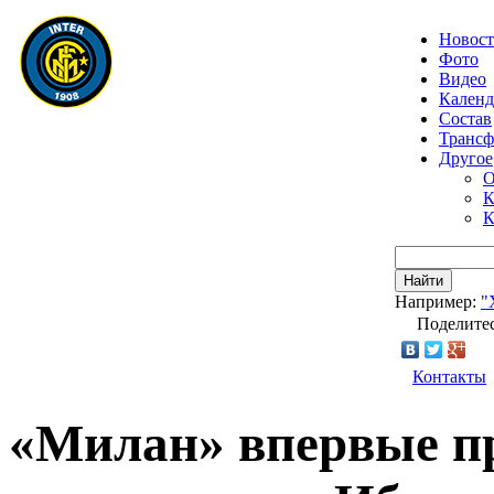
Новос
Фото
Видео
Календ
Состав
Транс
Другое
О
К
К
Найти
Например:
"
Поделитес
Контакты
«Милан» впервые п