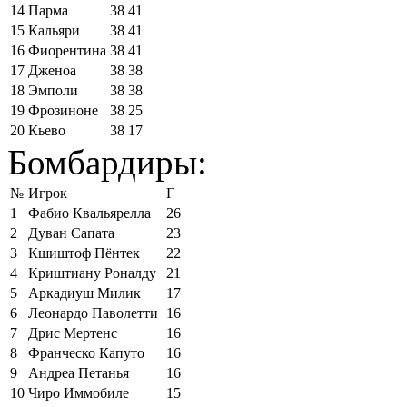
14
Парма
38
41
15
Кальяри
38
41
16
Фиорентина
38
41
17
Дженоа
38
38
18
Эмполи
38
38
19
Фрозиноне
38
25
20
Кьево
38
17
Бомбардиры:
№
Игрок
Г
1
Фабио Квальярелла
26
2
Дуван Сапата
23
3
Кшиштоф Пёнтек
22
4
Криштиану Роналду
21
5
Аркадиуш Милик
17
6
Леонардо Паволетти
16
7
Дрис Мертенс
16
8
Франческо Капуто
16
9
Андреа Петанья
16
10
Чиро Иммобиле
15