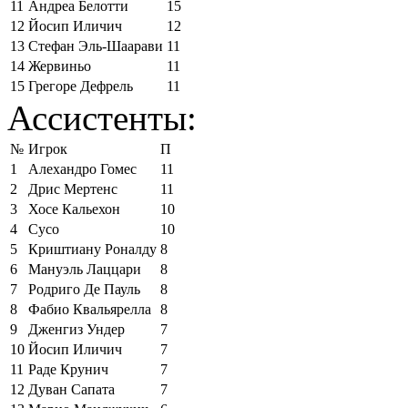
11
Андреа Белотти
15
12
Йосип Иличич
12
13
Стефан Эль-Шаарави
11
14
Жервиньо
11
15
Грегоре Дефрель
11
Ассистенты:
№
Игрок
П
1
Алехандро Гомес
11
2
Дрис Мертенс
11
3
Хосе Кальехон
10
4
Сусо
10
5
Криштиану Роналду
8
6
Мануэль Лаццари
8
7
Родриго Де Пауль
8
8
Фабио Квальярелла
8
9
Дженгиз Ундер
7
10
Йосип Иличич
7
11
Раде Крунич
7
12
Дуван Сапата
7