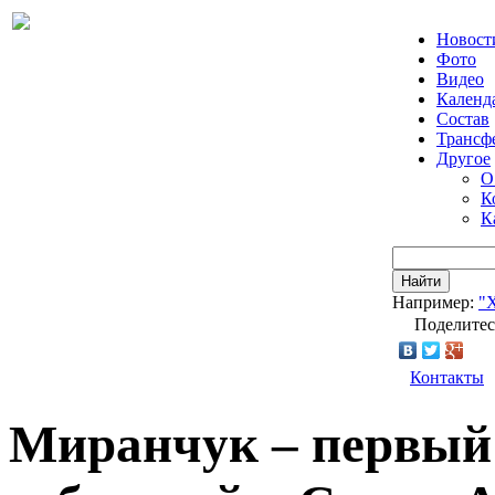
Новост
Фото
Видео
Календ
Состав
Трансф
Другое
О
К
К
Найти
Например:
"
Поделитес
Контакты
Миранчук – первый 