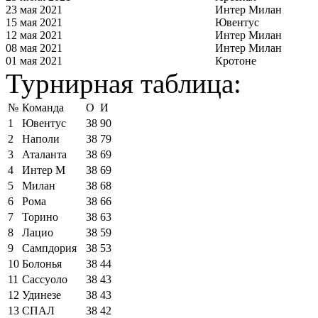
23 мая 2021
Интер Милан
15 мая 2021
Ювентус
12 мая 2021
Интер Милан
08 мая 2021
Интер Милан
01 мая 2021
Кротоне
Турнирная таблица:
№
Команда
О
И
1
Ювентус
38
90
2
Наполи
38
79
3
Аталанта
38
69
4
Интер М
38
69
5
Милан
38
68
6
Рома
38
66
7
Торино
38
63
8
Лацио
38
59
9
Сампдория
38
53
10
Болонья
38
44
11
Сассуоло
38
43
12
Удинезе
38
43
13
СПАЛ
38
42