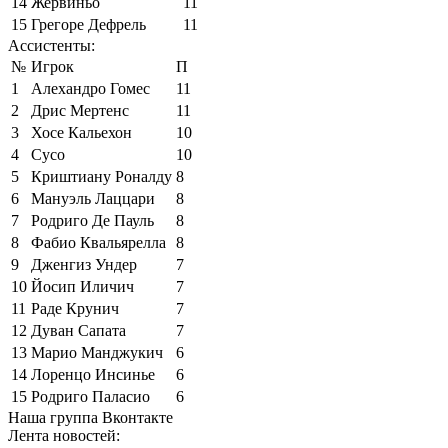
14
Жервиньо
11
15
Грегоре Дефрель
11
Ассистенты:
№
Игрок
П
1
Алехандро Гомес
11
2
Дрис Мертенс
11
3
Хосе Кальехон
10
4
Сусо
10
5
Криштиану Роналду
8
6
Мануэль Лаццари
8
7
Родриго Де Пауль
8
8
Фабио Квальярелла
8
9
Дженгиз Ундер
7
10
Йосип Иличич
7
11
Раде Крунич
7
12
Дуван Сапата
7
13
Марио Манджукич
6
14
Лоренцо Инсинье
6
15
Родриго Паласио
6
Наша группа Вконтакте
Лента новостей: