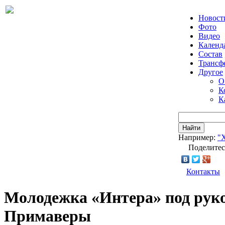
Новост
Фото
Видео
Календ
Состав
Трансф
Другое
О
К
К
Найти
Например:
"
Поделитес
Контакты
Молодежка «Интера» под руко
Примаверы