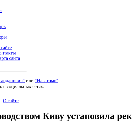
и
арь
еры
 сайте
онтакты
арта сайта
Ханданович"
или
"Нагатомо"
ь в социальных сетях:
О сайте
водством Киву установила рек