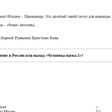
т Италии – Примаверу. Это десятый такой титул для команды –
я – «Рома» (восемь).
 сборной Румынии Кристиан Киву.
ние в России или выход «Человека-паука-2»?
енал
-:-
ер Милан
5:1