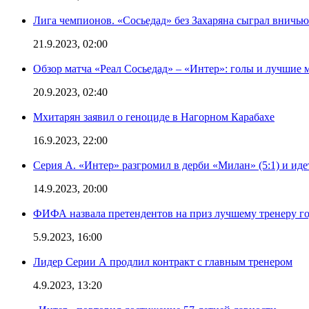
Лига чемпионов. «Сосьедад» без Захаряна сыграл вничью
21.9.2023, 02:00
Обзор матча «Реал Сосьедад» – «Интер»: голы и лучшие 
20.9.2023, 02:40
Мхитарян заявил о геноциде в Нагорном Карабахе
16.9.2023, 22:00
Серия А. «Интер» разгромил в дерби «Милан» (5:1) и иде
14.9.2023, 20:00
ФИФА назвала претендентов на приз лучшему тренеру г
5.9.2023, 16:00
Лидер Серии А продлил контракт с главным тренером
4.9.2023, 13:20