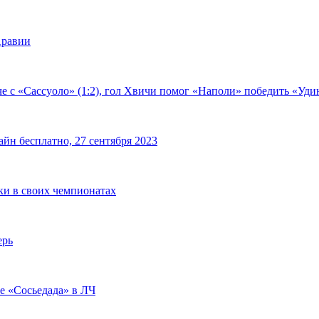
Аравии
е с «Сассуоло» (1:2), гол Хвичи помог «Наполи» победить «Удин
йн бесплатно, 27 сентября 2023
чки в своих чемпионатах
ерь
че «Сосьедада» в ЛЧ