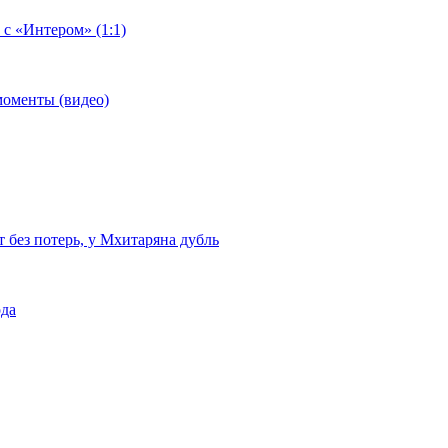
 с «Интером» (1:1)
моменты (видео)
т без потерь, у Мхитаряна дубль
ода