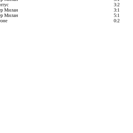
нтус
3:2
ер Милан
3:1
ер Милан
5:1
тоне
0:2