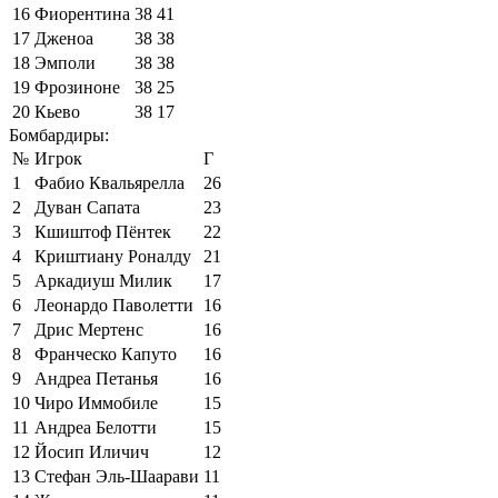
16
Фиорентина
38
41
17
Дженоа
38
38
18
Эмполи
38
38
19
Фрозиноне
38
25
20
Кьево
38
17
Бомбардиры:
№
Игрок
Г
1
Фабио Квальярелла
26
2
Дуван Сапата
23
3
Кшиштоф Пёнтек
22
4
Криштиану Роналду
21
5
Аркадиуш Милик
17
6
Леонардо Паволетти
16
7
Дрис Мертенс
16
8
Франческо Капуто
16
9
Андреа Петанья
16
10
Чиро Иммобиле
15
11
Андреа Белотти
15
12
Йосип Иличич
12
13
Стефан Эль-Шаарави
11