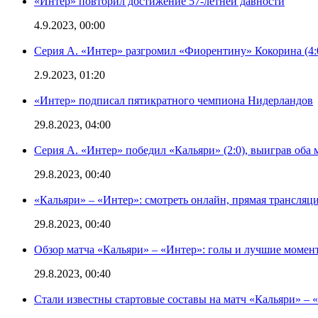
«Интер» повторил достижение 57-летней давности
4.9.2023, 00:00
Серия А. «Интер» разгромил «Фиорентину» Кокорина (4:
2.9.2023, 01:20
«Интер» подписал пятикратного чемпиона Нидерландов
29.8.2023, 04:00
Серия А. «Интер» победил «Кальяри» (2:0), выиграв оба 
29.8.2023, 00:40
«Кальяри» – «Интер»: смотреть онлайн, прямая трансляци
29.8.2023, 00:40
Обзор матча «Кальяри» – «Интер»: голы и лучшие момен
29.8.2023, 00:40
Стали известны стартовые составы на матч «Кальяри» – «