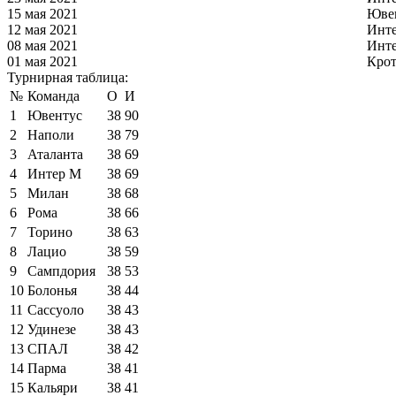
15 мая 2021
Юве
12 мая 2021
Инт
08 мая 2021
Инт
01 мая 2021
Кро
Турнирная таблица:
№
Команда
О
И
1
Ювентус
38
90
2
Наполи
38
79
3
Аталанта
38
69
4
Интер М
38
69
5
Милан
38
68
6
Рома
38
66
7
Торино
38
63
8
Лацио
38
59
9
Сампдория
38
53
10
Болонья
38
44
11
Сассуоло
38
43
12
Удинезе
38
43
13
СПАЛ
38
42
14
Парма
38
41
15
Кальяри
38
41