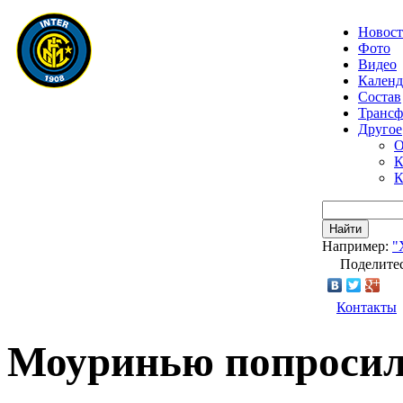
Новос
Фото
Видео
Календ
Состав
Транс
Другое
О
К
К
Найти
Например:
"
Поделитес
Контакты
Моуринью попросил