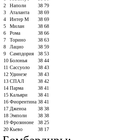
2
Наполи
38
79
3
Аталанта
38
69
4
Интер М
38
69
5
Милан
38
68
6
Рома
38
66
7
Торино
38
63
8
Лацио
38
59
9
Сампдория
38
53
10
Болонья
38
44
11
Сассуоло
38
43
12
Удинезе
38
43
13
СПАЛ
38
42
14
Парма
38
41
15
Кальяри
38
41
16
Фиорентина
38
41
17
Дженоа
38
38
18
Эмполи
38
38
19
Фрозиноне
38
25
20
Кьево
38
17