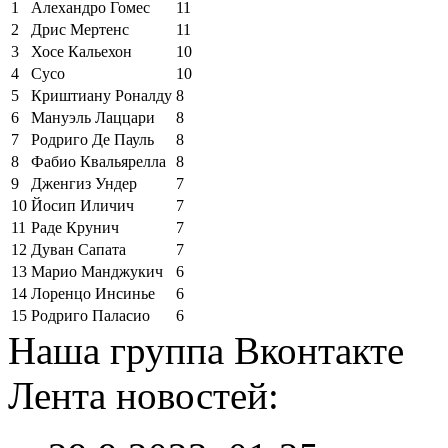
1
Алехандро Гомес
11
2
Дрис Мертенс
11
3
Хосе Кальехон
10
4
Сусо
10
5
Криштиану Роналду
8
6
Мануэль Лаццари
8
7
Родриго Де Пауль
8
8
Фабио Квальярелла
8
9
Дженгиз Ундер
7
10
Йосип Иличич
7
11
Раде Крунич
7
12
Дуван Сапата
7
13
Марио Манджукич
6
14
Лоренцо Инсинье
6
15
Родриго Паласио
6
Наша группа Вконтакте
Лента новостей: