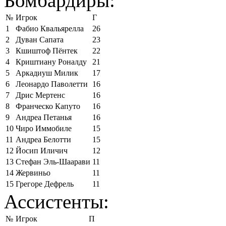
Бомбардиры:
№
Игрок
Г
1
Фабио Квальярелла
26
2
Дуван Сапата
23
3
Кшиштоф Пёнтек
22
4
Криштиану Роналду
21
5
Аркадиуш Милик
17
6
Леонардо Паволетти
16
7
Дрис Мертенс
16
8
Франческо Капуто
16
9
Андреа Петанья
16
10
Чиро Иммобиле
15
11
Андреа Белотти
15
12
Йосип Иличич
12
13
Стефан Эль-Шаарави
11
14
Жервиньо
11
15
Грегоре Дефрель
11
Ассистенты:
№
Игрок
П