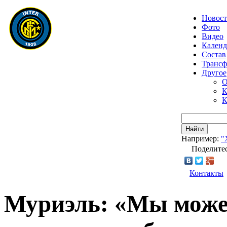
Новос
Фото
Видео
Календ
Состав
Транс
Другое
О
К
К
Найти
Например:
"
Поделитес
Контакты
Муриэль: «Мы може