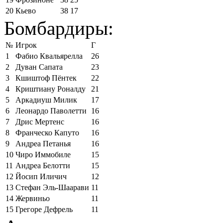
20
Кьево
38
17
Бомбардиры:
№
Игрок
Г
1
Фабио Квальярелла
26
2
Дуван Сапата
23
3
Кшиштоф Пёнтек
22
4
Криштиану Роналду
21
5
Аркадиуш Милик
17
6
Леонардо Паволетти
16
7
Дрис Мертенс
16
8
Франческо Капуто
16
9
Андреа Петанья
16
10
Чиро Иммобиле
15
11
Андреа Белотти
15
12
Йосип Иличич
12
13
Стефан Эль-Шаарави
11
14
Жервиньо
11
15
Грегоре Дефрель
11