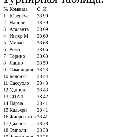
№
Команда
О
И
1
Ювентус
38
90
2
Наполи
38
79
3
Аталанта
38
69
4
Интер М
38
69
5
Милан
38
68
6
Рома
38
66
7
Торино
38
63
8
Лацио
38
59
9
Сампдория
38
53
10
Болонья
38
44
11
Сассуоло
38
43
12
Удинезе
38
43
13
СПАЛ
38
42
14
Парма
38
41
15
Кальяри
38
41
16
Фиорентина
38
41
17
Дженоа
38
38
18
Эмполи
38
38
19
Фрозиноне
38
25