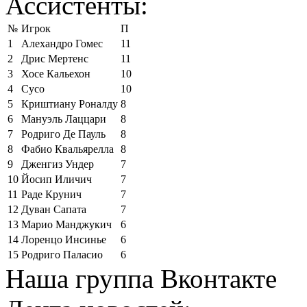
Ассистенты:
№
Игрок
П
1
Алехандро Гомес
11
2
Дрис Мертенс
11
3
Хосе Кальехон
10
4
Сусо
10
5
Криштиану Роналду
8
6
Мануэль Лаццари
8
7
Родриго Де Пауль
8
8
Фабио Квальярелла
8
9
Дженгиз Ундер
7
10
Йосип Иличич
7
11
Раде Крунич
7
12
Дуван Сапата
7
13
Марио Манджукич
6
14
Лоренцо Инсинье
6
15
Родриго Паласио
6
Наша группа Вконтакте