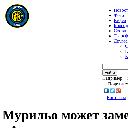
Новос
Фото
Видео
Календ
Состав
Транс
Другое
О
К
К
Найти
Например:
"
Поделитес
Контакты
Мурильо может заме