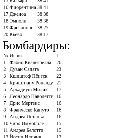
15
Кальяри
38
41
16
Фиорентина
38
41
17
Дженоа
38
38
18
Эмполи
38
38
19
Фрозиноне
38
25
20
Кьево
38
17
Бомбардиры:
№
Игрок
Г
1
Фабио Квальярелла
26
2
Дуван Сапата
23
3
Кшиштоф Пёнтек
22
4
Криштиану Роналду
21
5
Аркадиуш Милик
17
6
Леонардо Паволетти
16
7
Дрис Мертенс
16
8
Франческо Капуто
16
9
Андреа Петанья
16
10
Чиро Иммобиле
15
11
Андреа Белотти
15
12
Йосип Иличич
12