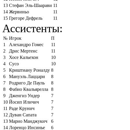
13
Стефан Эль-Шаарави
11
14
Жервиньо
11
15
Грегоре Дефрель
11
Ассистенты:
№
Игрок
П
1
Алехандро Гомес
11
2
Дрис Мертенс
11
3
Хосе Кальехон
10
4
Сусо
10
5
Криштиану Роналду
8
6
Мануэль Лаццари
8
7
Родриго Де Пауль
8
8
Фабио Квальярелла
8
9
Дженгиз Ундер
7
10
Йосип Иличич
7
11
Раде Крунич
7
12
Дуван Сапата
7
13
Марио Манджукич
6
14
Лоренцо Инсинье
6