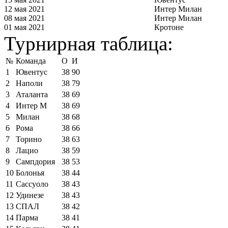
12 мая 2021
Интер Милан
08 мая 2021
Интер Милан
01 мая 2021
Кротоне
Турнирная таблица:
№
Команда
О
И
1
Ювентус
38
90
2
Наполи
38
79
3
Аталанта
38
69
4
Интер М
38
69
5
Милан
38
68
6
Рома
38
66
7
Торино
38
63
8
Лацио
38
59
9
Сампдория
38
53
10
Болонья
38
44
11
Сассуоло
38
43
12
Удинезе
38
43
13
СПАЛ
38
42
14
Парма
38
41