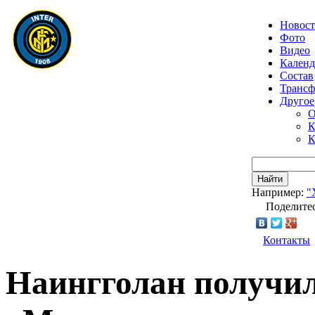
Новос
Фото
Видео
Календ
Состав
Транс
Другое
О
К
К
Найти
Например:
"
Поделитес
Контакты
Наингголан получил