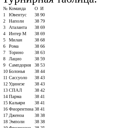
№
Команда
О
И
1
Ювентус
38
90
2
Наполи
38
79
3
Аталанта
38
69
4
Интер М
38
69
5
Милан
38
68
6
Рома
38
66
7
Торино
38
63
8
Лацио
38
59
9
Сампдория
38
53
10
Болонья
38
44
11
Сассуоло
38
43
12
Удинезе
38
43
13
СПАЛ
38
42
14
Парма
38
41
15
Кальяри
38
41
16
Фиорентина
38
41
17
Дженоа
38
38
18
Эмполи
38
38
19
Фрозиноне
38
25