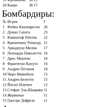
20
Кьево
38
17
Бомбардиры:
№
Игрок
Г
1
Фабио Квальярелла
26
2
Дуван Сапата
23
3
Кшиштоф Пёнтек
22
4
Криштиану Роналду
21
5
Аркадиуш Милик
17
6
Леонардо Паволетти
16
7
Дрис Мертенс
16
8
Франческо Капуто
16
9
Андреа Петанья
16
10
Чиро Иммобиле
15
11
Андреа Белотти
15
12
Йосип Иличич
12
13
Стефан Эль-Шаарави
11
14
Жервиньо
11
15
Грегоре Дефрель
11