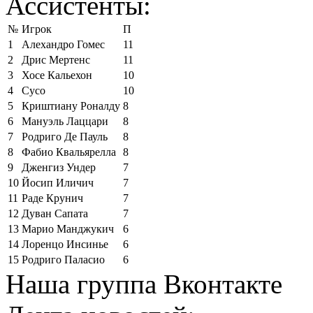
Ассистенты:
№
Игрок
П
1
Алехандро Гомес
11
2
Дрис Мертенс
11
3
Хосе Кальехон
10
4
Сусо
10
5
Криштиану Роналду
8
6
Мануэль Лаццари
8
7
Родриго Де Пауль
8
8
Фабио Квальярелла
8
9
Дженгиз Ундер
7
10
Йосип Иличич
7
11
Раде Крунич
7
12
Дуван Сапата
7
13
Марио Манджукич
6
14
Лоренцо Инсинье
6
15
Родриго Паласио
6
Наша группа Вконтакте