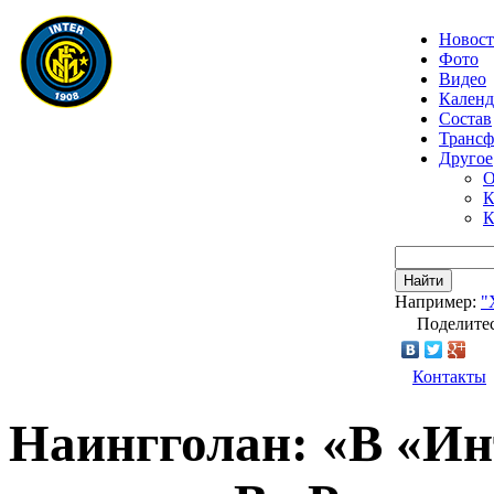
Новос
Фото
Видео
Календ
Состав
Транс
Другое
О
К
К
Найти
Например:
"
Поделитес
Контакты
Наингголан: «В «Ин