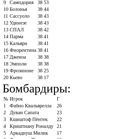
9
Сампдория
38
53
10
Болонья
38
44
11
Сассуоло
38
43
12
Удинезе
38
43
13
СПАЛ
38
42
14
Парма
38
41
15
Кальяри
38
41
16
Фиорентина
38
41
17
Дженоа
38
38
18
Эмполи
38
38
19
Фрозиноне
38
25
20
Кьево
38
17
Бомбардиры:
№
Игрок
Г
1
Фабио Квальярелла
26
2
Дуван Сапата
23
3
Кшиштоф Пёнтек
22
4
Криштиану Роналду
21
5
Аркадиуш Милик
17