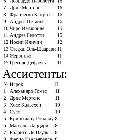
6
Леонардо Паволетти
16
7
Дрис Мертенс
16
8
Франческо Капуто
16
9
Андреа Петанья
16
10
Чиро Иммобиле
15
11
Андреа Белотти
15
12
Йосип Иличич
12
13
Стефан Эль-Шаарави
11
14
Жервиньо
11
15
Грегоре Дефрель
11
Ассистенты:
№
Игрок
П
1
Алехандро Гомес
11
2
Дрис Мертенс
11
3
Хосе Кальехон
10
4
Сусо
10
5
Криштиану Роналду
8
6
Мануэль Лаццари
8
7
Родриго Де Пауль
8
8
Фабио Квальярелла
8