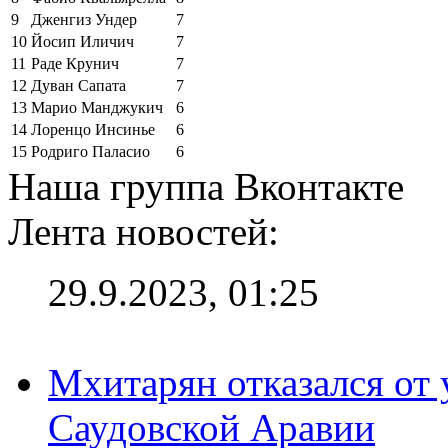
9
Дженгиз Ундер
7
10
Йосип Иличич
7
11
Раде Крунич
7
12
Дуван Сапата
7
13
Марио Манджукич
6
14
Лоренцо Инсинье
6
15
Родриго Паласио
6
Наша группа Вконтакте
Лента новостей:
29.9.2023, 01:25
Мхитарян отказался от 
Саудовской Аравии