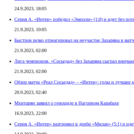
24.9.2023, 18:05
Серия А. «Интер» победил «Эмполи» (1:0) и идет без пот
21.9.2023, 10:05
Быстров резко отреагировал на неучастие Захаряна в мат
21.9.2023, 02:00
Лига чемпионов. «Сосьедад» без Захаряна сыграл вничью
21.9.2023, 02:00
Обзор матча «Реал Сосьедад» – «Интер»: голы и лучшие 
20.9.2023, 02:40
Мхитарян заявил о геноциде в Нагорном Карабахе
16.9.2023, 22:00
Серия А. «Интер» разгромил в дерби «Милан» (5:1) и иде