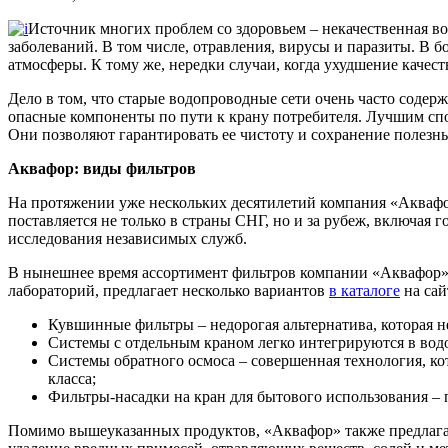
Источник многих проблем со здоровьем – некачественная во
заболеваний. В том числе, отравления, вирусы и паразиты. В 
атмосферы.
К тому же, нередки случаи, когда ухудшение качест
Дело в том, что старые водопроводные сети очень часто содер
опасные компоненты по пути к крану потребителя. Лучшим спо
Они позволяют гарантировать ее чистоту и сохранение полезны
Аквафор: виды фильтров
На протяжении уже нескольких десятилетий компания «Аквафо
поставляется не только в страны СНГ, но и за рубеж, включа
исследования независимых служб.
В нынешнее время ассортимент фильтров компании «Аквафор» 
лабораторий, предлагает несколько вариантов
в каталоге
на сай
Кувшинные фильтры – недорогая альтернатива, которая н
Системы с отдельным краном легко интегрируются в вод
Системы обратного осмоса – совершенная технология, ко
класса;
Фильтры-насадки на кран для бытового использования – 
Помимо вышеуказанных продуктов, «Аквафор» также предлага