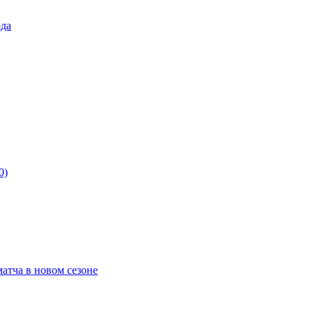
ода
0)
матча в новом сезоне