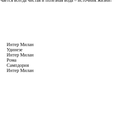
чается всегда чистая и полезная вода – источник жизни!
Интер Милан
Удинезе
Интер Милан
Рома
Сампдория
Интер Милан