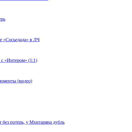
ерь
че «Сосьедада» в ЛЧ
 с «Интером» (1:1)
моменты (видео)
т без потерь, у Мхитаряна дубль