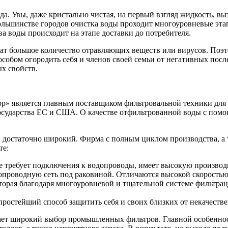
да. Увы, даже кристально чистая, на первый взгляд жидкость, в
большинстве городов очистка воды проходит многоуровневые этап
ва воды происходит на этапе доставки до потребителя.
жат большое количество отравляющих веществ или вирусов. Поэто
собом огородить себя и членов своей семьи от негативных посл
х свойств.
р» является главным поставщиком фильтровальной техники для 
я государства ЕС и США. О качестве отфильтрованной воды с п
достаточно широкий. Фирма с полным циклом производства, а 
те:
е требует подключения к водопроводы, имеет высокую производ
опроводную сеть под раковиной. Отличаются высокой скоростью
торая благодаря многоуровневой и тщательной системе фильтра
простейший способ защитить себя и своих близких от некачеств
ет широкий выбор промышленных фильтров. Главной особенност