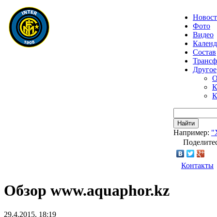
Новос
Фото
Видео
Календ
Состав
Транс
Другое
О
К
К
Найти
Например:
"
Поделитес
Контакты
Обзор www.aquaphor.kz
29.4.2015, 18:19