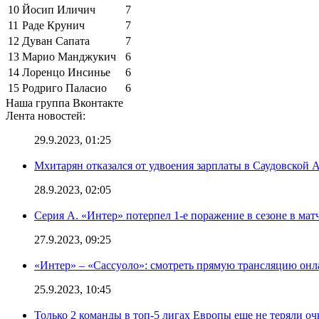
10
Йосип Иличич
7
11
Раде Крунич
7
12
Дуван Сапата
7
13
Марио Манджукич
6
14
Лоренцо Инсинье
6
15
Родриго Паласио
6
Наша группа Вконтакте
Лента новостей:
29.9.2023, 01:25
Мхитарян отказался от удвоения зарплаты в Саудовской 
28.9.2023, 02:05
Серия А. «Интер» потерпел 1-е поражение в сезоне в матч
27.9.2023, 09:25
«Интер» – «Сассуоло»: смотреть прямую трансляцию онла
25.9.2023, 10:45
Только 2 команды в топ-5 лигах Европы еще не теряли о