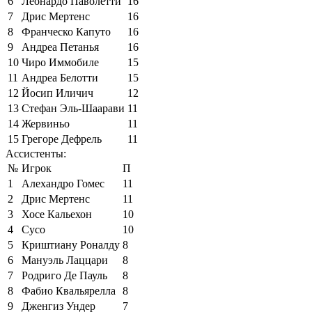
6
Леонардо Паволетти
16
7
Дрис Мертенс
16
8
Франческо Капуто
16
9
Андреа Петанья
16
10
Чиро Иммобиле
15
11
Андреа Белотти
15
12
Йосип Иличич
12
13
Стефан Эль-Шаарави
11
14
Жервиньо
11
15
Грегоре Дефрель
11
Ассистенты:
№
Игрок
П
1
Алехандро Гомес
11
2
Дрис Мертенс
11
3
Хосе Кальехон
10
4
Сусо
10
5
Криштиану Роналду
8
6
Мануэль Лаццари
8
7
Родриго Де Пауль
8
8
Фабио Квальярелла
8
9
Дженгиз Ундер
7