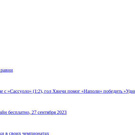
Аравии
е с «Сассуоло» (1:2), гол Хвичи помог «Наполи» победить «Удин
йн бесплатно, 27 сентября 2023
чки в своих чемпионатах