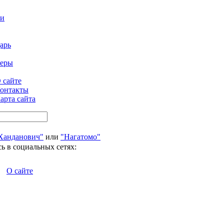
ти
арь
феры
 сайте
онтакты
арта сайта
Ханданович"
или
"Нагатомо"
ь в социальных сетях:
О сайте