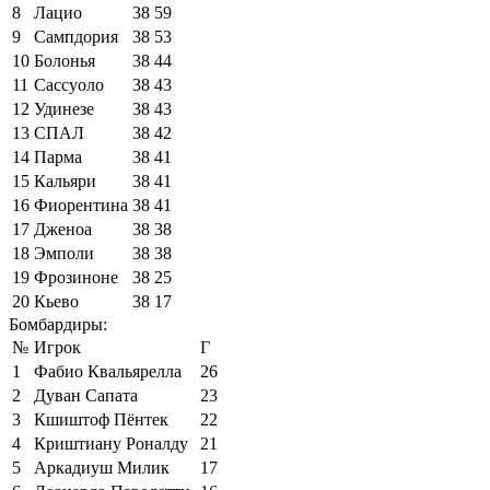
8
Лацио
38
59
9
Сампдория
38
53
10
Болонья
38
44
11
Сассуоло
38
43
12
Удинезе
38
43
13
СПАЛ
38
42
14
Парма
38
41
15
Кальяри
38
41
16
Фиорентина
38
41
17
Дженоа
38
38
18
Эмполи
38
38
19
Фрозиноне
38
25
20
Кьево
38
17
Бомбардиры:
№
Игрок
Г
1
Фабио Квальярелла
26
2
Дуван Сапата
23
3
Кшиштоф Пёнтек
22
4
Криштиану Роналду
21
5
Аркадиуш Милик
17