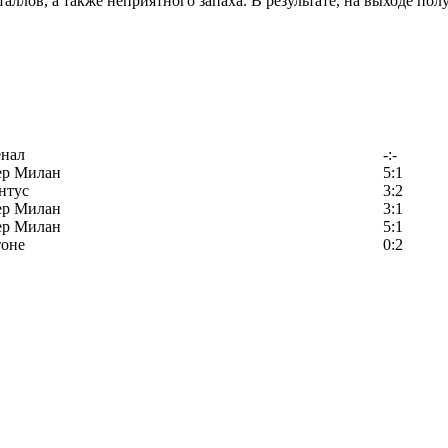
ллов, а также неприятного запаха. В результате, на выходе полу
енал
-:-
ер Милан
5:1
нтус
3:2
ер Милан
3:1
ер Милан
5:1
тоне
0:2