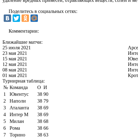
удаление вредных примесей, отравляющих веществ, солей и мета
Поделитесь в социальных сетях:
Комментарии:
Ближайшие матчи:
25 июля 2021
Арс
23 мая 2021
Инт
15 мая 2021
Юве
12 мая 2021
Инт
08 мая 2021
Инт
01 мая 2021
Кро
Турнирная таблица:
№
Команда
О
И
1
Ювентус
38
90
2
Наполи
38
79
3
Аталанта
38
69
4
Интер М
38
69
5
Милан
38
68
6
Рома
38
66
7
Торино
38
63