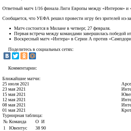
Ответный матч 1/16 финала Лиги Европы между «Интером» и 
Сообщается, что УЕФА решил провести игру без зрителей из-з
Матч состоится в Милане в четверг, 27 февраля.
Первая встреча между командами завершилась победой ит
Воскресный матч «Интера» в Серии А против «Сампдории
Поделитесь в социальных сетях:
Комментарии:
Ближайшие матчи:
25 июля 2021
Арс
23 мая 2021
Инт
15 мая 2021
Юве
12 мая 2021
Инт
08 мая 2021
Инт
01 мая 2021
Кро
Турнирная таблица:
№
Команда
О
И
1
Ювентус
38
90