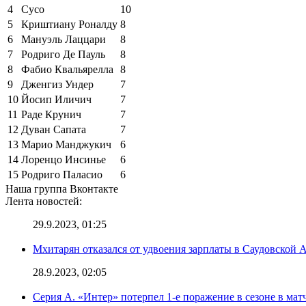
4
Сусо
10
5
Криштиану Роналду
8
6
Мануэль Лаццари
8
7
Родриго Де Пауль
8
8
Фабио Квальярелла
8
9
Дженгиз Ундер
7
10
Йосип Иличич
7
11
Раде Крунич
7
12
Дуван Сапата
7
13
Марио Манджукич
6
14
Лоренцо Инсинье
6
15
Родриго Паласио
6
Наша группа Вконтакте
Лента новостей:
29.9.2023, 01:25
Мхитарян отказался от удвоения зарплаты в Саудовской 
28.9.2023, 02:05
Серия А. «Интер» потерпел 1-е поражение в сезоне в матч