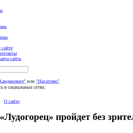
ти
арь
феры
 сайте
онтакты
арта сайта
Ханданович"
или
"Нагатомо"
ь в социальных сетях:
О сайте
Лудогорец» пройдет без зрите