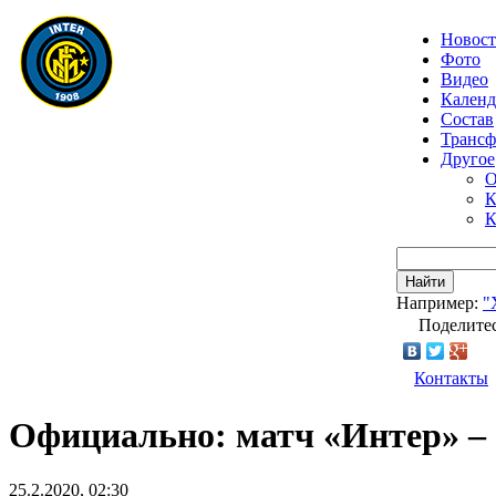
Новос
Фото
Видео
Календ
Состав
Транс
Другое
О
К
К
Найти
Например:
"
Поделитес
Контакты
Официально: матч «Интер» – «
25.2.2020, 02:30