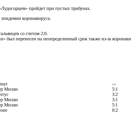
«Лудогорцем» пройдет при пустых трибунах.
а эпидемии коронавируса.
альянцев со счетом 2:0.
» был перенесен на неопределенный срок также из-за коронави
енал
-:-
ер Милан
5:1
нтус
3:2
ер Милан
3:1
ер Милан
5:1
тоне
0:2