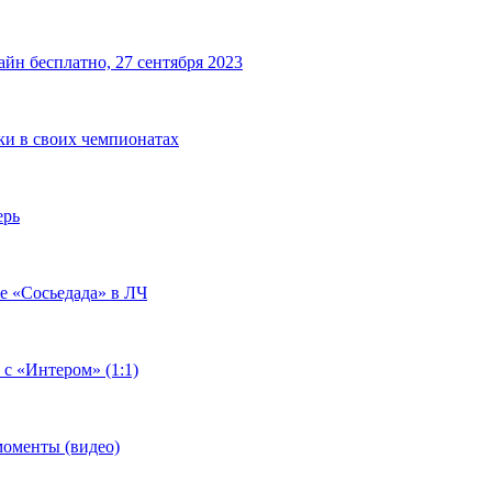
йн бесплатно, 27 сентября 2023
чки в своих чемпионатах
ерь
че «Сосьедада» в ЛЧ
 с «Интером» (1:1)
моменты (видео)