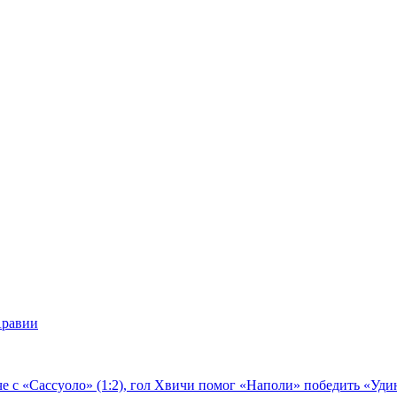
Аравии
е с «Сассуоло» (1:2), гол Хвичи помог «Наполи» победить «Удин