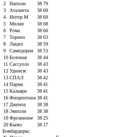
2
Наполи
38
79
3
Аталанта
38
69
4
Интер М
38
69
5
Милан
38
68
6
Рома
38
66
7
Торино
38
63
8
Лацио
38
59
9
Сампдория
38
53
10
Болонья
38
44
11
Сассуоло
38
43
12
Удинезе
38
43
13
СПАЛ
38
42
14
Парма
38
41
15
Кальяри
38
41
16
Фиорентина
38
41
17
Дженоа
38
38
18
Эмполи
38
38
19
Фрозиноне
38
25
20
Кьево
38
17
Бомбардиры: