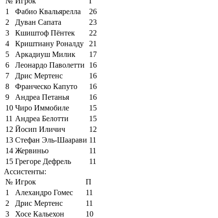
№
Игрок
Г
1
Фабио Квальярелла
26
2
Дуван Сапата
23
3
Кшиштоф Пёнтек
22
4
Криштиану Роналду
21
5
Аркадиуш Милик
17
6
Леонардо Паволетти
16
7
Дрис Мертенс
16
8
Франческо Капуто
16
9
Андреа Петанья
16
10
Чиро Иммобиле
15
11
Андреа Белотти
15
12
Йосип Иличич
12
13
Стефан Эль-Шаарави
11
14
Жервиньо
11
15
Грегоре Дефрель
11
Ассистенты:
№
Игрок
П
1
Алехандро Гомес
11
2
Дрис Мертенс
11
3
Хосе Кальехон
10