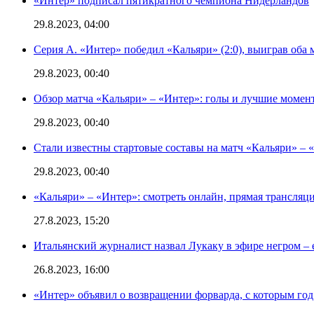
«Интер» подписал пятикратного чемпиона Нидерландов
29.8.2023, 04:00
Серия А. «Интер» победил «Кальяри» (2:0), выиграв оба 
29.8.2023, 00:40
Обзор матча «Кальяри» – «Интер»: голы и лучшие момен
29.8.2023, 00:40
Стали известны стартовые составы на матч «Кальяри» – «
29.8.2023, 00:40
«Кальяри» – «Интер»: смотреть онлайн, прямая трансляци
27.8.2023, 15:20
Итальянский журналист назвал Лукаку в эфире негром – 
26.8.2023, 16:00
«Интер» объявил о возвращении форварда, с которым год 