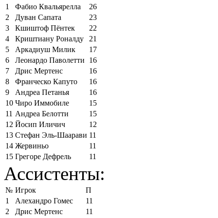
1
Фабио Квальярелла
26
2
Дуван Сапата
23
3
Кшиштоф Пёнтек
22
4
Криштиану Роналду
21
5
Аркадиуш Милик
17
6
Леонардо Паволетти
16
7
Дрис Мертенс
16
8
Франческо Капуто
16
9
Андреа Петанья
16
10
Чиро Иммобиле
15
11
Андреа Белотти
15
12
Йосип Иличич
12
13
Стефан Эль-Шаарави
11
14
Жервиньо
11
15
Грегоре Дефрель
11
Ассистенты:
№
Игрок
П
1
Алехандро Гомес
11
2
Дрис Мертенс
11