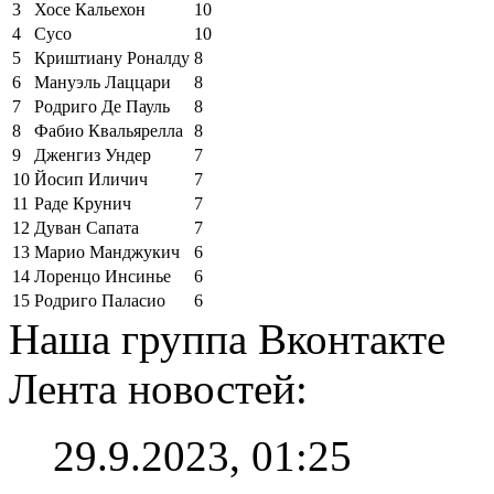
3
Хосе Кальехон
10
4
Сусо
10
5
Криштиану Роналду
8
6
Мануэль Лаццари
8
7
Родриго Де Пауль
8
8
Фабио Квальярелла
8
9
Дженгиз Ундер
7
10
Йосип Иличич
7
11
Раде Крунич
7
12
Дуван Сапата
7
13
Марио Манджукич
6
14
Лоренцо Инсинье
6
15
Родриго Паласио
6
Наша группа Вконтакте
Лента новостей:
29.9.2023, 01:25