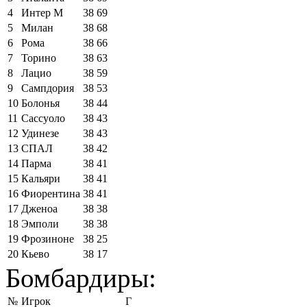
4
Интер М
38
69
5
Милан
38
68
6
Рома
38
66
7
Торино
38
63
8
Лацио
38
59
9
Сампдория
38
53
10
Болонья
38
44
11
Сассуоло
38
43
12
Удинезе
38
43
13
СПАЛ
38
42
14
Парма
38
41
15
Кальяри
38
41
16
Фиорентина
38
41
17
Дженоа
38
38
18
Эмполи
38
38
19
Фрозиноне
38
25
20
Кьево
38
17
Бомбардиры:
№
Игрок
Г