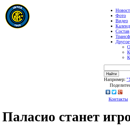
Новос
Фото
Видео
Календ
Состав
Транс
Другое
О
К
К
Найти
Например:
"
Поделитес
Контакты
Паласио станет игр