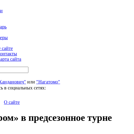
ти
арь
феры
 сайте
онтакты
арта сайта
Ханданович"
или
"Нагатомо"
ь в социальных сетях:
О сайте
ом» в предсезонное турне