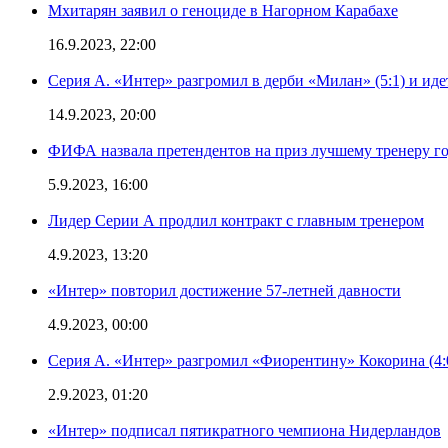
Мхитарян заявил о геноциде в Нагорном Карабахе
16.9.2023, 22:00
Серия А. «Интер» разгромил в дерби «Милан» (5:1) и иде
14.9.2023, 20:00
ФИФА назвала претендентов на приз лучшему тренеру г
5.9.2023, 16:00
Лидер Серии А продлил контракт с главным тренером
4.9.2023, 13:20
«Интер» повторил достижение 57-летней давности
4.9.2023, 00:00
Серия А. «Интер» разгромил «Фиорентину» Кокорина (4:
2.9.2023, 01:20
«Интер» подписал пятикратного чемпиона Нидерландов