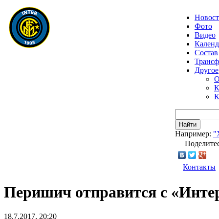
Новос
Фото
Видео
Календ
Состав
Транс
Другое
О
К
К
Найти
Например:
"
Поделитес
Контакты
Перишич отправится с «Интер
18.7.2017, 20:20