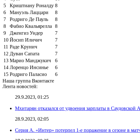
5
Криштиану Роналду
8
6
Мануэль Лаццари
8
7
Родриго Де Пауль
8
8
Фабио Квальярелла
8
9
Дженгиз Ундер
7
10
Йосип Иличич
7
11
Раде Крунич
7
12
Дуван Сапата
7
13
Марио Манджукич
6
14
Лоренцо Инсинье
6
15
Родриго Паласио
6
Наша группа Вконтакте
Лента новостей:
29.9.2023, 01:25
Мхитарян отказался от удвоения зарплаты в Саудовской 
28.9.2023, 02:05
Серия А. «Интер» потерпел 1-е поражение в сезоне в матч