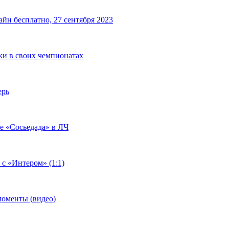
йн бесплатно, 27 сентября 2023
чки в своих чемпионатах
ерь
че «Сосьедада» в ЛЧ
 с «Интером» (1:1)
моменты (видео)