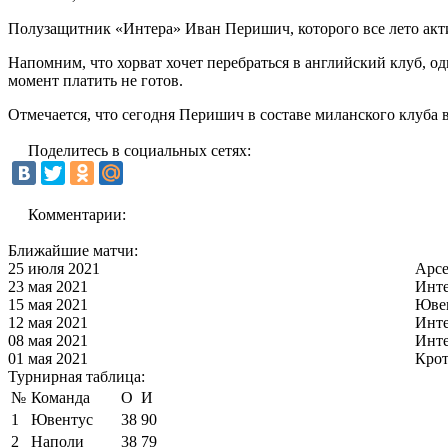
Полузащитник «Интера» Иван Перишич, которого все лето акти
Напомним, что хорват хочет перебраться в английский клуб, о
момент платить не готов.
Отмечается, что сегодня Перишич в составе миланского клуба
Поделитесь в социальных сетях:
Комментарии:
Ближайшие матчи:
25 июля 2021
Арс
23 мая 2021
Инт
15 мая 2021
Юве
12 мая 2021
Инт
08 мая 2021
Инт
01 мая 2021
Кро
Турнирная таблица:
№
Команда
О
И
1
Ювентус
38
90
2
Наполи
38
79