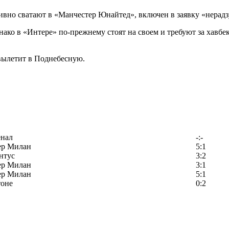
вно сватают в «Манчестер Юнайтед», включен в заявку «нерадз
днако в «Интере» по-прежнему стоят на своем и требуют за хавб
 вылетит в Поднебесную.
енал
-:-
ер Милан
5:1
нтус
3:2
ер Милан
3:1
ер Милан
5:1
тоне
0:2