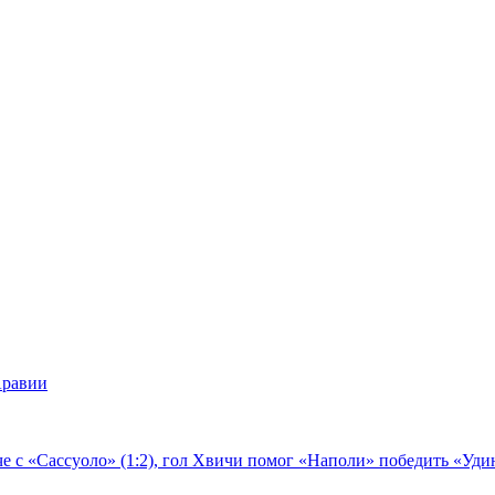
Аравии
е с «Сассуоло» (1:2), гол Хвичи помог «Наполи» победить «Удин