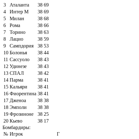
3
Аталанта
38
69
4
Интер М
38
69
5
Милан
38
68
6
Рома
38
66
7
Торино
38
63
8
Лацио
38
59
9
Сампдория
38
53
10
Болонья
38
44
11
Сассуоло
38
43
12
Удинезе
38
43
13
СПАЛ
38
42
14
Парма
38
41
15
Кальяри
38
41
16
Фиорентина
38
41
17
Дженоа
38
38
18
Эмполи
38
38
19
Фрозиноне
38
25
20
Кьево
38
17
Бомбардиры:
№
Игрок
Г