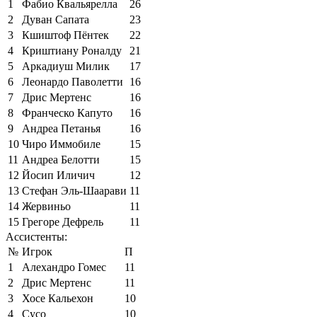
1
Фабио Квальярелла
26
2
Дуван Сапата
23
3
Кшиштоф Пёнтек
22
4
Криштиану Роналду
21
5
Аркадиуш Милик
17
6
Леонардо Паволетти
16
7
Дрис Мертенс
16
8
Франческо Капуто
16
9
Андреа Петанья
16
10
Чиро Иммобиле
15
11
Андреа Белотти
15
12
Йосип Иличич
12
13
Стефан Эль-Шаарави
11
14
Жервиньо
11
15
Грегоре Дефрель
11
Ассистенты:
№
Игрок
П
1
Алехандро Гомес
11
2
Дрис Мертенс
11
3
Хосе Кальехон
10
4
Сусо
10