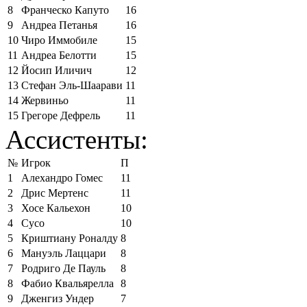
8
Франческо Капуто
16
9
Андреа Петанья
16
10
Чиро Иммобиле
15
11
Андреа Белотти
15
12
Йосип Иличич
12
13
Стефан Эль-Шаарави
11
14
Жервиньо
11
15
Грегоре Дефрель
11
Ассистенты:
№
Игрок
П
1
Алехандро Гомес
11
2
Дрис Мертенс
11
3
Хосе Кальехон
10
4
Сусо
10
5
Криштиану Роналду
8
6
Мануэль Лаццари
8
7
Родриго Де Пауль
8
8
Фабио Квальярелла
8
9
Дженгиз Ундер
7