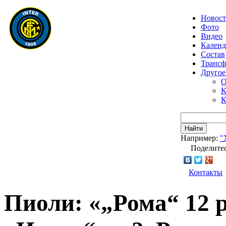
Новос
Фото
Видео
Календ
Состав
Транс
Другое
О
К
К
Найти
Например:
"
Поделитес
Контакты
Пиоли: «„Рома“ 12 р