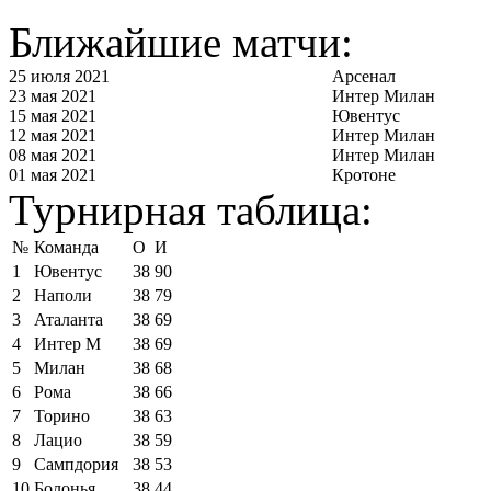
Ближайшие матчи:
25 июля 2021
Арсенал
23 мая 2021
Интер Милан
15 мая 2021
Ювентус
12 мая 2021
Интер Милан
08 мая 2021
Интер Милан
01 мая 2021
Кротоне
Турнирная таблица:
№
Команда
О
И
1
Ювентус
38
90
2
Наполи
38
79
3
Аталанта
38
69
4
Интер М
38
69
5
Милан
38
68
6
Рома
38
66
7
Торино
38
63
8
Лацио
38
59
9
Сампдория
38
53
10
Болонья
38
44