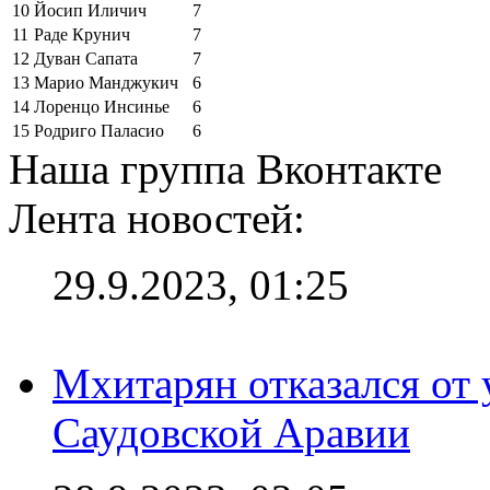
10
Йосип Иличич
7
11
Раде Крунич
7
12
Дуван Сапата
7
13
Марио Манджукич
6
14
Лоренцо Инсинье
6
15
Родриго Паласио
6
Наша группа Вконтакте
Лента новостей:
29.9.2023, 01:25
Мхитарян отказался от 
Саудовской Аравии