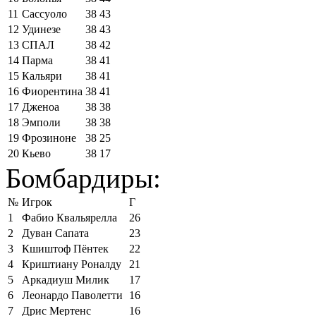
11
Сассуоло
38
43
12
Удинезе
38
43
13
СПАЛ
38
42
14
Парма
38
41
15
Кальяри
38
41
16
Фиорентина
38
41
17
Дженоа
38
38
18
Эмполи
38
38
19
Фрозиноне
38
25
20
Кьево
38
17
Бомбардиры:
№
Игрок
Г
1
Фабио Квальярелла
26
2
Дуван Сапата
23
3
Кшиштоф Пёнтек
22
4
Криштиану Роналду
21
5
Аркадиуш Милик
17
6
Леонардо Паволетти
16
7
Дрис Мертенс
16