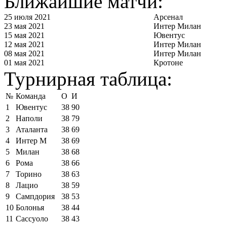
Ближайшие матчи:
25 июля 2021
Арсенал
23 мая 2021
Интер Милан
15 мая 2021
Ювентус
12 мая 2021
Интер Милан
08 мая 2021
Интер Милан
01 мая 2021
Кротоне
Турнирная таблица:
№
Команда
О
И
1
Ювентус
38
90
2
Наполи
38
79
3
Аталанта
38
69
4
Интер М
38
69
5
Милан
38
68
6
Рома
38
66
7
Торино
38
63
8
Лацио
38
59
9
Сампдория
38
53
10
Болонья
38
44
11
Сассуоло
38
43