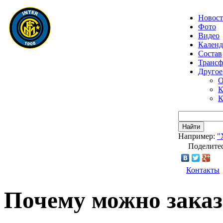
Новос
Фото
Видео
Календ
Состав
Транс
Другое
О
К
К
Найти
Например:
"
Поделитес
Контакты
Почему можно заказ