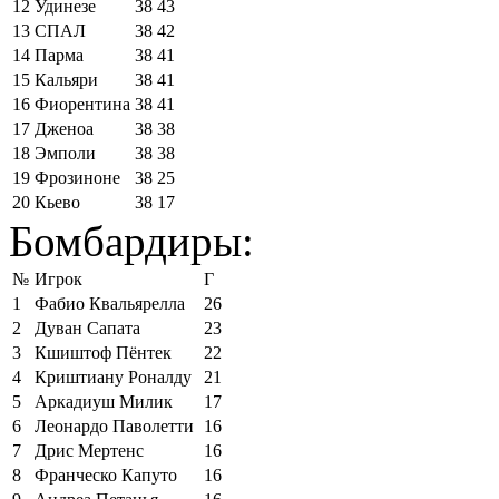
12
Удинезе
38
43
13
СПАЛ
38
42
14
Парма
38
41
15
Кальяри
38
41
16
Фиорентина
38
41
17
Дженоа
38
38
18
Эмполи
38
38
19
Фрозиноне
38
25
20
Кьево
38
17
Бомбардиры:
№
Игрок
Г
1
Фабио Квальярелла
26
2
Дуван Сапата
23
3
Кшиштоф Пёнтек
22
4
Криштиану Роналду
21
5
Аркадиуш Милик
17
6
Леонардо Паволетти
16
7
Дрис Мертенс
16
8
Франческо Капуто
16