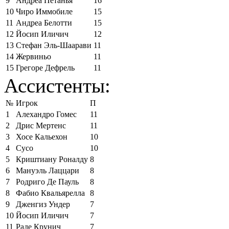
9
Андреа Петанья
16
10
Чиро Иммобиле
15
11
Андреа Белотти
15
12
Йосип Иличич
12
13
Стефан Эль-Шаарави
11
14
Жервиньо
11
15
Грегоре Дефрель
11
Ассистенты:
№
Игрок
П
1
Алехандро Гомес
11
2
Дрис Мертенс
11
3
Хосе Кальехон
10
4
Сусо
10
5
Криштиану Роналду
8
6
Мануэль Лаццари
8
7
Родриго Де Пауль
8
8
Фабио Квальярелла
8
9
Дженгиз Ундер
7
10
Йосип Иличич
7
11
Раде Крунич
7