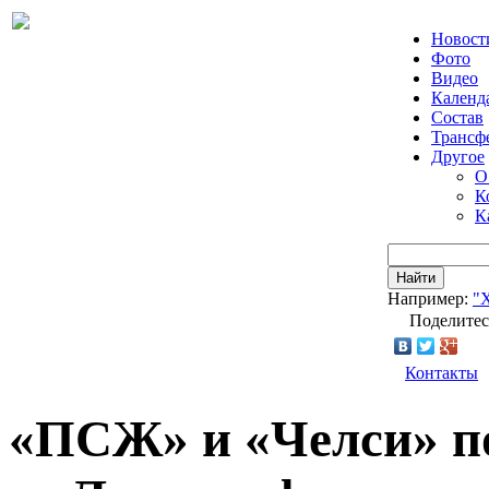
Новост
Фото
Видео
Календ
Состав
Трансф
Другое
О
К
К
Найти
Например:
"
Поделитес
Контакты
«ПСЖ» и «Челси» п