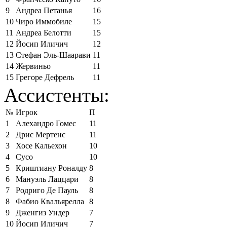
9
Андреа Петанья
16
10
Чиро Иммобиле
15
11
Андреа Белотти
15
12
Йосип Иличич
12
13
Стефан Эль-Шаарави
11
14
Жервиньо
11
15
Грегоре Дефрель
11
Ассистенты:
№
Игрок
П
1
Алехандро Гомес
11
2
Дрис Мертенс
11
3
Хосе Кальехон
10
4
Сусо
10
5
Криштиану Роналду
8
6
Мануэль Лаццари
8
7
Родриго Де Пауль
8
8
Фабио Квальярелла
8
9
Дженгиз Ундер
7
10
Йосип Иличич
7