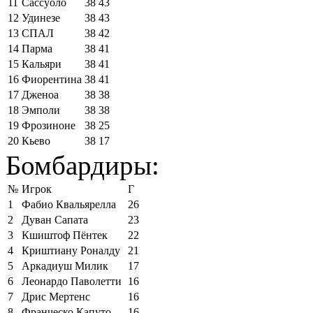
11
Сассуоло
38
43
12
Удинезе
38
43
13
СПАЛ
38
42
14
Парма
38
41
15
Кальяри
38
41
16
Фиорентина
38
41
17
Дженоа
38
38
18
Эмполи
38
38
19
Фрозиноне
38
25
20
Кьево
38
17
Бомбардиры:
№
Игрок
Г
1
Фабио Квальярелла
26
2
Дуван Сапата
23
3
Кшиштоф Пёнтек
22
4
Криштиану Роналду
21
5
Аркадиуш Милик
17
6
Леонардо Паволетти
16
7
Дрис Мертенс
16
8
Франческо Капуто
16