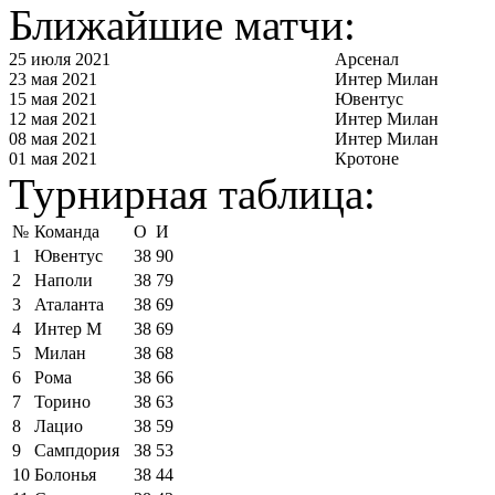
Ближайшие матчи:
25 июля 2021
Арсенал
23 мая 2021
Интер Милан
15 мая 2021
Ювентус
12 мая 2021
Интер Милан
08 мая 2021
Интер Милан
01 мая 2021
Кротоне
Турнирная таблица:
№
Команда
О
И
1
Ювентус
38
90
2
Наполи
38
79
3
Аталанта
38
69
4
Интер М
38
69
5
Милан
38
68
6
Рома
38
66
7
Торино
38
63
8
Лацио
38
59
9
Сампдория
38
53
10
Болонья
38
44