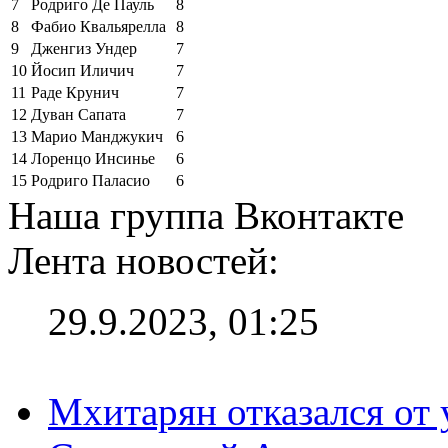
7
Родриго Де Пауль
8
8
Фабио Квальярелла
8
9
Дженгиз Ундер
7
10
Йосип Иличич
7
11
Раде Крунич
7
12
Дуван Сапата
7
13
Марио Манджукич
6
14
Лоренцо Инсинье
6
15
Родриго Паласио
6
Наша группа Вконтакте
Лента новостей:
29.9.2023, 01:25
Мхитарян отказался от 