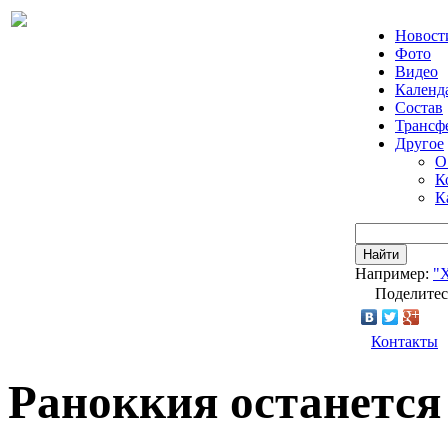
Новост
Фото
Видео
Календ
Состав
Трансф
Другое
О
К
К
Найти
Например:
"
Поделитес
Контакты
Раноккия останется