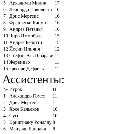
5
Аркадиуш Милик
17
6
Леонардо Паволетти
16
7
Дрис Мертенс
16
8
Франческо Капуто
16
9
Андреа Петанья
16
10
Чиро Иммобиле
15
11
Андреа Белотти
15
12
Йосип Иличич
12
13
Стефан Эль-Шаарави
11
14
Жервиньо
11
15
Грегоре Дефрель
11
Ассистенты:
№
Игрок
П
1
Алехандро Гомес
11
2
Дрис Мертенс
11
3
Хосе Кальехон
10
4
Сусо
10
5
Криштиану Роналду
8
6
Мануэль Лаццари
8