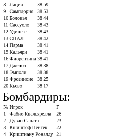
8
Лацио
38
59
9
Сампдория
38
53
10
Болонья
38
44
11
Сассуоло
38
43
12
Удинезе
38
43
13
СПАЛ
38
42
14
Парма
38
41
15
Кальяри
38
41
16
Фиорентина
38
41
17
Дженоа
38
38
18
Эмполи
38
38
19
Фрозиноне
38
25
20
Кьево
38
17
Бомбардиры:
№
Игрок
Г
1
Фабио Квальярелла
26
2
Дуван Сапата
23
3
Кшиштоф Пёнтек
22
4
Криштиану Роналду
21