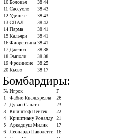
10
Болонья
38
44
11
Сассуоло
38
43
12
Удинезе
38
43
13
СПАЛ
38
42
14
Парма
38
41
15
Кальяри
38
41
16
Фиорентина
38
41
17
Дженоа
38
38
18
Эмполи
38
38
19
Фрозиноне
38
25
20
Кьево
38
17
Бомбардиры:
№
Игрок
Г
1
Фабио Квальярелла
26
2
Дуван Сапата
23
3
Кшиштоф Пёнтек
22
4
Криштиану Роналду
21
5
Аркадиуш Милик
17
6
Леонардо Паволетти
16