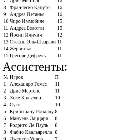
7
Дрис Мертенс
16
8
Франческо Капуто
16
9
Андреа Петанья
16
10
Чиро Иммобиле
15
11
Андреа Белотти
15
12
Йосип Иличич
12
13
Стефан Эль-Шаарави
11
14
Жервиньо
11
15
Грегоре Дефрель
11
Ассистенты:
№
Игрок
П
1
Алехандро Гомес
11
2
Дрис Мертенс
11
3
Хосе Кальехон
10
4
Сусо
10
5
Криштиану Роналду
8
6
Мануэль Лаццари
8
7
Родриго Де Пауль
8
8
Фабио Квальярелла
8
9
Дженгиз Ундер
7