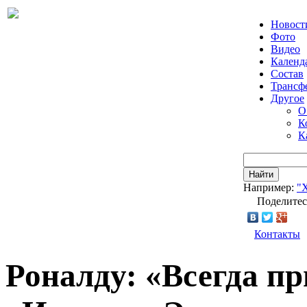
Новост
Фото
Видео
Календ
Состав
Трансф
Другое
О
К
К
Найти
Например:
"
Поделитес
Контакты
Роналду: «Всегда пр