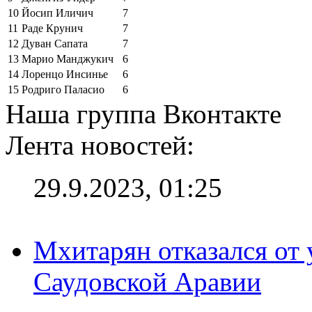
10
Йосип Иличич
7
11
Раде Крунич
7
12
Дуван Сапата
7
13
Марио Манджукич
6
14
Лоренцо Инсинье
6
15
Родриго Паласио
6
Наша группа Вконтакте
Лента новостей:
29.9.2023, 01:25
Мхитарян отказался от 
Саудовской Аравии