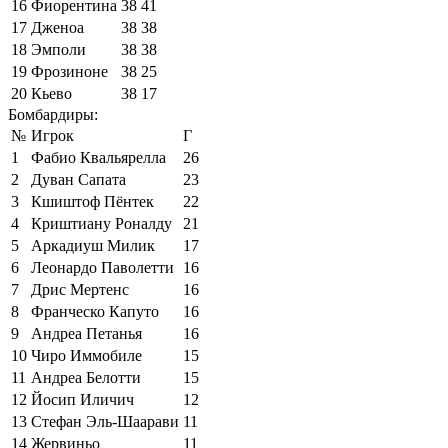
16
Фиорентина
38
41
17
Дженоа
38
38
18
Эмполи
38
38
19
Фрозиноне
38
25
20
Кьево
38
17
Бомбардиры:
№
Игрок
Г
1
Фабио Квальярелла
26
2
Дуван Сапата
23
3
Кшиштоф Пёнтек
22
4
Криштиану Роналду
21
5
Аркадиуш Милик
17
6
Леонардо Паволетти
16
7
Дрис Мертенс
16
8
Франческо Капуто
16
9
Андреа Петанья
16
10
Чиро Иммобиле
15
11
Андреа Белотти
15
12
Йосип Иличич
12
13
Стефан Эль-Шаарави
11
14
Жервиньо
11