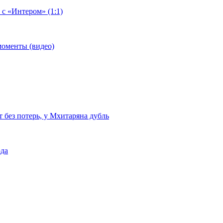
 с «Интером» (1:1)
моменты (видео)
т без потерь, у Мхитаряна дубль
ода