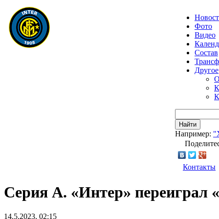
Новос
Фото
Видео
Календ
Состав
Транс
Другое
О
К
К
Найти
Например:
"
Поделитес
Контакты
Серия А. «Интер» переиграл «С
14.5.2023, 02:15