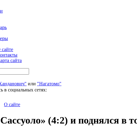
ти
арь
феры
 сайте
онтакты
арта сайта
Ханданович"
или
"Нагатомо"
ь в социальных сетях:
О сайте
ассуоло» (4:2) и поднялся в т