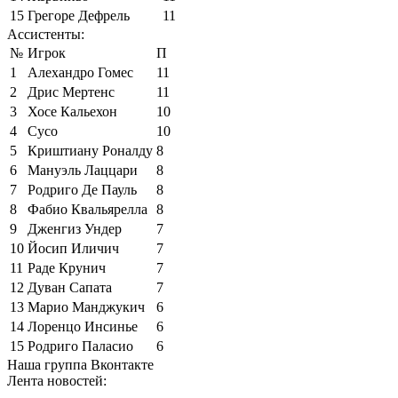
15
Грегоре Дефрель
11
Ассистенты:
№
Игрок
П
1
Алехандро Гомес
11
2
Дрис Мертенс
11
3
Хосе Кальехон
10
4
Сусо
10
5
Криштиану Роналду
8
6
Мануэль Лаццари
8
7
Родриго Де Пауль
8
8
Фабио Квальярелла
8
9
Дженгиз Ундер
7
10
Йосип Иличич
7
11
Раде Крунич
7
12
Дуван Сапата
7
13
Марио Манджукич
6
14
Лоренцо Инсинье
6
15
Родриго Паласио
6
Наша группа Вконтакте
Лента новостей: