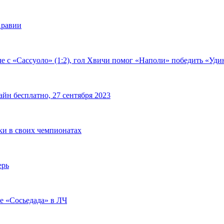
Аравии
е с «Сассуоло» (1:2), гол Хвичи помог «Наполи» победить «Удин
йн бесплатно, 27 сентября 2023
чки в своих чемпионатах
ерь
че «Сосьедада» в ЛЧ