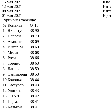
15 мая 2021
Юве
12 мая 2021
Инт
08 мая 2021
Инт
01 мая 2021
Кро
Турнирная таблица:
№
Команда
О
И
1
Ювентус
38
90
2
Наполи
38
79
3
Аталанта
38
69
4
Интер М
38
69
5
Милан
38
68
6
Рома
38
66
7
Торино
38
63
8
Лацио
38
59
9
Сампдория
38
53
10
Болонья
38
44
11
Сассуоло
38
43
12
Удинезе
38
43
13
СПАЛ
38
42
14
Парма
38
41
15
Кальяри
38
41