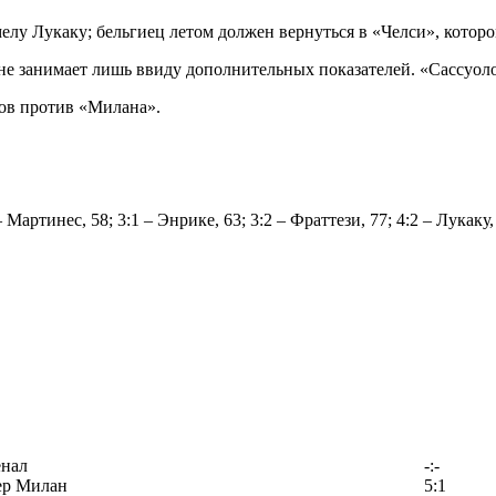
елу Лукаку; бельгиец летом должен вернуться в «Челси», котор
е занимает лишь ввиду дополнительных показателей. «Сассуоло»
ов против «Милана».
 – Мартинес, 58; 3:1 – Энрике, 63; 3:2 – Фраттези, 77; 4:2 – Лукаку,
енал
-:-
ер Милан
5:1