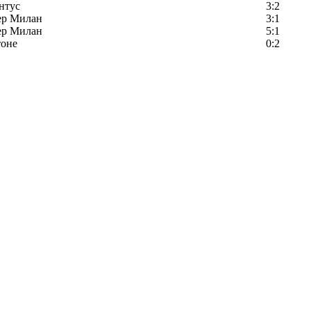
нтус
3:2
ер Милан
3:1
ер Милан
5:1
тоне
0:2