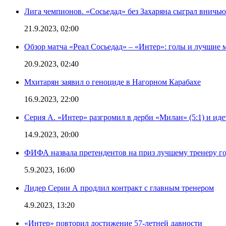
Лига чемпионов. «Сосьедад» без Захаряна сыграл вничью
21.9.2023, 02:00
Обзор матча «Реал Сосьедад» – «Интер»: голы и лучшие 
20.9.2023, 02:40
Мхитарян заявил о геноциде в Нагорном Карабахе
16.9.2023, 22:00
Серия А. «Интер» разгромил в дерби «Милан» (5:1) и иде
14.9.2023, 20:00
ФИФА назвала претендентов на приз лучшему тренеру г
5.9.2023, 16:00
Лидер Серии А продлил контракт с главным тренером
4.9.2023, 13:20
«Интер» повторил достижение 57-летней давности