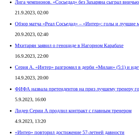
Лига чемпионов. «Сосьедад» без Захаряна сыграл вничью
21.9.2023, 02:00
Обзор матча «Реал Сосьедад» – «Интер»: голы и лучшие 
20.9.2023, 02:40
Мхитарян заявил о геноциде в Нагорном Карабахе
16.9.2023, 22:00
Серия А. «Интер» разгромил в дерби «Милан» (5:1) и иде
14.9.2023, 20:00
ФИФА назвала претендентов на приз лучшему тренеру г
5.9.2023, 16:00
Лидер Серии А продлил контракт с главным тренером
4.9.2023, 13:20
«Интер» повторил достижение 57-летней давности