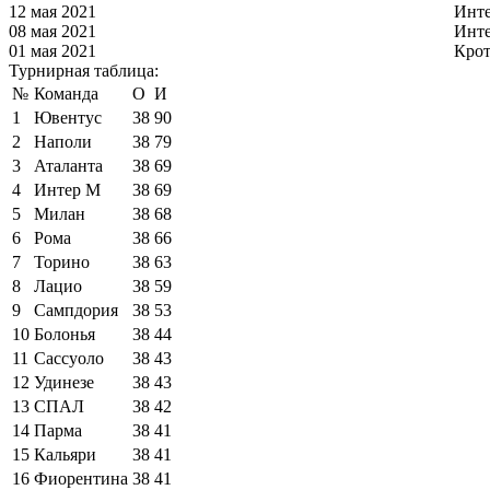
12 мая 2021
Инт
08 мая 2021
Инт
01 мая 2021
Кро
Турнирная таблица:
№
Команда
О
И
1
Ювентус
38
90
2
Наполи
38
79
3
Аталанта
38
69
4
Интер М
38
69
5
Милан
38
68
6
Рома
38
66
7
Торино
38
63
8
Лацио
38
59
9
Сампдория
38
53
10
Болонья
38
44
11
Сассуоло
38
43
12
Удинезе
38
43
13
СПАЛ
38
42
14
Парма
38
41
15
Кальяри
38
41
16
Фиорентина
38
41