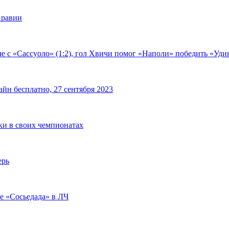
Аравии
е с «Сассуоло» (1:2), гол Хвичи помог «Наполи» победить «Удин
йн бесплатно, 27 сентября 2023
чки в своих чемпионатах
ерь
че «Сосьедада» в ЛЧ