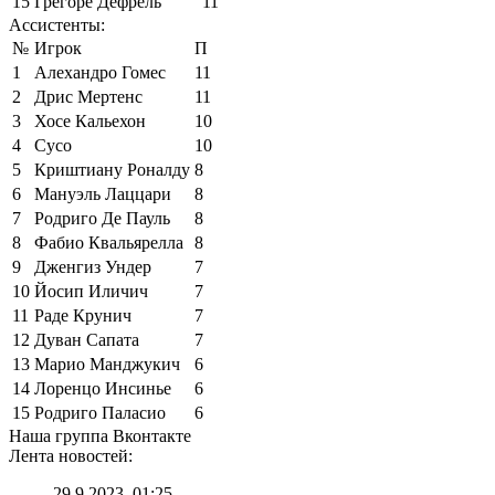
15
Грегоре Дефрель
11
Ассистенты:
№
Игрок
П
1
Алехандро Гомес
11
2
Дрис Мертенс
11
3
Хосе Кальехон
10
4
Сусо
10
5
Криштиану Роналду
8
6
Мануэль Лаццари
8
7
Родриго Де Пауль
8
8
Фабио Квальярелла
8
9
Дженгиз Ундер
7
10
Йосип Иличич
7
11
Раде Крунич
7
12
Дуван Сапата
7
13
Марио Манджукич
6
14
Лоренцо Инсинье
6
15
Родриго Паласио
6
Наша группа Вконтакте
Лента новостей:
29.9.2023, 01:25