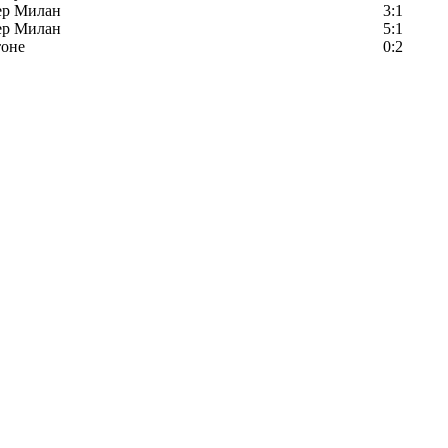
ер Милан
3:1
ер Милан
5:1
тоне
0:2