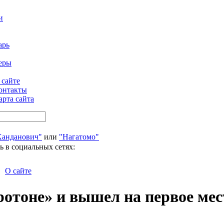
и
арь
еры
 сайте
онтакты
арта сайта
Ханданович"
или
"Нагатомо"
ь в социальных сетях:
О сайте
ротоне» и вышел на первое мес