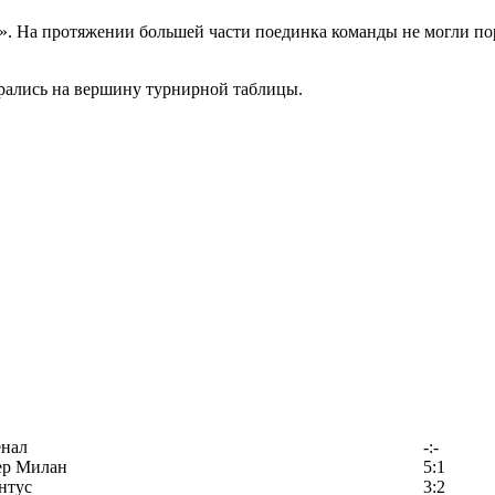
». На протяжении большей части поединка команды не могли пор
рались на вершину турнирной таблицы.
енал
-:-
ер Милан
5:1
нтус
3:2