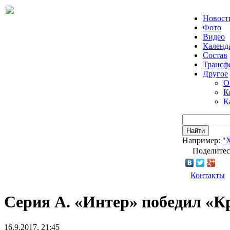
Новост
Фото
Видео
Календ
Состав
Трансф
Другое
О
К
К
Найти
Например:
"
Поделитес
Контакты
Серия А. «Интер» победил «К
16.9.2017, 21:45