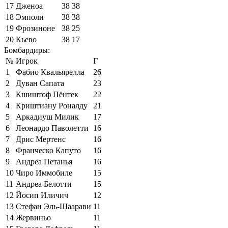
17
Дженоа
38
38
18
Эмполи
38
38
19
Фрозиноне
38
25
20
Кьево
38
17
Бомбардиры:
№
Игрок
Г
1
Фабио Квальярелла
26
2
Дуван Сапата
23
3
Кшиштоф Пёнтек
22
4
Криштиану Роналду
21
5
Аркадиуш Милик
17
6
Леонардо Паволетти
16
7
Дрис Мертенс
16
8
Франческо Капуто
16
9
Андреа Петанья
16
10
Чиро Иммобиле
15
11
Андреа Белотти
15
12
Йосип Иличич
12
13
Стефан Эль-Шаарави
11
14
Жервиньо
11