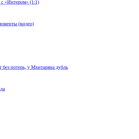
 с «Интером» (1:1)
моменты (видео)
т без потерь, у Мхитаряна дубль
ода