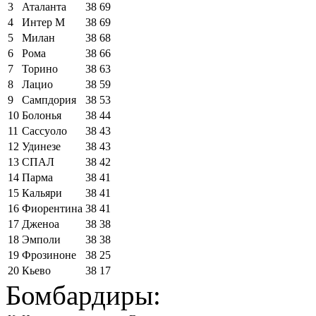
3
Аталанта
38
69
4
Интер М
38
69
5
Милан
38
68
6
Рома
38
66
7
Торино
38
63
8
Лацио
38
59
9
Сампдория
38
53
10
Болонья
38
44
11
Сассуоло
38
43
12
Удинезе
38
43
13
СПАЛ
38
42
14
Парма
38
41
15
Кальяри
38
41
16
Фиорентина
38
41
17
Дженоа
38
38
18
Эмполи
38
38
19
Фрозиноне
38
25
20
Кьево
38
17
Бомбардиры: