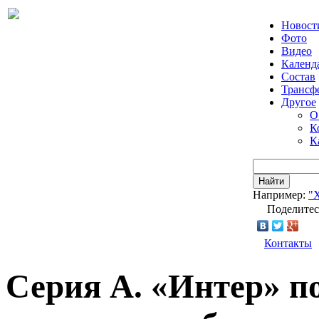
Новост
Фото
Видео
Календ
Состав
Трансф
Другое
О
К
К
Найти
Например:
"
Поделитес
Контакты
Серия А. «Интер» п