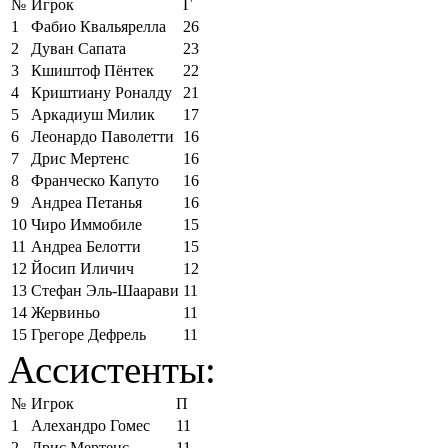
№
Игрок
Г
1
Фабио Квальярелла
26
2
Дуван Сапата
23
3
Кшиштоф Пёнтек
22
4
Криштиану Роналду
21
5
Аркадиуш Милик
17
6
Леонардо Паволетти
16
7
Дрис Мертенс
16
8
Франческо Капуто
16
9
Андреа Петанья
16
10
Чиро Иммобиле
15
11
Андреа Белотти
15
12
Йосип Иличич
12
13
Стефан Эль-Шаарави
11
14
Жервиньо
11
15
Грегоре Дефрель
11
Ассистенты:
№
Игрок
П
1
Алехандро Гомес
11
2
Дрис Мертенс
11