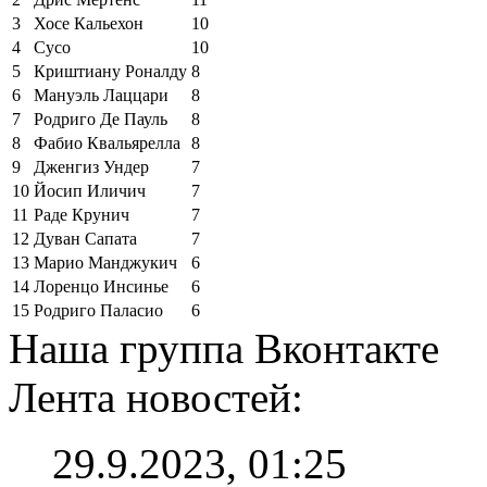
3
Хосе Кальехон
10
4
Сусо
10
5
Криштиану Роналду
8
6
Мануэль Лаццари
8
7
Родриго Де Пауль
8
8
Фабио Квальярелла
8
9
Дженгиз Ундер
7
10
Йосип Иличич
7
11
Раде Крунич
7
12
Дуван Сапата
7
13
Марио Манджукич
6
14
Лоренцо Инсинье
6
15
Родриго Паласио
6
Наша группа Вконтакте
Лента новостей:
29.9.2023, 01:25