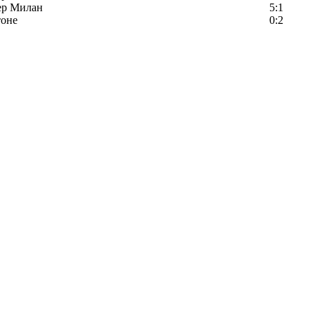
ер Милан
5:1
тоне
0:2