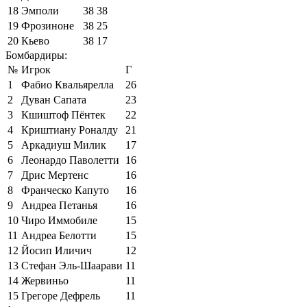
18
Эмполи
38
38
19
Фрозиноне
38
25
20
Кьево
38
17
Бомбардиры:
№
Игрок
Г
1
Фабио Квальярелла
26
2
Дуван Сапата
23
3
Кшиштоф Пёнтек
22
4
Криштиану Роналду
21
5
Аркадиуш Милик
17
6
Леонардо Паволетти
16
7
Дрис Мертенс
16
8
Франческо Капуто
16
9
Андреа Петанья
16
10
Чиро Иммобиле
15
11
Андреа Белотти
15
12
Йосип Иличич
12
13
Стефан Эль-Шаарави
11
14
Жервиньо
11
15
Грегоре Дефрель
11