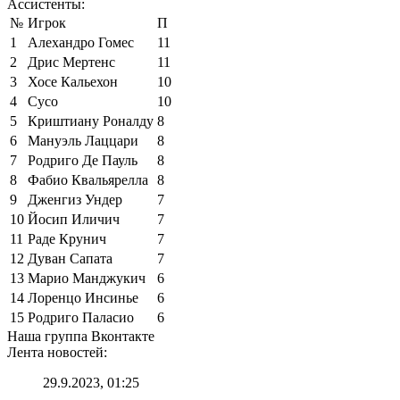
Ассистенты:
№
Игрок
П
1
Алехандро Гомес
11
2
Дрис Мертенс
11
3
Хосе Кальехон
10
4
Сусо
10
5
Криштиану Роналду
8
6
Мануэль Лаццари
8
7
Родриго Де Пауль
8
8
Фабио Квальярелла
8
9
Дженгиз Ундер
7
10
Йосип Иличич
7
11
Раде Крунич
7
12
Дуван Сапата
7
13
Марио Манджукич
6
14
Лоренцо Инсинье
6
15
Родриго Паласио
6
Наша группа Вконтакте
Лента новостей:
29.9.2023, 01:25