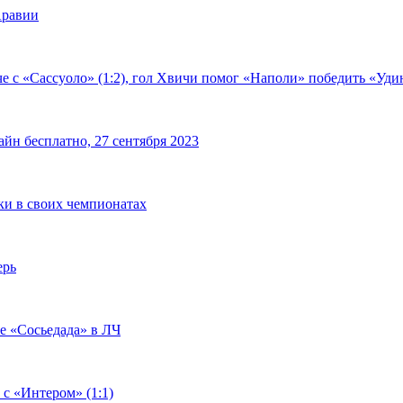
Аравии
е с «Сассуоло» (1:2), гол Хвичи помог «Наполи» победить «Удин
йн бесплатно, 27 сентября 2023
чки в своих чемпионатах
ерь
че «Сосьедада» в ЛЧ
 с «Интером» (1:1)