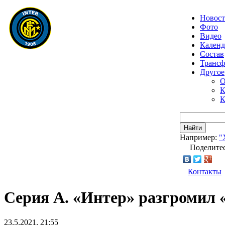
Новос
Фото
Видео
Календ
Состав
Транс
Другое
О
К
К
Найти
Например:
"
Поделитес
Контакты
Серия А. «Интер» разгромил «
23.5.2021, 21:55