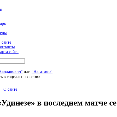
ти
арь
феры
 сайте
онтакты
арта сайта
Ханданович"
или
"Нагатомо"
ь в социальных сетях:
О сайте
Удинезе» в последнем матче се