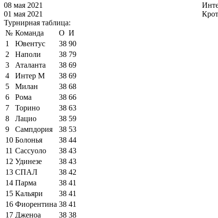
08 мая 2021
Инт
01 мая 2021
Кро
Турнирная таблица:
№
Команда
О
И
1
Ювентус
38
90
2
Наполи
38
79
3
Аталанта
38
69
4
Интер М
38
69
5
Милан
38
68
6
Рома
38
66
7
Торино
38
63
8
Лацио
38
59
9
Сампдория
38
53
10
Болонья
38
44
11
Сассуоло
38
43
12
Удинезе
38
43
13
СПАЛ
38
42
14
Парма
38
41
15
Кальяри
38
41
16
Фиорентина
38
41
17
Дженоа
38
38