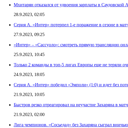
Мхитарян отказался от удвоения зарплаты в Саудовской 
28.9.2023, 02:05
Серия А. «Интер» потерпел 1-е поражение в сезоне в матч
27.9.2023, 09:25
«Интер» – «Сассуоло»: смотреть прямую трансляцию онла
25.9.2023, 10:45
Только 2 команды в топ-5 лигах Европы еще не теряли о
24.9.2023, 18:05
Серия А. «Интер» победил «Эмполи» (1:0) и идет без пот
21.9.2023, 10:05
Быстров резко отреагировал на неучастие Захаряна в мат
21.9.2023, 02:00
Лига чемпионов. «Сосьедад» без Захаряна сыграл вничью