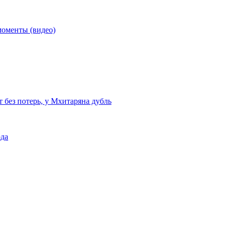
моменты (видео)
т без потерь, у Мхитаряна дубль
ода