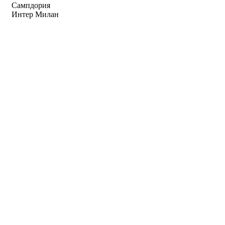
Сампдория
Интер Милан