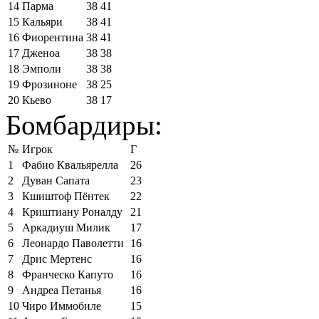
14
Парма
38
41
15
Кальяри
38
41
16
Фиорентина
38
41
17
Дженоа
38
38
18
Эмполи
38
38
19
Фрозиноне
38
25
20
Кьево
38
17
Бомбардиры:
№
Игрок
Г
1
Фабио Квальярелла
26
2
Дуван Сапата
23
3
Кшиштоф Пёнтек
22
4
Криштиану Роналду
21
5
Аркадиуш Милик
17
6
Леонардо Паволетти
16
7
Дрис Мертенс
16
8
Франческо Капуто
16
9
Андреа Петанья
16
10
Чиро Иммобиле
15