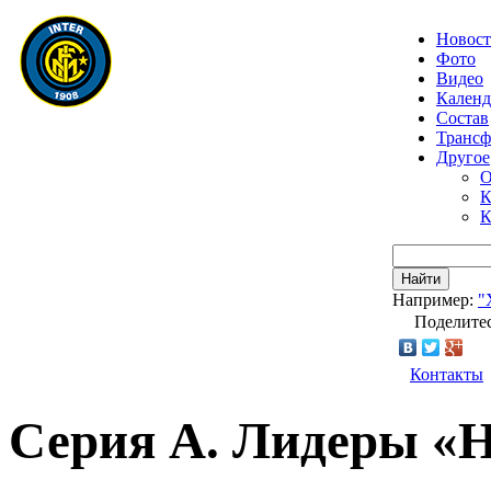
Новос
Фото
Видео
Календ
Состав
Транс
Другое
О
К
К
Найти
Например:
"
Поделитес
Контакты
Серия А. Лидеры «Н