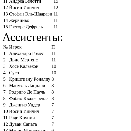
11
Андреа Белотти
15
12
Йосип Иличич
12
13
Стефан Эль-Шаарави
11
14
Жервиньо
11
15
Грегоре Дефрель
11
Ассистенты:
№
Игрок
П
1
Алехандро Гомес
11
2
Дрис Мертенс
11
3
Хосе Кальехон
10
4
Сусо
10
5
Криштиану Роналду
8
6
Мануэль Лаццари
8
7
Родриго Де Пауль
8
8
Фабио Квальярелла
8
9
Дженгиз Ундер
7
10
Йосип Иличич
7
11
Раде Крунич
7
12
Дуван Сапата
7
13
Марио Манджукич
6