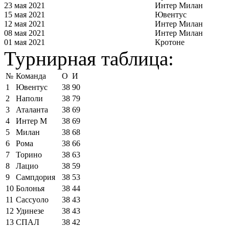
23 мая 2021
Интер Милан
15 мая 2021
Ювентус
12 мая 2021
Интер Милан
08 мая 2021
Интер Милан
01 мая 2021
Кротоне
Турнирная таблица:
№
Команда
О
И
1
Ювентус
38
90
2
Наполи
38
79
3
Аталанта
38
69
4
Интер М
38
69
5
Милан
38
68
6
Рома
38
66
7
Торино
38
63
8
Лацио
38
59
9
Сампдория
38
53
10
Болонья
38
44
11
Сассуоло
38
43
12
Удинезе
38
43
13
СПАЛ
38
42