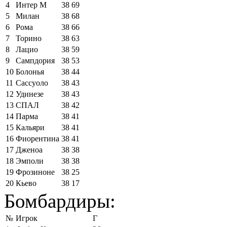
4
Интер М
38
69
5
Милан
38
68
6
Рома
38
66
7
Торино
38
63
8
Лацио
38
59
9
Сампдория
38
53
10
Болонья
38
44
11
Сассуоло
38
43
12
Удинезе
38
43
13
СПАЛ
38
42
14
Парма
38
41
15
Кальяри
38
41
16
Фиорентина
38
41
17
Дженоа
38
38
18
Эмполи
38
38
19
Фрозиноне
38
25
20
Кьево
38
17
Бомбардиры:
№
Игрок
Г