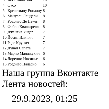
4
Сусо
10
5
Криштиану Роналду
8
6
Мануэль Лаццари
8
7
Родриго Де Пауль
8
8
Фабио Квальярелла
8
9
Дженгиз Ундер
7
10
Йосип Иличич
7
11
Раде Крунич
7
12
Дуван Сапата
7
13
Марио Манджукич
6
14
Лоренцо Инсинье
6
15
Родриго Паласио
6
Наша группа Вконтакте
Лента новостей:
29.9.2023, 01:25