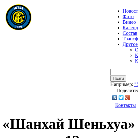
Новос
Фото
Видео
Календ
Состав
Транс
Другое
О
К
К
Найти
Например:
"
Поделитес
Контакты
«Шанхай Шеньхуа»