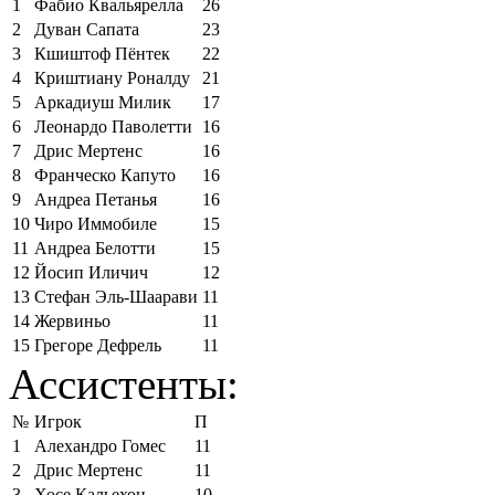
1
Фабио Квальярелла
26
2
Дуван Сапата
23
3
Кшиштоф Пёнтек
22
4
Криштиану Роналду
21
5
Аркадиуш Милик
17
6
Леонардо Паволетти
16
7
Дрис Мертенс
16
8
Франческо Капуто
16
9
Андреа Петанья
16
10
Чиро Иммобиле
15
11
Андреа Белотти
15
12
Йосип Иличич
12
13
Стефан Эль-Шаарави
11
14
Жервиньо
11
15
Грегоре Дефрель
11
Ассистенты:
№
Игрок
П
1
Алехандро Гомес
11
2
Дрис Мертенс
11
3
Хосе Кальехон
10