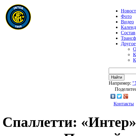
Новос
Фото
Видео
Календ
Состав
Транс
Другое
О
К
К
Найти
Например:
"
Поделитес
Контакты
Спаллетти: «Интер»