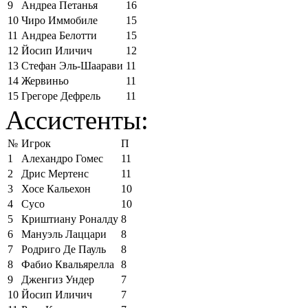
9
Андреа Петанья
16
10
Чиро Иммобиле
15
11
Андреа Белотти
15
12
Йосип Иличич
12
13
Стефан Эль-Шаарави
11
14
Жервиньо
11
15
Грегоре Дефрель
11
Ассистенты:
№
Игрок
П
1
Алехандро Гомес
11
2
Дрис Мертенс
11
3
Хосе Кальехон
10
4
Сусо
10
5
Криштиану Роналду
8
6
Мануэль Лаццари
8
7
Родриго Де Пауль
8
8
Фабио Квальярелла
8
9
Дженгиз Ундер
7
10
Йосип Иличич
7