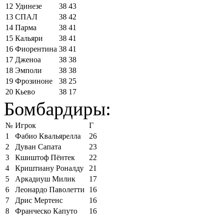
12
Удинезе
38
43
13
СПАЛ
38
42
14
Парма
38
41
15
Кальяри
38
41
16
Фиорентина
38
41
17
Дженоа
38
38
18
Эмполи
38
38
19
Фрозиноне
38
25
20
Кьево
38
17
Бомбардиры:
№
Игрок
Г
1
Фабио Квальярелла
26
2
Дуван Сапата
23
3
Кшиштоф Пёнтек
22
4
Криштиану Роналду
21
5
Аркадиуш Милик
17
6
Леонардо Паволетти
16
7
Дрис Мертенс
16
8
Франческо Капуто
16