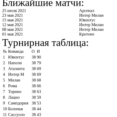
Ближайшие матчи:
25 июля 2021
Арсенал
23 мая 2021
Интер Милан
15 мая 2021
Ювентус
12 мая 2021
Интер Милан
08 мая 2021
Интер Милан
01 мая 2021
Кротоне
Турнирная таблица:
№
Команда
О
И
1
Ювентус
38
90
2
Наполи
38
79
3
Аталанта
38
69
4
Интер М
38
69
5
Милан
38
68
6
Рома
38
66
7
Торино
38
63
8
Лацио
38
59
9
Сампдория
38
53
10
Болонья
38
44
11
Сассуоло
38
43