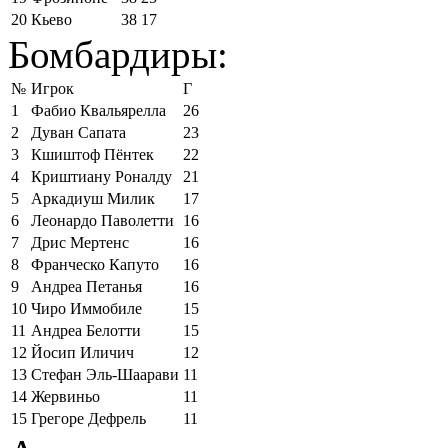
20
Кьево
38
17
Бомбардиры:
№
Игрок
Г
1
Фабио Квальярелла
26
2
Дуван Сапата
23
3
Кшиштоф Пёнтек
22
4
Криштиану Роналду
21
5
Аркадиуш Милик
17
6
Леонардо Паволетти
16
7
Дрис Мертенс
16
8
Франческо Капуто
16
9
Андреа Петанья
16
10
Чиро Иммобиле
15
11
Андреа Белотти
15
12
Йосип Иличич
12
13
Стефан Эль-Шаарави
11
14
Жервиньо
11
15
Грегоре Дефрель
11