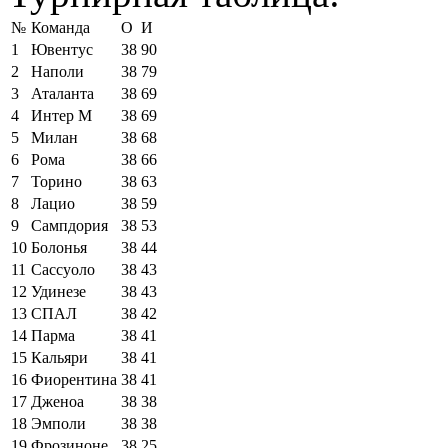
№
Команда
О
И
1
Ювентус
38
90
2
Наполи
38
79
3
Аталанта
38
69
4
Интер М
38
69
5
Милан
38
68
6
Рома
38
66
7
Торино
38
63
8
Лацио
38
59
9
Сампдория
38
53
10
Болонья
38
44
11
Сассуоло
38
43
12
Удинезе
38
43
13
СПАЛ
38
42
14
Парма
38
41
15
Кальяри
38
41
16
Фиорентина
38
41
17
Дженоа
38
38
18
Эмполи
38
38
19
Фрозиноне
38
25