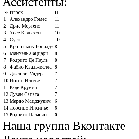
Ассистенты:
№
Игрок
П
1
Алехандро Гомес
11
2
Дрис Мертенс
11
3
Хосе Кальехон
10
4
Сусо
10
5
Криштиану Роналду
8
6
Мануэль Лаццари
8
7
Родриго Де Пауль
8
8
Фабио Квальярелла
8
9
Дженгиз Ундер
7
10
Йосип Иличич
7
11
Раде Крунич
7
12
Дуван Сапата
7
13
Марио Манджукич
6
14
Лоренцо Инсинье
6
15
Родриго Паласио
6
Наша группа Вконтакте