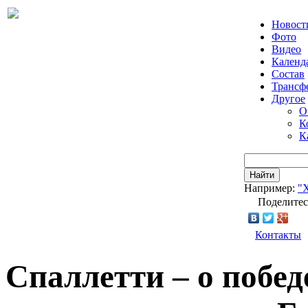
Новост
Фото
Видео
Календ
Состав
Трансф
Другое
О
К
К
Найти
Например:
"
Поделитес
Контакты
Спаллетти – о побе