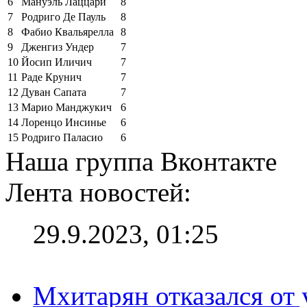
6
Мануэль Лаццари
8
7
Родриго Де Пауль
8
8
Фабио Квальярелла
8
9
Дженгиз Ундер
7
10
Йосип Иличич
7
11
Раде Крунич
7
12
Дуван Сапата
7
13
Марио Манджукич
6
14
Лоренцо Инсинье
6
15
Родриго Паласио
6
Наша группа Вконтакте
Лента новостей:
29.9.2023, 01:25
Мхитарян отказался от 