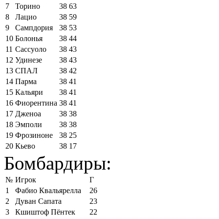
7
Торино
38
63
8
Лацио
38
59
9
Сампдория
38
53
10
Болонья
38
44
11
Сассуоло
38
43
12
Удинезе
38
43
13
СПАЛ
38
42
14
Парма
38
41
15
Кальяри
38
41
16
Фиорентина
38
41
17
Дженоа
38
38
18
Эмполи
38
38
19
Фрозиноне
38
25
20
Кьево
38
17
Бомбардиры:
№
Игрок
Г
1
Фабио Квальярелла
26
2
Дуван Сапата
23
3
Кшиштоф Пёнтек
22