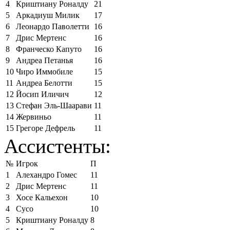
4
Криштиану Роналду
21
5
Аркадиуш Милик
17
6
Леонардо Паволетти
16
7
Дрис Мертенс
16
8
Франческо Капуто
16
9
Андреа Петанья
16
10
Чиро Иммобиле
15
11
Андреа Белотти
15
12
Йосип Иличич
12
13
Стефан Эль-Шаарави
11
14
Жервиньо
11
15
Грегоре Дефрель
11
Ассистенты:
№
Игрок
П
1
Алехандро Гомес
11
2
Дрис Мертенс
11
3
Хосе Кальехон
10
4
Сусо
10
5
Криштиану Роналду
8