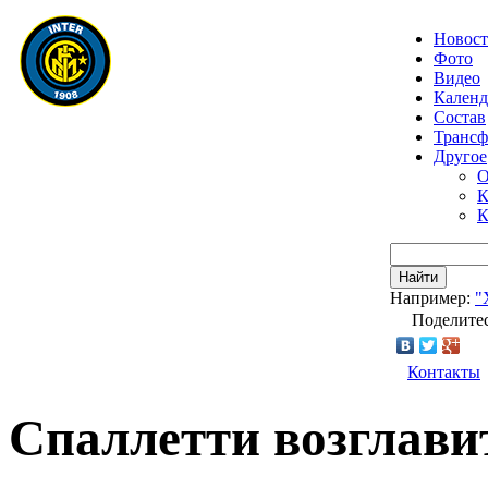
Новос
Фото
Видео
Календ
Состав
Транс
Другое
О
К
К
Найти
Например:
"
Поделитес
Контакты
Спаллетти возглави