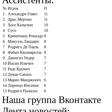
№
Игрок
П
1
Алехандро Гомес
11
2
Дрис Мертенс
11
3
Хосе Кальехон
10
4
Сусо
10
5
Криштиану Роналду
8
6
Мануэль Лаццари
8
7
Родриго Де Пауль
8
8
Фабио Квальярелла
8
9
Дженгиз Ундер
7
10
Йосип Иличич
7
11
Раде Крунич
7
12
Дуван Сапата
7
13
Марио Манджукич
6
14
Лоренцо Инсинье
6
15
Родриго Паласио
6
Наша группа Вконтакте
Лента новостей: