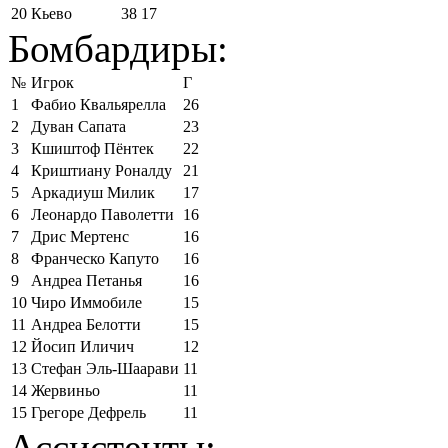
20
Кьево
38
17
Бомбардиры:
№
Игрок
Г
1
Фабио Квальярелла
26
2
Дуван Сапата
23
3
Кшиштоф Пёнтек
22
4
Криштиану Роналду
21
5
Аркадиуш Милик
17
6
Леонардо Паволетти
16
7
Дрис Мертенс
16
8
Франческо Капуто
16
9
Андреа Петанья
16
10
Чиро Иммобиле
15
11
Андреа Белотти
15
12
Йосип Иличич
12
13
Стефан Эль-Шаарави
11
14
Жервиньо
11
15
Грегоре Дефрель
11
Ассистенты: