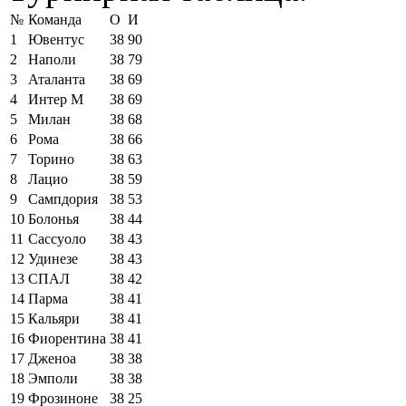
№
Команда
О
И
1
Ювентус
38
90
2
Наполи
38
79
3
Аталанта
38
69
4
Интер М
38
69
5
Милан
38
68
6
Рома
38
66
7
Торино
38
63
8
Лацио
38
59
9
Сампдория
38
53
10
Болонья
38
44
11
Сассуоло
38
43
12
Удинезе
38
43
13
СПАЛ
38
42
14
Парма
38
41
15
Кальяри
38
41
16
Фиорентина
38
41
17
Дженоа
38
38
18
Эмполи
38
38
19
Фрозиноне
38
25