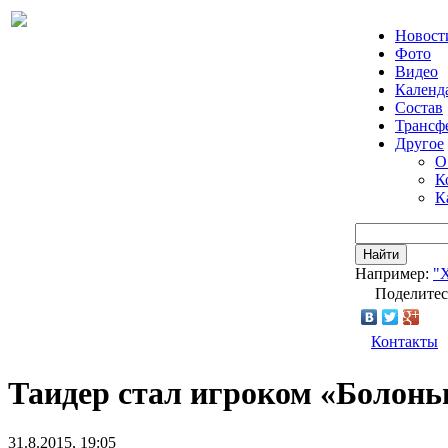
Новост
Фото
Видео
Календ
Состав
Трансф
Другое
О
К
К
Найти
Например:
"
Поделитес
Контакты
Таидер стал игроком «Болонь
31.8.2015, 19:05