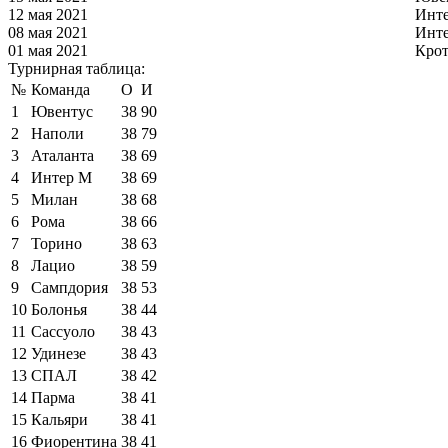
12 мая 2021
Инт
08 мая 2021
Инт
01 мая 2021
Кро
Турнирная таблица:
№
Команда
О
И
1
Ювентус
38
90
2
Наполи
38
79
3
Аталанта
38
69
4
Интер М
38
69
5
Милан
38
68
6
Рома
38
66
7
Торино
38
63
8
Лацио
38
59
9
Сампдория
38
53
10
Болонья
38
44
11
Сассуоло
38
43
12
Удинезе
38
43
13
СПАЛ
38
42
14
Парма
38
41
15
Кальяри
38
41
16
Фиорентина
38
41