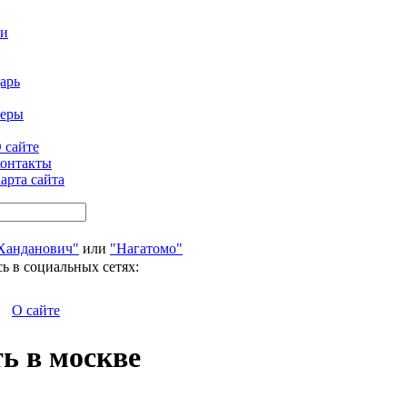
ти
арь
феры
 сайте
онтакты
арта сайта
Ханданович"
или
"Нагатомо"
ь в социальных сетях:
О сайте
ь в москве