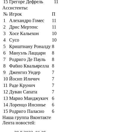
15
Грегоре Дефрель
11
Ассистенты:
№
Игрок
П
1
Алехандро Гомес
11
2
Дрис Мертенс
11
3
Хосе Кальехон
10
4
Сусо
10
5
Криштиану Роналду
8
6
Мануэль Лаццари
8
7
Родриго Де Пауль
8
8
Фабио Квальярелла
8
9
Дженгиз Ундер
7
10
Йосип Иличич
7
11
Раде Крунич
7
12
Дуван Сапата
7
13
Марио Манджукич
6
14
Лоренцо Инсинье
6
15
Родриго Паласио
6
Наша группа Вконтакте
Лента новостей: