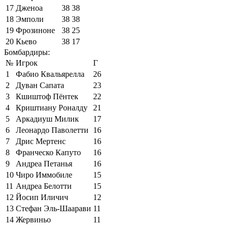
17
Дженоа
38
38
18
Эмполи
38
38
19
Фрозиноне
38
25
20
Кьево
38
17
Бомбардиры:
№
Игрок
Г
1
Фабио Квальярелла
26
2
Дуван Сапата
23
3
Кшиштоф Пёнтек
22
4
Криштиану Роналду
21
5
Аркадиуш Милик
17
6
Леонардо Паволетти
16
7
Дрис Мертенс
16
8
Франческо Капуто
16
9
Андреа Петанья
16
10
Чиро Иммобиле
15
11
Андреа Белотти
15
12
Йосип Иличич
12
13
Стефан Эль-Шаарави
11
14
Жервиньо
11