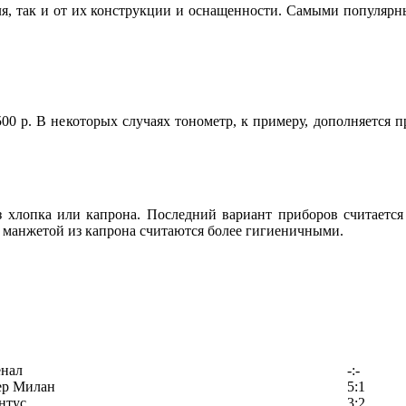
ля, так и от их конструкции и оснащенности. Самыми популяр
1500 р. В некоторых случаях тонометр, к примеру, дополняется 
 хлопка или капрона. Последний вариант приборов считается
 манжетой из капрона считаются более гигиеничными.
енал
-:-
ер Милан
5:1
нтус
3:2