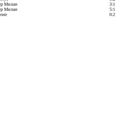
ер Милан
3:1
ер Милан
5:1
тоне
0:2