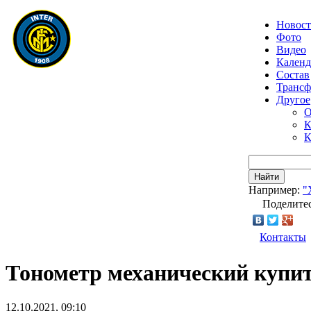
Новос
Фото
Видео
Календ
Состав
Транс
Другое
О
К
К
Найти
Например:
"
Поделитес
Контакты
Тонометр механический купит
12.10.2021, 09:10