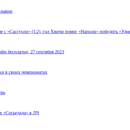
Аравии
е с «Сассуоло» (1:2), гол Хвичи помог «Наполи» победить «Удин
йн бесплатно, 27 сентября 2023
чки в своих чемпионатах
ерь
че «Сосьедада» в ЛЧ